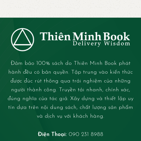
Đảm bảo 100% sách do Thiên Minh Book phát
hành đều có bản quyền. Tập trung vào kiến thức
được đúc rút thông qua trải nghiệm của những
người thành công. Truyền tải nhanh, chính xác,
đúng nghĩa của tác giả. Xây dựng và thiết lập uy
tín dựa trên nội dung sách, chất lượng sản phẩm
và dịch vụ với khách hàng.
Điện Thoại:
090 231 8988