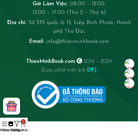
Giờ Làm Việc:
08:00 – 12:00,
13:00 – 17:00 (Thứ 2 – Thứ 6)
Địa chỉ:
Số 333 quốc lộ 13, hiệp Bình Phước, thành
phố Thủ Đức
Email:
info@thienminhbook.com
ThienMinhBook.com
2016 – 2024
Được phát triển bởi
DFJ
0
Menu
Cửa Hàng
Bộ Lọc
Giỏ Hàng