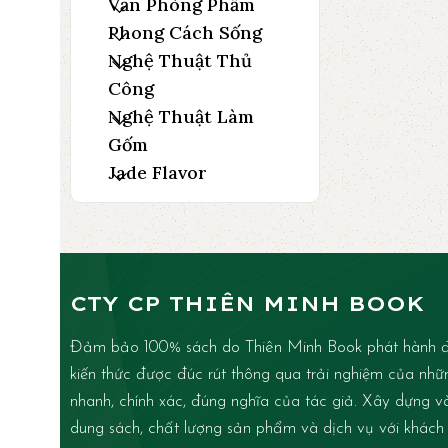
Văn Phòng Phẩm
Phong Cách Sống
Nghệ Thuật Thủ
Công
Nghệ Thuật Làm
Gốm
Jade Flavor
CTY CP THIÊN MINH BOOK
Đảm bảo 100% sách do Thiên Minh Book phát hành đ
kiến thức được đúc rút thông qua trải nghiệm của nhữ
nhanh, chính xác, đúng nghĩa của tác giả. Xây dựng và 
dung sách, chất lượng sản phẩm và dịch vụ với khách