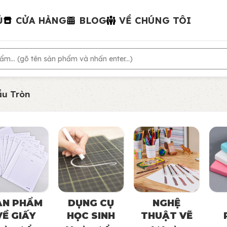
Ủ
CỬA HÀNG
BLOG
VỀ CHÚNG TÔI
ầu Tròn
ẢN PHẨM
DỤNG CỤ
NGHỆ
VỀ GIẤY
HỌC SINH
THUẬT VẼ