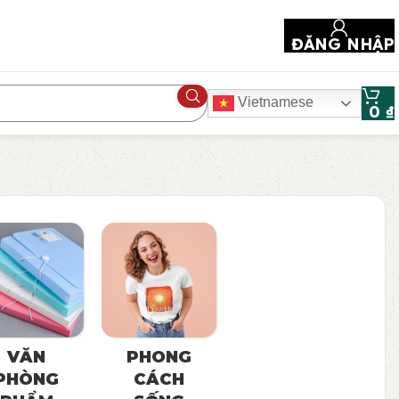
ĐĂNG NHẬP
Vietnamese
0
₫
VĂN
PHONG
PHÒNG
CÁCH