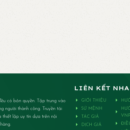
LIÊN KẾT NH
ều có bản quyền. Tập trung vào
GIỚI THIỆU
HƯ
ng người thành công. Truyền tải
SỨ MỆNH
HƯ
VNP
thiết lập uy tín dựa trên nội
TÁC GIẢ
ĐIỀ
 hàng.
DỊCH GIẢ