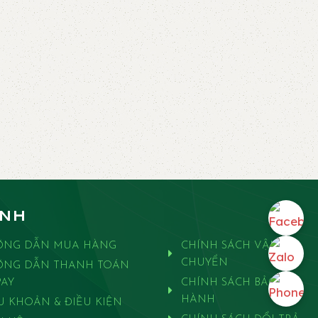
ANH
ỚNG DẪN MUA HÀNG
CHÍNH SÁCH VẬN
CHUYỂN
ỚNG DẪN THANH TOÁN
AY
CHÍNH SÁCH BẢO
HÀNH
U KHOẢN & ĐIỀU KIỆN