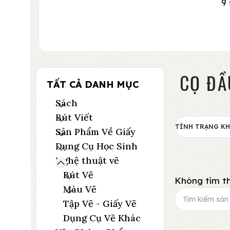
9
CỌ ĐẦ
TẤT CẢ DANH MỤC
Sách
Bút Viết
TÌNH TRẠNG K
Sản Phẩm Về Giấy
Dụng Cụ Học Sinh
Nghệ thuật vẽ
Bút Vẽ
Không tìm th
Màu Vẽ
Tập Vẽ - Giấy Vẽ
Dụng Cụ Vẽ Khác