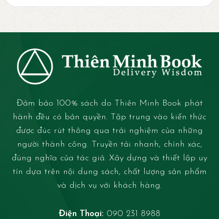
Đảm bảo 100% sách do Thiên Minh Book phát
hành đều có bản quyền. Tập trung vào kiến thức
được đúc rút thông qua trải nghiệm của những
người thành công. Truyền tải nhanh, chính xác,
đúng nghĩa của tác giả. Xây dựng và thiết lập uy
tín dựa trên nội dung sách, chất lượng sản phẩm
và dịch vụ với khách hàng.
Điện Thoại:
090 231 8988