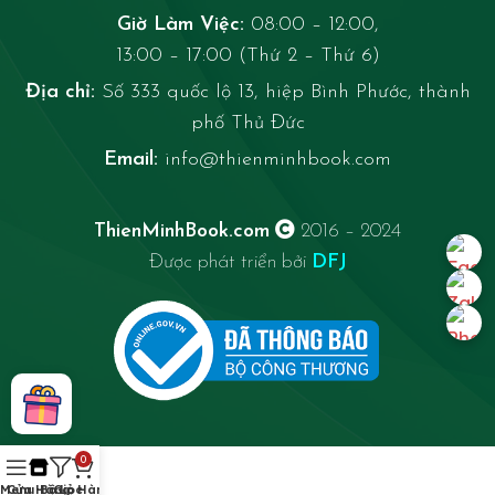
Giờ Làm Việc:
08:00 – 12:00,
13:00 – 17:00 (Thứ 2 – Thứ 6)
Địa chỉ:
Số 333 quốc lộ 13, hiệp Bình Phước, thành
phố Thủ Đức
Email:
info@thienminhbook.com
ThienMinhBook.com
2016 – 2024
Được phát triển bởi
DFJ
0
Menu
Cửa Hàng
Bộ Lọc
Giỏ Hàng