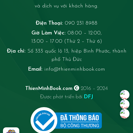
và dịch vụ với khách hàng.
Điện Thoại:
090 231 8988
Giờ Làm Việc:
08:00 – 12:00,
13:00 – 17:00 (Thứ 2 – Thứ 6)
Địa chỉ:
Số 333 quốc lộ 13, hiệp Bình Phước, thành
phố Thủ Đức
Email:
info@thienminhbook.com
ThienMinhBook.com
2016 – 2024
Được phát triển bởi
DFJ