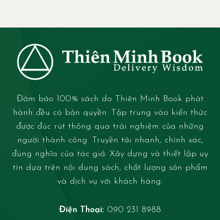
Đảm bảo 100% sách do Thiên Minh Book phát
hành đều có bản quyền. Tập trung vào kiến thức
được đúc rút thông qua trải nghiệm của những
người thành công. Truyền tải nhanh, chính xác,
đúng nghĩa của tác giả. Xây dựng và thiết lập uy
tín dựa trên nội dung sách, chất lượng sản phẩm
và dịch vụ với khách hàng.
Điện Thoại:
090 231 8988