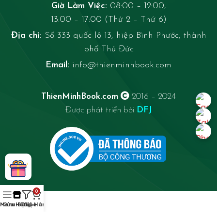
Giờ Làm Việc:
08:00 – 12:00,
13:00 – 17:00 (Thứ 2 – Thứ 6)
Địa chỉ:
Số 333 quốc lộ 13, hiệp Bình Phước, thành
phố Thủ Đức
Email:
info@thienminhbook.com
ThienMinhBook.com
2016 – 2024
Được phát triển bởi
DFJ
0
Menu
Cửa Hàng
Bộ Lọc
Giỏ Hàng