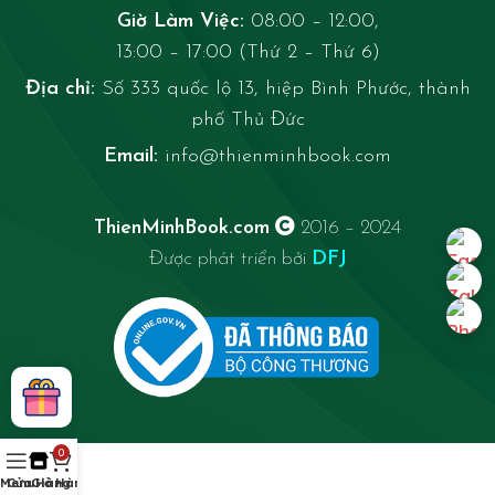
Giờ Làm Việc:
08:00 – 12:00,
13:00 – 17:00 (Thứ 2 – Thứ 6)
Địa chỉ:
Số 333 quốc lộ 13, hiệp Bình Phước, thành
phố Thủ Đức
Email:
info@thienminhbook.com
ThienMinhBook.com
2016 – 2024
Được phát triển bởi
DFJ
0
Menu
Cửa Hàng
Giỏ Hàng