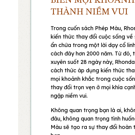
BIẾN MỌI KHOẢNH
THÀNH NIỀM VUI
Trong cuốn sách Phép Màu, Rhon
kiến thức thay đổi cuộc sống về
ẩn chứa trong một lời dạy cổ lin
cách đây hơn 2000 năm. Từ đó, t
xuyên suốt 28 ngày này, Rhonda
cách thức áp dụng kiến thức tha
mọi khoảnh khắc trong cuộc sốn
thay đổi trọn vẹn ở mọi khía cạ
ngập niềm vui.
Không quan trọng bạn là ai, kh
đâu, không quan trọng tình huốn
Màu sẽ tạo ra sự thay đổi hoàn