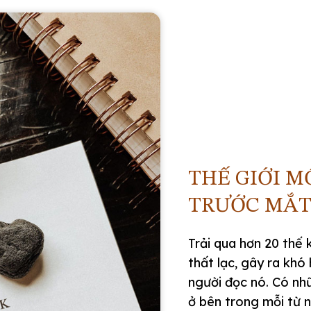
THẾ GIỚI M
TRƯỚC MẮT
Trải qua hơn 20 thế 
thất lạc, gây ra khó 
người đọc nó. Có nh
ở bên trong mỗi từ n