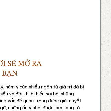
ỚI SẼ MỞ RA
 BẠN
kỷ, hàm ý của nhiều ngôn từ giá trị đã bị
hiểu và đôi khi bị hiểu sai bởi những
ững vấn đề quan trọng được giải quyết
gữ, những ẩn ý phải được làm sáng tỏ –