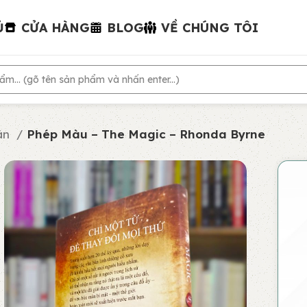
Ủ
CỬA HÀNG
BLOG
VỀ CHÚNG TÔI
hân
Phép Màu – The Magic – Rhonda Byrne