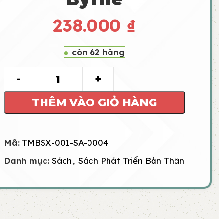
238.000
₫
còn 62 hàng
THÊM VÀO GIỎ HÀNG
Mã:
TMBSX-001-SA-0004
Danh mục:
Sách
,
Sách Phát Triển Bản Thân