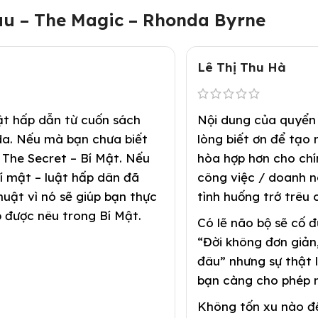
u – The Magic – Rhonda Byrne
Lê Thị Thu Hà
ật hấp dẫn từ cuốn sách
Nội dung của quyển 
da. Nếu mà bạn chưa biết
lòng biết ơn để tạo 
 The Secret – Bí Mật. Nếu
hòa hợp hơn cho chí
 mật – luật hấp dân đã
công việc / doanh n
uật vì nó sẽ giúp bạn thực
tình huống trớ trêu 
 được nêu trong Bí Mật.
Có lẽ não bộ sẽ cố đ
“Đời không đơn giản
đâu” nhưng sự thật 
bạn càng cho phép 
Không tốn xu nào đ