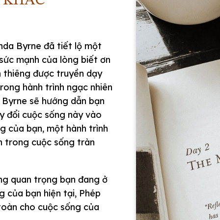
 KHẮC
da Byrne đã tiết lộ một
 sức mạnh của lòng biết ơn
h thiêng được truyền dạy
rong hành trình ngạc nhiên
 Byrne sẽ hướng dẫn bạn
y đổi cuộc sống này vào
g của bạn, một hành trình
nh trong cuộc sống tràn
ông quan trọng bạn đang ở
g của bạn hiện tại, Phép
 toàn cho cuộc sống của