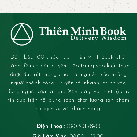
Đảm bảo 100% sách do Thiên Minh Book phát
hành đều có bản quyền. Tập trung vào kiến thức
được đúc rút thông qua trải nghiệm của những
người thành công. Truyền tải nhanh, chính xác,
đúng nghĩa của tác giả. Xây dựng và thiết lập uy
tín dựa trên nội dung sách, chất lượng sản phẩm
và dịch vụ với khách hàng.
Điện Thoại:
090 231 8988
Giờ Làm Việc:
08:00 – 12:00,