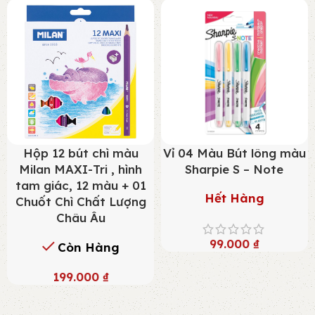
Hộp 12 bút chì màu
Vỉ 04 Màu Bút lông màu
Milan MAXI-Tri , hình
Sharpie S – Note
tam giác, 12 màu + 01
Hết Hàng
Chuốt Chì Chất Lượng
Châu Âu
99.000
₫
Còn Hàng
199.000
₫