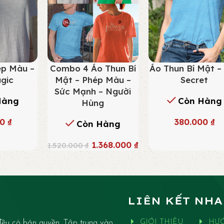
ép Màu –
Combo 4 Áo Thun Bí
Áo Thun Bí Mật –
gic
Mật – Phép Màu –
Secret
Sức Mạnh – Người
Hàng
Còn Hàng
Hùng
00
₫
380.000
₫
Còn Hàng
1.368.000
₫
1.520.000
₫
LIÊN KẾT NH
ều có bản quyền. Tập trung vào
GIỚI THIỆU
HƯ