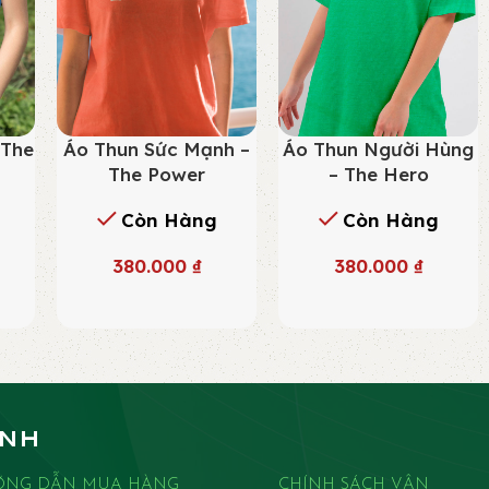
 The
Áo Thun Sức Mạnh –
Áo Thun Người Hùng
The Power
– The Hero
Còn Hàng
Còn Hàng
380.000
₫
380.000
₫
ANH
ỚNG DẪN MUA HÀNG
CHÍNH SÁCH VẬN