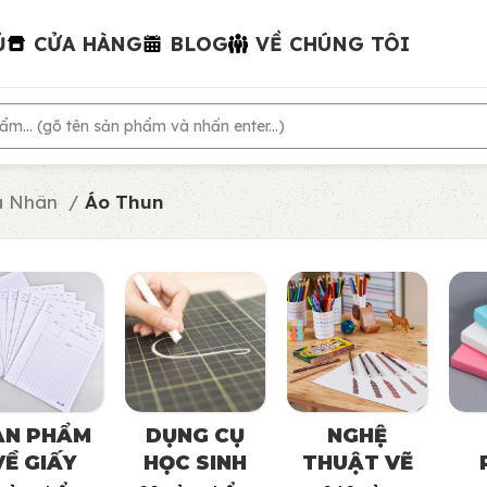
Ủ
CỬA HÀNG
BLOG
VỀ CHÚNG TÔI
á Nhân
Áo Thun
ẢN PHẨM
DỤNG CỤ
NGHỆ
VỀ GIẤY
HỌC SINH
THUẬT VẼ