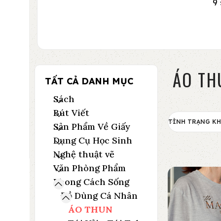
9
ÁO TH
TẤT CẢ DANH MỤC
Sách
Bút Viết
TÌNH TRẠNG K
Sản Phẩm Về Giấy
Dụng Cụ Học Sinh
Nghệ thuật vẽ
Văn Phòng Phẩm
Phong Cách Sống
Đồ Dùng Cá Nhân
ÁO THUN