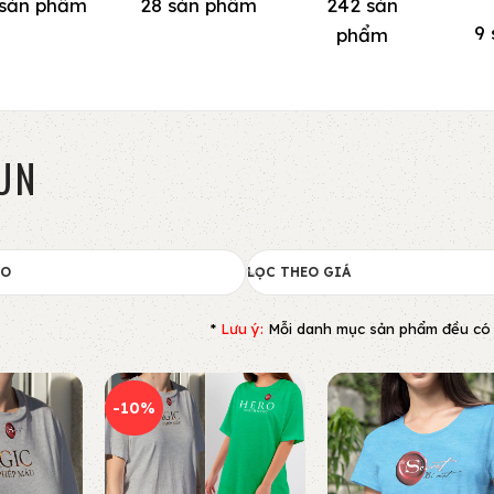
 sản phẩm
28 sản phẩm
242 sản
9
phẩm
UN
HO
LỌC THEO GIÁ
*
Lưu ý:
Mỗi danh mục sản phẩm đều có bộ 
-10%