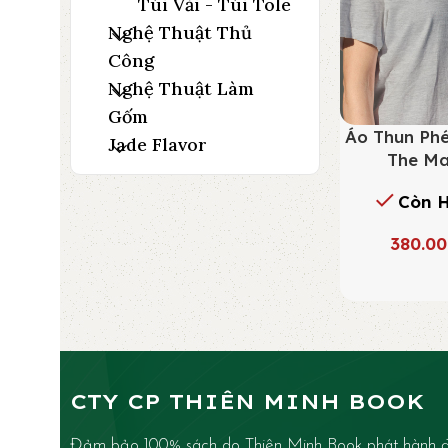
Túi Vải - Túi Tole
Nghệ Thuật Thủ
Công
Nghệ Thuật Làm
Gốm
Áo Thun Ph
Jade Flavor
The Ma
Còn 
380.0
CTY CP THIÊN MINH BOOK
Đảm bảo 100% sách do Thiên Minh Book phát hành đ