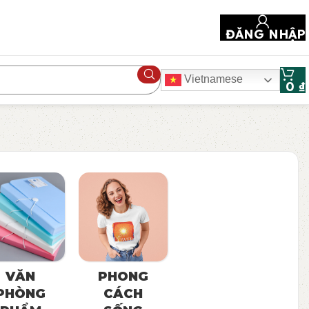
ĐĂNG NHẬP
Vietnamese
0
₫
VĂN
PHONG
PHÒNG
CÁCH