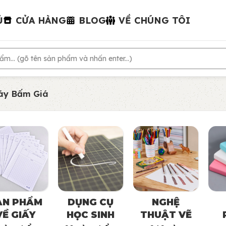
Ủ
CỬA HÀNG
BLOG
VỀ CHÚNG TÔI
áy Bấm Giá
ẢN PHẨM
DỤNG CỤ
NGHỆ
VỀ GIẤY
HỌC SINH
THUẬT VẼ