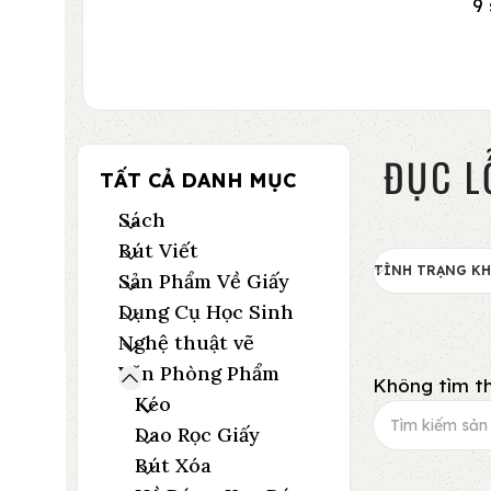
9
ĐỤC L
TẤT CẢ DANH MỤC
Sách
Bút Viết
TÌNH TRẠNG K
Sản Phẩm Về Giấy
Dụng Cụ Học Sinh
Nghệ thuật vẽ
Văn Phòng Phẩm
Không tìm th
Kéo
Dao Rọc Giấy
Bút Xóa