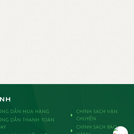
ANH
ỚNG DẪN MUA HÀNG
CHÍNH SÁCH VẬN
CHUYỂN
ỚNG DẪN THANH TOÁN
AY
CHÍNH SÁCH BẢO