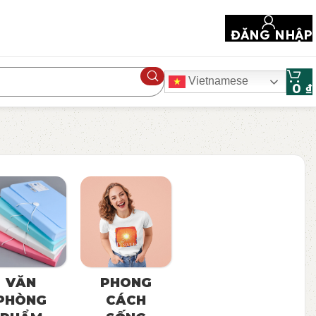
ĐĂNG NHẬP
Vietnamese
0
₫
VĂN
PHONG
PHÒNG
CÁCH