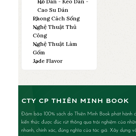
Hồ Dán - Keo Dán -
Cao Su Dán
Phong Cách Sống
Nghệ Thuật Thủ
Công
Nghệ Thuật Làm
Gốm
Jade Flavor
CTY CP THIÊN MINH BOOK
Đảm bảo 100% sách do Thiên Minh Book phát hành đ
kiến thức được đúc rút thông qua trải nghiệm của nhữ
nhanh, chính xác, đúng nghĩa của tác giả. Xây dựng và 