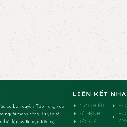
LIÊN KẾT NH
ều có bản quyền. Tập trung vào
GIỚI THIỆU
HƯ
ng người thành công. Truyền tải
SỨ MỆNH
HƯ
VNP
thiết lập uy tín dựa trên nội
TÁC GIẢ