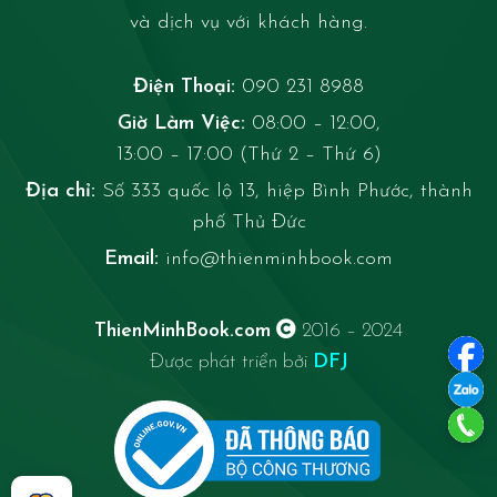
và dịch vụ với khách hàng.
Điện Thoại:
090 231 8988
Giờ Làm Việc:
08:00 – 12:00,
13:00 – 17:00 (Thứ 2 – Thứ 6)
Địa chỉ:
Số 333 quốc lộ 13, hiệp Bình Phước, thành
phố Thủ Đức
Email:
info@thienminhbook.com
ThienMinhBook.com
2016 – 2024
Được phát triển bởi
DFJ