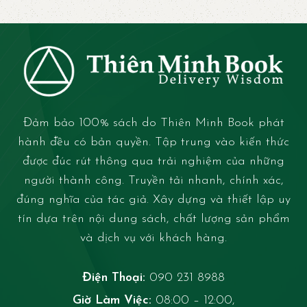
Đảm bảo 100% sách do Thiên Minh Book phát
hành đều có bản quyền. Tập trung vào kiến thức
được đúc rút thông qua trải nghiệm của những
người thành công. Truyền tải nhanh, chính xác,
đúng nghĩa của tác giả. Xây dựng và thiết lập uy
tín dựa trên nội dung sách, chất lượng sản phẩm
và dịch vụ với khách hàng.
Điện Thoại:
090 231 8988
Giờ Làm Việc:
08:00 – 12:00,