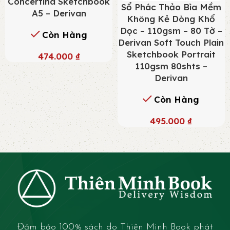
Concertina Sketchbook
Sổ Phác Thảo Bìa Mềm
A5 – Derivan
Không Kẻ Dòng Khổ
Dọc – 110gsm – 80 Tờ –
Còn Hàng
Derivan Soft Touch Plain
Sketchbook Portrait
474.000
₫
110gsm 80shts –
Derivan
Còn Hàng
495.000
₫
Đảm bảo 100% sách do Thiên Minh Book phát