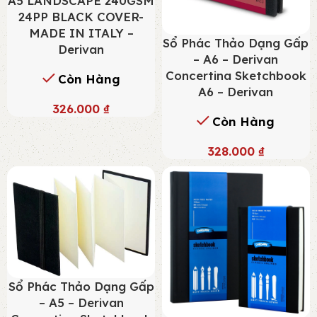
A5 LANDSCAPE 240GSM
24PP BLACK COVER-
MADE IN ITALY –
Sổ Phác Thảo Dạng Gấp
Derivan
– A6 – Derivan
Concertina Sketchbook
Còn Hàng
A6 – Derivan
326.000
₫
Còn Hàng
328.000
₫
Sổ Phác Thảo Dạng Gấp
– A5 – Derivan