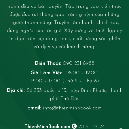
hành đều có bản quyền. Tập trung vào kiến thức
được đúc rút thông qua trải nghiệm của những
người thành công. Truyền tải nhanh, chính xác,
đúng nghĩa của tác giả. Xây dựng và thiết lập uy
tín dựa trên nội dung sách, chất lượng sản phẩm
và dịch vụ với khách hàng.
Điện Thoại:
090 231 8988
Giờ Làm Việc:
08:00 – 12:00,
13:00 – 17:00 (Thứ 2 – Thứ 6)
Địa chỉ:
Số 333 quốc lộ 13, hiệp Bình Phước, thành
phố Thủ Đức
Email:
info@thienminhbook.com
ThienMinhBook.com
2016 – 2024