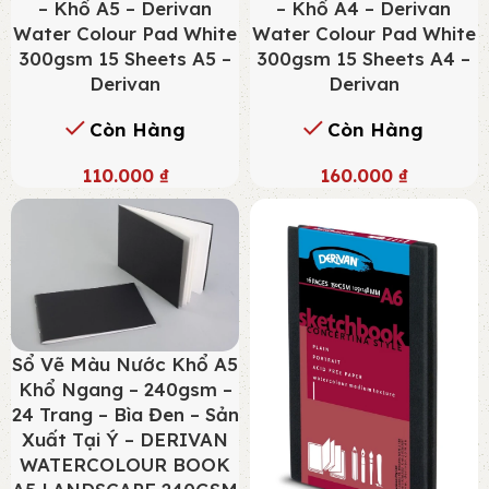
– Khổ A4 – Derivan
– Khổ A5 – Derivan
Water Colour Pad White
Water Colour Pad White
300gsm 15 Sheets A4 –
300gsm 15 Sheets A5 –
Derivan
Derivan
Còn Hàng
Còn Hàng
160.000
₫
110.000
₫
Sổ Vẽ Màu Nước Khổ A5
Khổ Ngang – 240gsm –
24 Trang – Bìa Đen – Sản
Xuất Tại Ý – DERIVAN
WATERCOLOUR BOOK