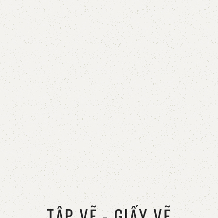
TẬP VẼ - GIẤY VẼ