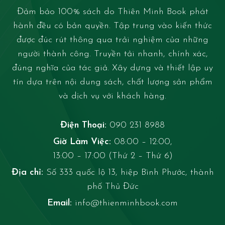
Đảm bảo 100% sách do Thiên Minh Book phát
hành đều có bản quyền. Tập trung vào kiến thức
được đúc rút thông qua trải nghiệm của những
người thành công. Truyền tải nhanh, chính xác,
đúng nghĩa của tác giả. Xây dựng và thiết lập uy
tín dựa trên nội dung sách, chất lượng sản phẩm
và dịch vụ với khách hàng.
Điện Thoại:
090 231 8988
Giờ Làm Việc:
08:00 – 12:00,
13:00 – 17:00 (Thứ 2 – Thứ 6)
Địa chỉ:
Số 333 quốc lộ 13, hiệp Bình Phước, thành
phố Thủ Đức
Email:
info@thienminhbook.com