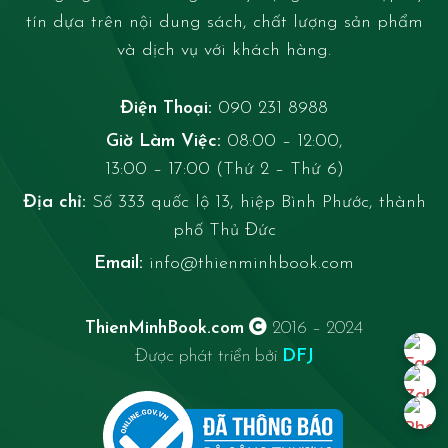
tín dựa trên nội dung sách, chất lượng sản phẩm
và dịch vụ với khách hàng.
Điện Thoại:
090 231 8988
Giờ Làm Việc:
08:00 – 12:00,
13:00 – 17:00 (Thứ 2 – Thứ 6)
Địa chỉ:
Số 333 quốc lộ 13, hiệp Bình Phước, thành
phố Thủ Đức
Email:
info@thienminhbook.com
ThienMinhBook.com
2016 – 2024
Được phát triển bởi
DFJ