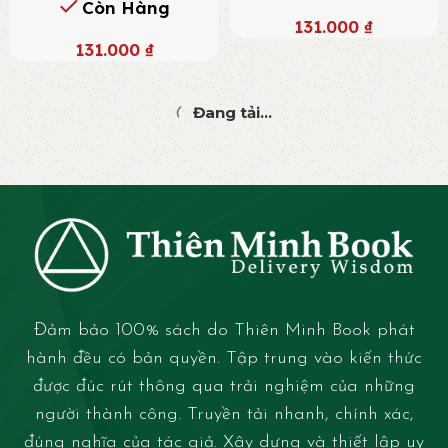
Còn Hàng
131.000
₫
131.000
₫
Đang tải...
Đảm bảo 100% sách do Thiên Minh Book phát
hành đều có bản quyền. Tập trung vào kiến thức
được đúc rút thông qua trải nghiệm của những
người thành công. Truyền tải nhanh, chính xác,
đúng nghĩa của tác giả. Xây dựng và thiết lập uy