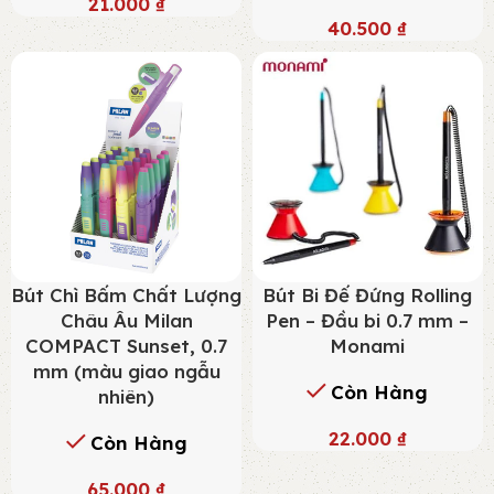
21.000
₫
40.500
₫
Bút Chì Bấm Chất Lượng
Bút Bi Đế Đứng Rolling
Châu Âu Milan
Pen – Đầu bi 0.7 mm –
COMPACT Sunset, 0.7
Monami
mm (màu giao ngẫu
Còn Hàng
nhiên)
22.000
₫
Còn Hàng
65.000
₫