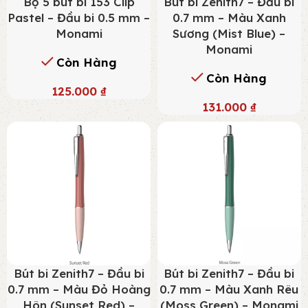
Bộ 5 bút bi 153 Clip
Bút bi Zenith7 – Đầu bi
Pastel – Đầu bi 0.5 mm –
0.7 mm – Màu Xanh
Monami
Sương (Mist Blue) –
Monami
Còn Hàng
Còn Hàng
125.000
₫
131.000
₫
Bút bi Zenith7 – Đầu bi
Bút bi Zenith7 – Đầu bi
0.7 mm – Màu Đỏ Hoàng
0.7 mm – Màu Xanh Rêu
Hôn (Sunset Red) –
(Moss Green) – Monami