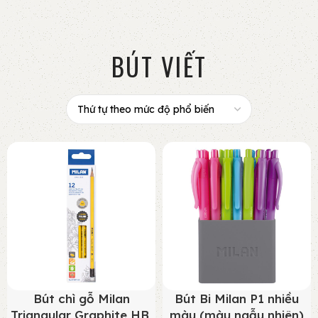
BÚT VIẾT
Bút chì gỗ Milan
Bút Bi Milan P1 nhiều
Triangular Graphite HB,
màu (màu ngẫu nhiên)