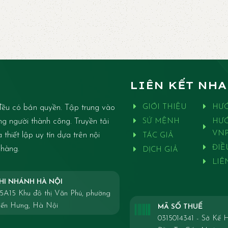
LIÊN KẾT NH
ều có bản quyền. Tập trung vào
GIỚI THIỆU
HƯ
ng người thành công. Truyền tải
SỨ MỆNH
HƯ
VNP
thiết lập uy tín dựa trên nội
TÁC GIẢ
ĐIỀ
 hàng.
DỊCH GIẢ
LIÊ
HI NHÁNH HÀ NỘI
5A15 Khu đô thị Văn Phú, phường
iến Hưng, Hà Nội
MÃ SỐ THUẾ
0315014341 - Sở Kế 