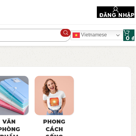
ĐĂNG NHẬP
Vietnamese
0
₫
VĂN
PHONG
PHÒNG
CÁCH