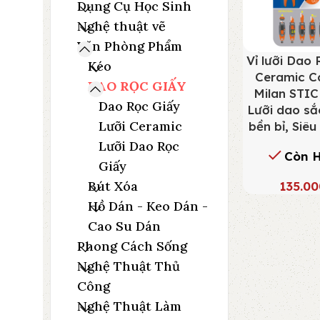
Dụng Cụ Học Sinh
Nghệ thuật vẽ
Văn Phòng Phẩm
Vỉ lưỡi Dao
Kéo
Ceramic C
DAO RỌC GIẤY
Milan STIC
Dao Rọc Giấy
Lưỡi dao sắ
Lưỡi Ceramic
bền bỉ, Siêu
Lưỡi Dao Rọc
Còn 
Giấy
Bút Xóa
135.0
Hồ Dán - Keo Dán -
Cao Su Dán
Phong Cách Sống
Nghệ Thuật Thủ
Công
Nghệ Thuật Làm