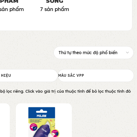
PHẨM
SỐNG
 sản phẩm
7 sản phẩm
 HIỆU
MÀU SẮC VPP
lọc riêng. Click vào giá trị của thuộc tính để bỏ lọc thuộc tính đó