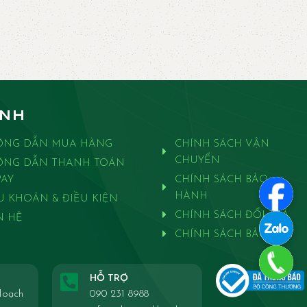
ANH
ỚNG DẪN MUA HÀNG
CHÍNH SÁCH VẬN
CHUYỂN
ỚNG DẪN THANH TOÁN
AY
CHÍNH SÁCH BẢO
HÀNH
U KHOẢN & ĐIỀU KIỆN
CHÍNH SÁCH ĐỔI TRẢ
N HỆ
CHÍNH SÁCH BẢO MẬT
HỖ TRỢ
Hoạch
090 231 8988