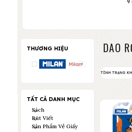
9
DAO R
THƯƠNG HIỆU
Milan
4
TÌNH TRẠNG K
TẤT CẢ DANH MỤC
Sách
Bút Viết
Sản Phẩm Về Giấy