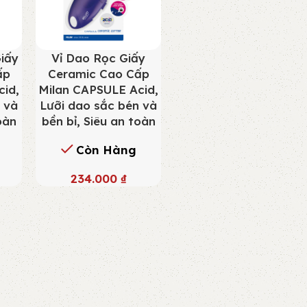
Giấy
Vỉ Dao Rọc Giấy
ấp
Ceramic Cao Cấp
cid,
Milan CAPSULE Acid,
 và
Lưỡi dao sắc bén và
oàn
bền bỉ, Siêu an toàn
Còn Hàng
234.000
₫