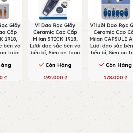
 Rọc Giấy
Vỉ Dao Rọc Giấy
Vỉ lưỡi Dao Rọc 
ao Cấp
Ceramic Cao Cấp
Ceramic Cao C
K 1918,
Milan STICK 1918,
Milan CAPSULE A
c bén và
Lưỡi dao sắc bén và
Lưỡi dao sắc bén
 an toàn
bền bỉ, Siêu an toàn
bền bỉ, Siêu an t
Hàng
Còn Hàng
Còn Hàng
00
₫
192.000
₫
178.000
₫