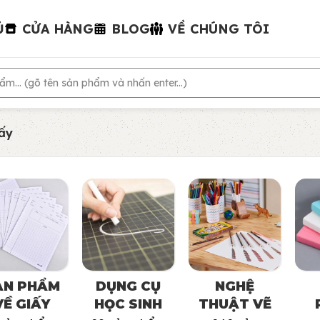
Ủ
CỬA HÀNG
BLOG
VỀ CHÚNG TÔI
ấy
ẢN PHẨM
DỤNG CỤ
NGHỆ
VỀ GIẤY
HỌC SINH
THUẬT VẼ