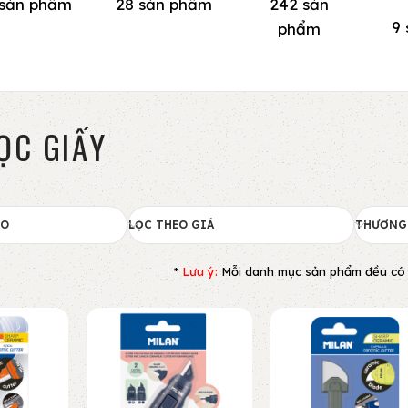
 sản phẩm
28 sản phẩm
242 sản
9
phẩm
ỌC GIẤY
HO
LỌC THEO GIÁ
THƯƠNG
*
Lưu ý:
Mỗi danh mục sản phẩm đều có bộ 