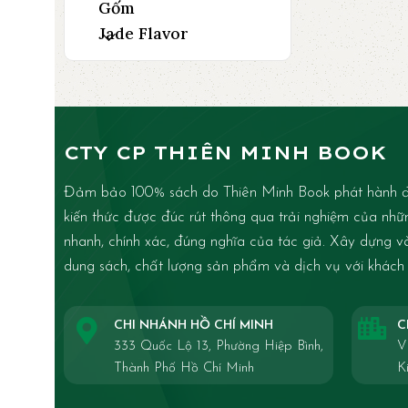
Gốm
Jade Flavor
CTY CP THIÊN MINH BOOK
Đảm bảo 100% sách do Thiên Minh Book phát hành đ
kiến thức được đúc rút thông qua trải nghiệm của nhữ
nhanh, chính xác, đúng nghĩa của tác giả. Xây dựng và 
dung sách, chất lượng sản phẩm và dịch vụ với khách
CHI NHÁNH HỒ CHÍ MINH
C
333 Quốc Lộ 13, Phường Hiệp Bình,
V
Thành Phố Hồ Chí Minh
K