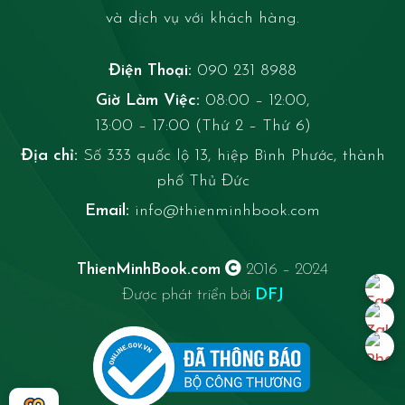
và dịch vụ với khách hàng.
Điện Thoại:
090 231 8988
Giờ Làm Việc:
08:00 – 12:00,
13:00 – 17:00 (Thứ 2 – Thứ 6)
Địa chỉ:
Số 333 quốc lộ 13, hiệp Bình Phước, thành
phố Thủ Đức
Email:
info@thienminhbook.com
ThienMinhBook.com
2016 – 2024
Được phát triển bởi
DFJ