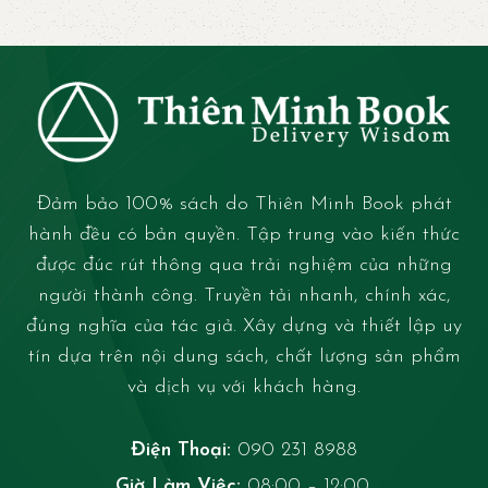
Đảm bảo 100% sách do Thiên Minh Book phát
hành đều có bản quyền. Tập trung vào kiến thức
được đúc rút thông qua trải nghiệm của những
người thành công. Truyền tải nhanh, chính xác,
đúng nghĩa của tác giả. Xây dựng và thiết lập uy
tín dựa trên nội dung sách, chất lượng sản phẩm
và dịch vụ với khách hàng.
Điện Thoại:
090 231 8988
Giờ Làm Việc:
08:00 – 12:00,