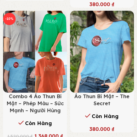
380.000
₫
-10%
Combo 4 Áo Thun Bí
Áo Thun Bí Mật – The
Mật – Phép Màu – Sức
Secret
Mạnh – Người Hùng
Còn Hàng
Còn Hàng
380.000
₫
1.368.000
₫
1.520.000
₫