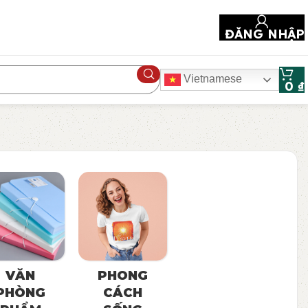
ĐĂNG NHẬP
Vietnamese
0
₫
VĂN
PHONG
PHÒNG
CÁCH