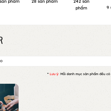
 sản phẩm
28 sản phẩm
242 sản
9
phẩm
R
HO
*
Lưu ý:
Mỗi danh mục sản phẩm đều có bộ 