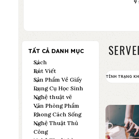
9
SERVE
TẤT CẢ DANH MỤC
Sách
Bút Viết
TÌNH TRẠNG K
Sản Phẩm Về Giấy
Dụng Cụ Học Sinh
Nghệ thuật vẽ
Văn Phòng Phẩm
Phong Cách Sống
Nghệ Thuật Thủ
Công