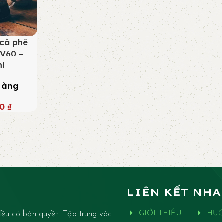
 cà phê
 V60 –
l
Hàng
00
₫
LIÊN KẾT NH
ều có bản quyền. Tập trung vào
GIỚI THIỆU
HƯ