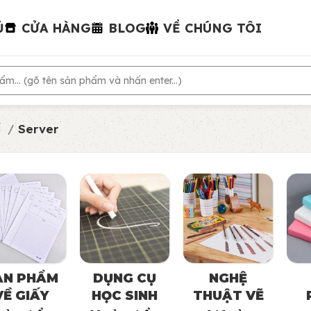
Ủ
CỬA HÀNG
BLOG
VỀ CHÚNG TÔI
ế
Server
ẢN PHẨM
DỤNG CỤ
NGHỆ
VỀ GIẤY
HỌC SINH
THUẬT VẼ