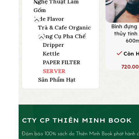
Nghệ Thuật Làm
Gốm
Jade Flavor
Bình đựng
Trà & Cafe Organic
thủy tinh
Công Cụ Pha Chế
600m
Dripper
Kettle
Còn 
PAPER FILTER
720.0
SERVER
Sản Phẩm Hạt
CTY CP THIÊN MINH BOOK
Đảm bảo 100% sách do Thiên Minh Book phát hành đ