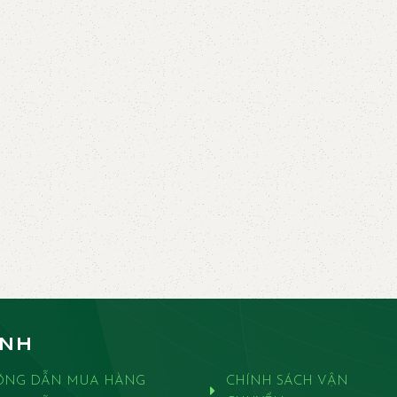
ANH
ỚNG DẪN MUA HÀNG
CHÍNH SÁCH VẬN