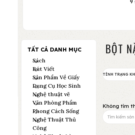
9
BỘT N
TẤT CẢ DANH MỤC
Sách
Bút Viết
TÌNH TRẠNG K
Sản Phẩm Về Giấy
Dụng Cụ Học Sinh
Nghệ thuật vẽ
Văn Phòng Phẩm
Không tìm th
Phong Cách Sống
Nghệ Thuật Thủ
Công