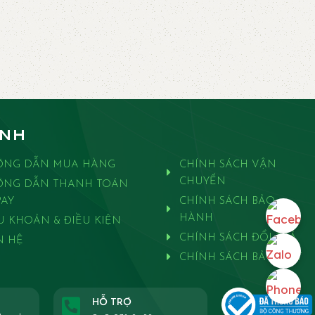
ANH
ỚNG DẪN MUA HÀNG
CHÍNH SÁCH VẬN
CHUYỂN
ỚNG DẪN THANH TOÁN
AY
CHÍNH SÁCH BẢO
HÀNH
U KHOẢN & ĐIỀU KIỆN
CHÍNH SÁCH ĐỔI TRẢ
N HỆ
CHÍNH SÁCH BẢO MẬT
HỖ TRỢ