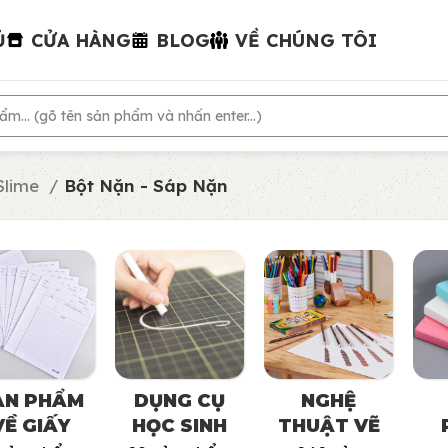
Ủ
CỬA HÀNG
BLOG
VỀ CHÚNG TÔI
Slime
Bột Nặn - Sáp Nặn
ẢN PHẨM
DỤNG CỤ
NGHỆ
VỀ GIẤY
HỌC SINH
THUẬT VẼ