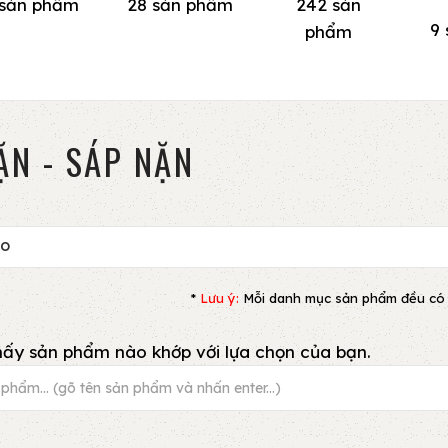
 sản phẩm
28 sản phẩm
242 sản
9
phẩm
ẶN - SÁP NẶN
HO
*
Lưu ý:
Mỗi danh mục sản phẩm đều có bộ 
ấy sản phẩm nào khớp với lựa chọn của bạn.