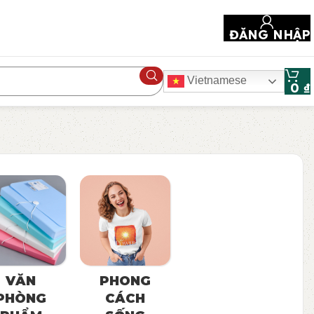
ĐĂNG NHẬP
Vietnamese
0
₫
VĂN
PHONG
PHÒNG
CÁCH