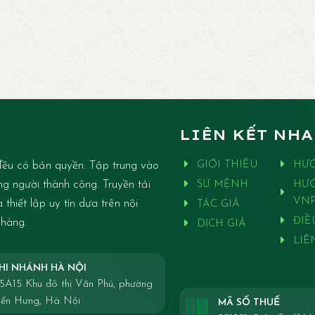
LIÊN KẾT NH
ều có bản quyền. Tập trung vào
GIỚI THIỆU
HƯ
ng người thành công. Truyền tải
SỨ MỆNH
HƯ
VNP
thiết lập uy tín dựa trên nội
TÁC GIẢ
ĐIỀ
 hàng.
DỊCH GIẢ
LIÊ
HI NHÁNH HÀ NỘI
5A15 Khu đô thị Văn Phú, phường
iến Hưng, Hà Nội
MÃ SỐ THUẾ