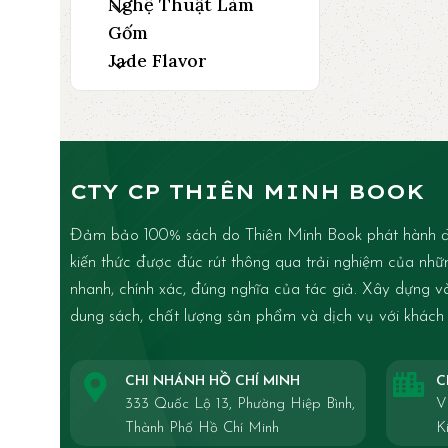
Nghệ Thuật Làm
Gốm
Jade Flavor
CTY CP THIÊN MINH BOOK
Đảm bảo 100% sách do Thiên Minh Book phát hành đ
kiến thức được đúc rút thông qua trải nghiệm của nhữ
nhanh, chính xác, đúng nghĩa của tác giả. Xây dựng và 
dung sách, chất lượng sản phẩm và dịch vụ với khách
CHI NHÁNH HỒ CHÍ MINH
C
333 Quốc Lộ 13, Phường Hiệp Bình,
V
Thành Phố Hồ Chí Minh
K