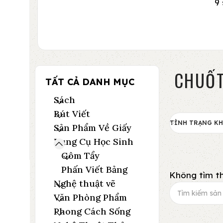
9
CHUỐT
TẤT CẢ DANH MỤC
Sách
Bút Viết
TÌNH TRẠNG K
Sản Phẩm Về Giấy
Dụng Cụ Học Sinh
Gôm Tẩy
Phấn Viết Bảng
Không tìm th
Nghệ thuật vẽ
Văn Phòng Phẩm
Phong Cách Sống