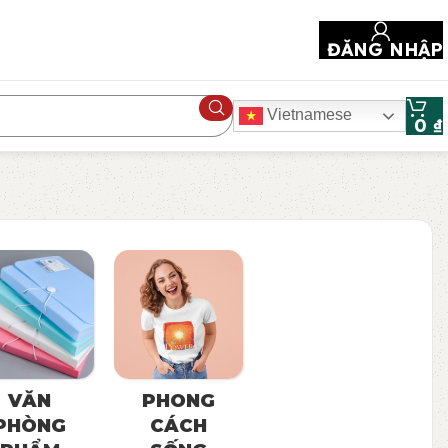
ĐĂNG NHẬP
Vietnamese
0
₫
VĂN
PHONG
PHÒNG
CÁCH