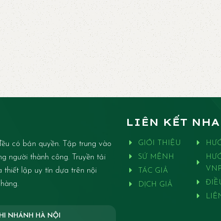
LIÊN KẾT NH
ều có bản quyền. Tập trung vào
GIỚI THIỆU
HƯ
ng người thành công. Truyền tải
SỨ MỆNH
HƯ
VNP
thiết lập uy tín dựa trên nội
TÁC GIẢ
ĐIỀ
 hàng.
DỊCH GIẢ
LIÊ
HI NHÁNH HÀ NỘI