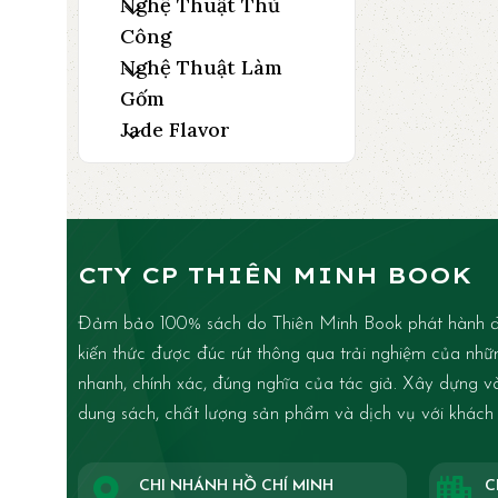
Nghệ Thuật Thủ
Công
Nghệ Thuật Làm
Gốm
Jade Flavor
CTY CP THIÊN MINH BOOK
Đảm bảo 100% sách do Thiên Minh Book phát hành đ
kiến thức được đúc rút thông qua trải nghiệm của nhữ
nhanh, chính xác, đúng nghĩa của tác giả. Xây dựng và 
dung sách, chất lượng sản phẩm và dịch vụ với khách
CHI NHÁNH HỒ CHÍ MINH
C