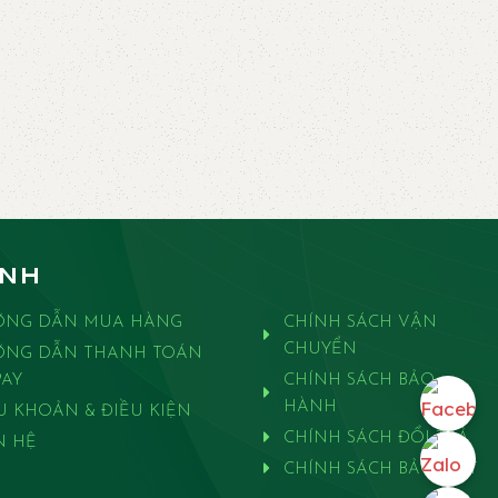
ANH
ỚNG DẪN MUA HÀNG
CHÍNH SÁCH VẬN
CHUYỂN
ỚNG DẪN THANH TOÁN
AY
CHÍNH SÁCH BẢO
HÀNH
U KHOẢN & ĐIỀU KIỆN
CHÍNH SÁCH ĐỔI TRẢ
N HỆ
CHÍNH SÁCH BẢO MẬT