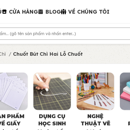
Ủ
CỬA HÀNG
BLOG
VỀ CHÚNG TÔI
Chì
Chuốt Bút Chì Hai Lỗ Chuốt
ẢN PHẨM
DỤNG CỤ
NGHỆ
VỀ GIẤY
HỌC SINH
THUẬT VẼ