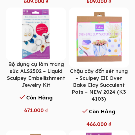
609.000
₫
609.000
₫
Bộ dụng cụ làm trang
Chậu cây đất sét nung
sức ALS2502 – Liquid
– Sculpey III Oven
Sculpey Embellishment
Bake Clay Succulent
Jewelry Kit
Pots – NEW 2024 (K3
Còn Hàng
4103)
671.000
₫
Còn Hàng
466.000
₫