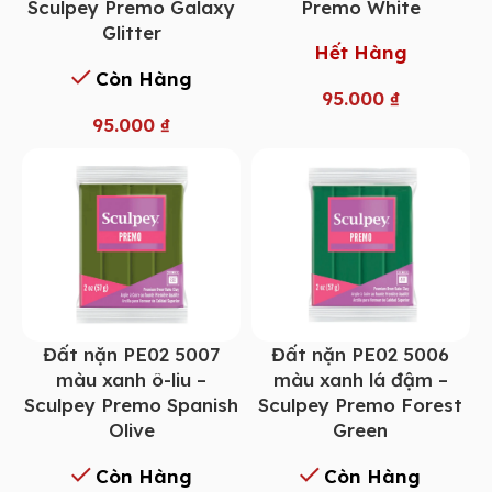
Sculpey Premo Galaxy
Premo White
Glitter
Hết Hàng
Còn Hàng
95.000
₫
95.000
₫
Đất nặn PE02 5007
Đất nặn PE02 5006
màu xanh ô-liu –
màu xanh lá đậm –
Sculpey Premo Spanish
Sculpey Premo Forest
Olive
Green
Còn Hàng
Còn Hàng