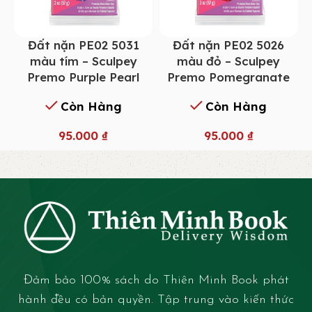
Đất nặn PE02 5031
Đất nặn PE02 5026
màu tím – Sculpey
màu đỏ – Sculpey
Premo Purple Pearl
Premo Pomegranate
Còn Hàng
Còn Hàng
95.000
₫
95.000
₫
Đảm bảo 100% sách do Thiên Minh Book phát
hành đều có bản quyền. Tập trung vào kiến thức