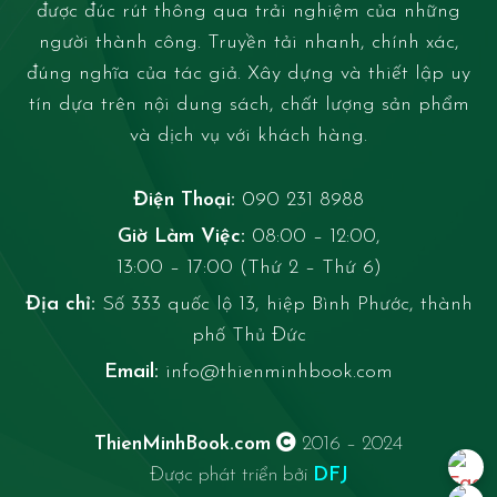
được đúc rút thông qua trải nghiệm của những
người thành công. Truyền tải nhanh, chính xác,
đúng nghĩa của tác giả. Xây dựng và thiết lập uy
tín dựa trên nội dung sách, chất lượng sản phẩm
và dịch vụ với khách hàng.
Điện Thoại:
090 231 8988
Giờ Làm Việc:
08:00 – 12:00,
13:00 – 17:00 (Thứ 2 – Thứ 6)
Địa chỉ:
Số 333 quốc lộ 13, hiệp Bình Phước, thành
phố Thủ Đức
Email:
info@thienminhbook.com
ThienMinhBook.com
2016 – 2024
Được phát triển bởi
DFJ