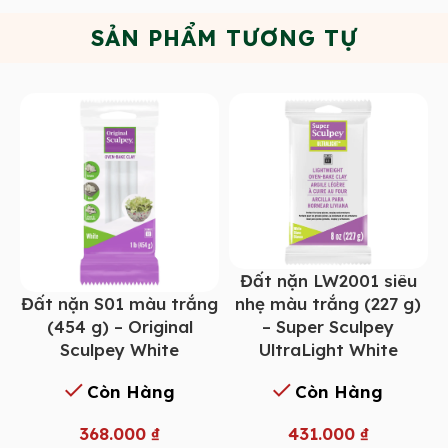
SẢN PHẨM TƯƠNG TỰ
Đất nặn LW2001 siêu
Đất nặn S01 màu trắng
nhẹ màu trắng (227 g)
(454 g) – Original
– Super Sculpey
Sculpey White
UltraLight White
Còn Hàng
Còn Hàng
368.000
₫
431.000
₫