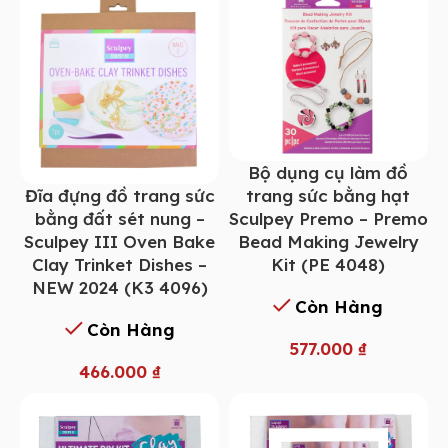
Bộ dụng cụ làm đồ
Đĩa đựng đồ trang sức
trang sức bằng hạt
bằng đất sét nung –
Sculpey Premo – Premo
Sculpey III Oven Bake
Bead Making Jewelry
Clay Trinket Dishes –
Kit (PE 4048)
NEW 2024 (K3 4096)
Còn Hàng
Còn Hàng
577.000
₫
466.000
₫