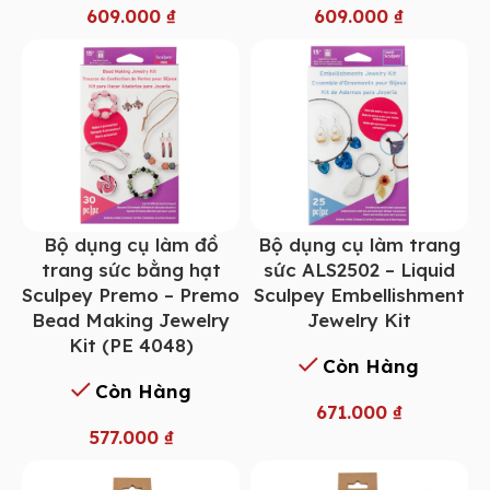
609.000
₫
609.000
₫
Bộ dụng cụ làm đồ
Bộ dụng cụ làm trang
trang sức bằng hạt
sức ALS2502 – Liquid
Sculpey Premo – Premo
Sculpey Embellishment
Bead Making Jewelry
Jewelry Kit
Kit (PE 4048)
Còn Hàng
Còn Hàng
671.000
₫
577.000
₫