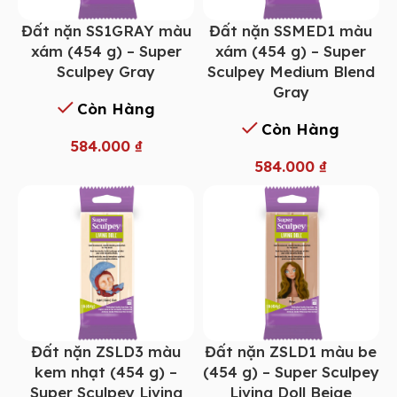
Đất nặn SS1GRAY màu
Đất nặn SSMED1 màu
xám (454 g) – Super
xám (454 g) – Super
Sculpey Gray
Sculpey Medium Blend
Gray
Còn Hàng
Còn Hàng
584.000
₫
584.000
₫
Đất nặn ZSLD3 màu
Đất nặn ZSLD1 màu be
kem nhạt (454 g) –
(454 g) – Super Sculpey
Super Sculpey Living
Living Doll Beige