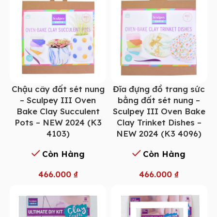
Chậu cây đất sét nung
Đĩa đựng đồ trang sức
– Sculpey III Oven
bằng đất sét nung –
Bake Clay Succulent
Sculpey III Oven Bake
Pots – NEW 2024 (K3
Clay Trinket Dishes –
4103)
NEW 2024 (K3 4096)
Còn Hàng
Còn Hàng
466.000
₫
466.000
₫