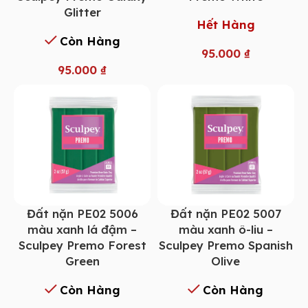
Glitter
Hết Hàng
Còn Hàng
95.000
₫
95.000
₫
Đất nặn PE02 5006
Đất nặn PE02 5007
màu xanh lá đậm –
màu xanh ô-liu –
Sculpey Premo Forest
Sculpey Premo Spanish
Green
Olive
Còn Hàng
Còn Hàng