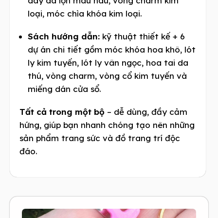
dây da lộn màu nâu, vòng charm kim
loại, móc chìa khóa kim loại.
Sách hướng dẫn:
kỹ thuật thiết kế + 6
dự án chi tiết gồm móc khóa hoa khô, lót
ly kim tuyến, lót ly vân ngọc, hoa tai da
thú, vòng charm, vòng cổ kim tuyến và
miếng dán cửa sổ.
Tất cả trong một bộ
– dễ dùng, đầy cảm
hứng, giúp bạn nhanh chóng tạo nên những
sản phẩm trang sức và đồ trang trí độc
đáo.