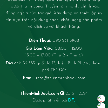
người thành công. Truyền tải nhanh, chính xác,
đúng nghĩa của tác giả. Xây dựng và thiết lập uy
tín dựa trên nội dung sách, chất lượng sản phẩm
và dịch vụ với khách hàng.
Điện Thoại:
090 231 8988
Giờ Làm Việc:
08:00 – 12:00,
13:00 – 17:00 (Thứ 2 – Thứ 6)
Địa chỉ:
Số 333 quốc lộ 13, hiệp Bình Phước, thành
phố Thủ Đức
Email:
info@thienminhbook.com
ThienMinhBook.com
2016 – 2024
Được phát triển bởi
DFJ