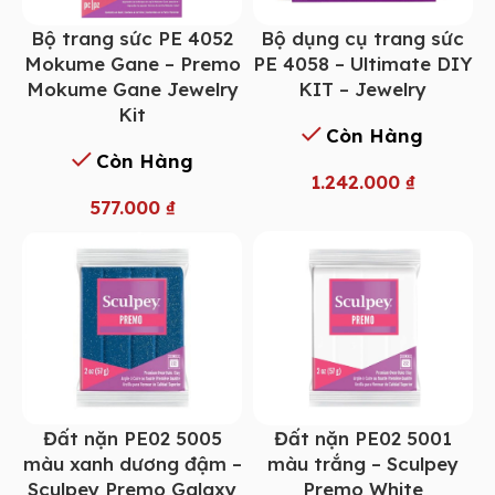
Bộ trang sức PE 4052
Bộ dụng cụ trang sức
Mokume Gane – Premo
PE 4058 – Ultimate DIY
Mokume Gane Jewelry
KIT – Jewelry
Kit
Còn Hàng
Còn Hàng
1.242.000
₫
577.000
₫
Đất nặn PE02 5005
Đất nặn PE02 5001
màu xanh dương đậm –
màu trắng – Sculpey
Sculpey Premo Galaxy
Premo White