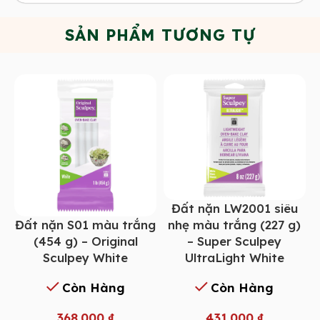
SẢN PHẨM TƯƠNG TỰ
Đất nặn LW2001 siêu
Đất nặn S01 màu trắng
nhẹ màu trắng (227 g)
(454 g) – Original
– Super Sculpey
Sculpey White
UltraLight White
Còn Hàng
Còn Hàng
368.000
₫
431.000
₫