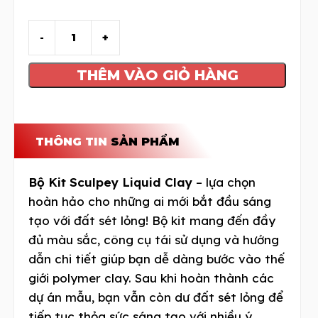
THÊM VÀO GIỎ HÀNG
THÔNG TIN
SẢN PHẨM
Bộ Kit Sculpey Liquid Clay
– lựa chọn
hoàn hảo cho những ai mới bắt đầu sáng
tạo với đất sét lỏng! Bộ kit mang đến đầy
đủ màu sắc, công cụ tái sử dụng và hướng
dẫn chi tiết giúp bạn dễ dàng bước vào thế
giới polymer clay. Sau khi hoàn thành các
dự án mẫu, bạn vẫn còn dư đất sét lỏng để
tiếp tục thỏa sức sáng tạo với nhiều ý