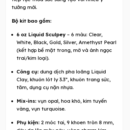
tưởng mới.
Bộ kit bao gồm:
6 oz Liquid Sculpey
– 6 màu: Clear,
White, Black, Gold, Silver, Amethyst Pearl
(kết hợp bề mặt trong, mờ và ánh ngọc
trai/kim loại).
Công cụ:
dung dịch pha loãng Liquid
Clay, khuôn lót ly 3.3”, khuôn trang sức,
tăm, dụng cụ nặn nhựa.
Mix-ins:
vụn opal, hoa khô, kim tuyến
vàng, vụn turquoise.
Phụ kiện:
2 móc tai, 9 khoen tròn 8 mm,