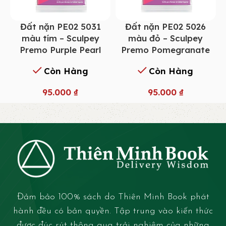
Đất nặn PE02 5031
Đất nặn PE02 5026
màu tím – Sculpey
màu đỏ – Sculpey
Premo Purple Pearl
Premo Pomegranate
Còn Hàng
Còn Hàng
95.000
₫
95.000
₫
Đảm bảo 100% sách do Thiên Minh Book phát
hành đều có bản quyền. Tập trung vào kiến thức
được đúc rút thông qua trải nghiệm của những