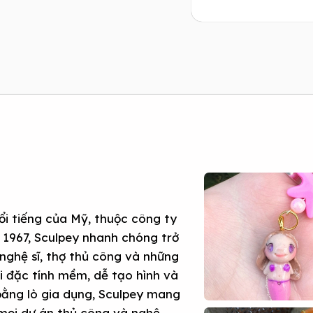
ổi tiếng của Mỹ, thuộc công ty
 1967, Sculpey nhanh chóng trở
nghệ sĩ, thợ thủ công và những
ới đặc tính mềm, dễ tạo hình và
 bằng lò gia dụng, Sculpey mang
 mọi dự án thủ công và nghệ