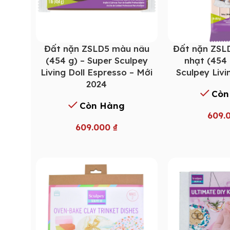
Đất nặn ZSLD5 màu nâu
Đất nặn ZSL
(454 g) – Super Sculpey
nhạt (454 
Living Doll Espresso – Mới
Sculpey Livi
2024
Còn
Còn Hàng
609.
609.000
₫