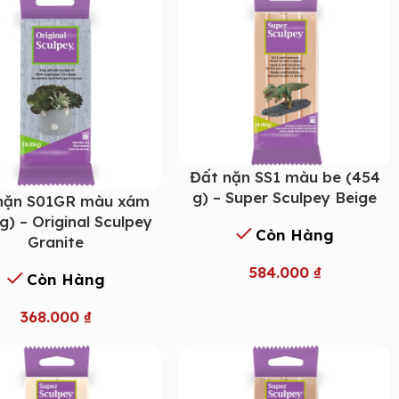
Đất nặn SS1 màu be (454
g) – Super Sculpey Beige
nặn S01GR màu xám
g) – Original Sculpey
Còn Hàng
Granite
584.000
₫
Còn Hàng
368.000
₫