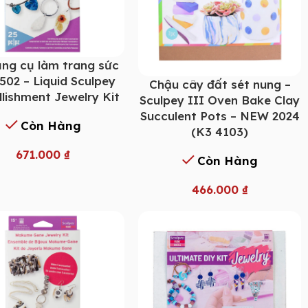
ng cụ làm trang sức
502 – Liquid Sculpey
Chậu cây đất sét nung –
lishment Jewelry Kit
Sculpey III Oven Bake Clay
Succulent Pots – NEW 2024
Còn Hàng
(K3 4103)
671.000
₫
Còn Hàng
466.000
₫