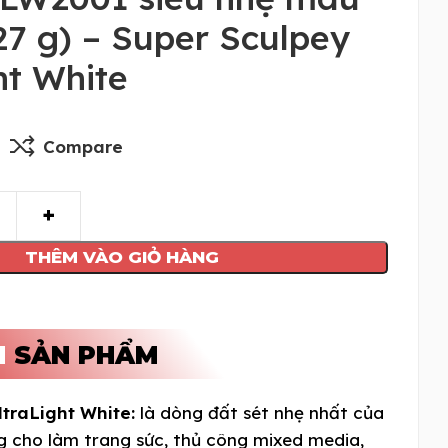
27 g) – Super Sculpey
ht White
Compare
THÊM VÀO GIỎ HÀNG
N
SẢN PHẨM
traLight White:
là dòng đất sét nhẹ nhất của
ng cho làm trang sức, thủ công mixed media,