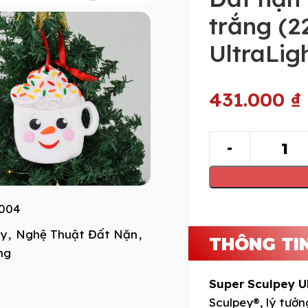
trắng (2
UltraLig
431.000
₫
004
ay
,
Nghệ Thuật Đất Nặn
,
THÔNG TI
ng
Super Sculpey Ul
Sculpey®, lý tưở