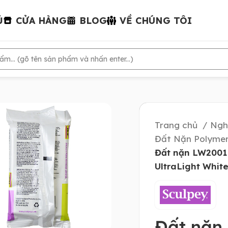
Ủ
CỬA HÀNG
BLOG
VỀ CHÚNG TÔI
Trang chủ
Ngh
Đất Nặn Polymer
Đất nặn LW2001 
UltraLight Whit
Đất nặn