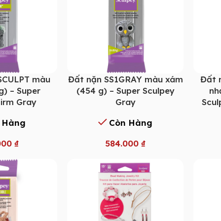
1SCULPT màu
Đất nặn SS1GRAY màu xám
Đất 
g) – Super
(454 g) – Super Sculpey
nh
Firm Gray
Gray
Scul
 Hàng
Còn Hàng
000
₫
584.000
₫