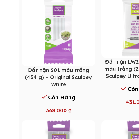
Đất nặn LW2
màu trắng (2
Đất nặn S01 màu trắng
Sculpey Ultr
(454 g) – Original Sculpey
White
Còn
Còn Hàng
431.
368.000
₫