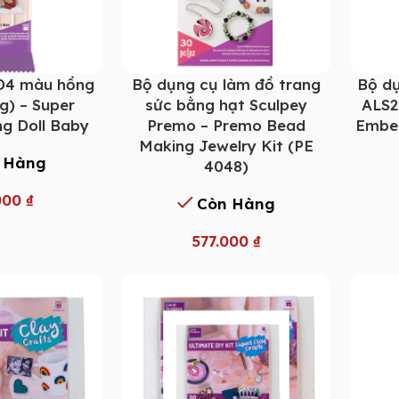
D4 màu hồng
Bộ dụng cụ làm đồ trang
Bộ dụ
g) – Super
sức bằng hạt Sculpey
ALS2
ng Doll Baby
Premo – Premo Bead
Embel
Making Jewelry Kit (PE
 Hàng
4048)
000
₫
Còn Hàng
577.000
₫