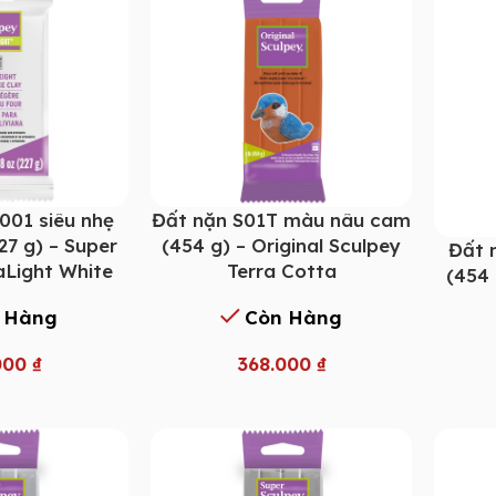
001 siêu nhẹ
Đất nặn S01T màu nâu cam
27 g) – Super
(454 g) – Original Sculpey
Đất 
aLight White
Terra Cotta
(454 
 Hàng
Còn Hàng
000
₫
368.000
₫