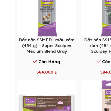
Đất nặn SSMED1 màu xám
Đất nặn SS
(454 g) – Super Sculpey
xám (454 
Medium Blend Gray
Sculpey 
Còn Hàng
Còn
584.000
₫
584.