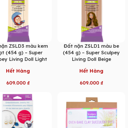
nặn ZSLD3 màu kem
Đất nặn ZSLD1 màu be
ạt (454 g) – Super
(454 g) – Super Sculpey
pey Living Doll Light
Living Doll Beige
Hết Hàng
Hết Hàng
609.000
₫
609.000
₫