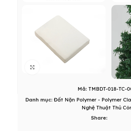
Click to enlarge
Mã:
TMBDT-018-TC-0
Danh mục:
Đất Nặn Polymer - Polymer Cl
Nghệ Thuật Thủ Cô
Share: