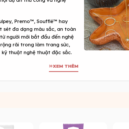
ulpey, Premo™, Soufflé™ hay
ất sét đa dạng màu sắc, an toàn
 từ người mới bắt đầu đến nghệ
rộng rãi trong làm trang sức,
u kỹ thuật nghệ thuật đặc sắc.
XEM THÊM