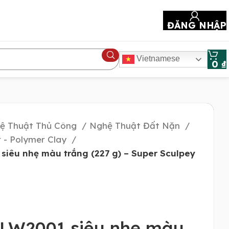
ĐĂNG NHẬP
Vietnamese
0
₫
ệ Thuật Thủ Công
Nghệ Thuật Đất Nặn
 - Polymer Clay
siêu nhẹ màu trắng (227 g) – Super Sculpey
e
 LW2001 siêu nhẹ màu