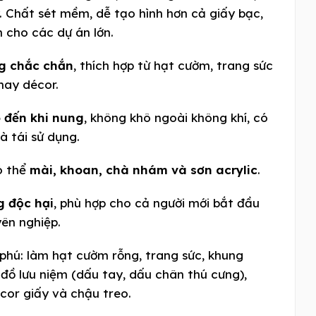
. Chất sét mềm, dễ tạo hình hơn cả giấy bạc,
 cho các dự án lớn.
g chắc chắn
, thích hợp từ hạt cườm, trang sức
hay décor.
 đến khi nung
, không khô ngoài không khí, có
à tái sử dụng.
ó thể
mài, khoan, chà nhám và sơn acrylic
.
g độc hại
, phù hợp cho cả người mới bắt đầu
yên nghiệp.
hú: làm hạt cườm rỗng, trang sức, khung
 đồ lưu niệm (dấu tay, dấu chân thú cưng),
cor giấy và chậu treo.