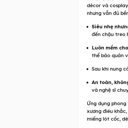
décor và cosplay
nhưng vẫn đủ bền
Siêu nhẹ nhưn
đến chậu treo 
Luôn mềm cho
thể bảo quản v
Sau khi nung c
An toàn, khôn
và nghệ sĩ chu
Ứng dụng phong p
xương điêu khắc,
miếng lót cốc, dé