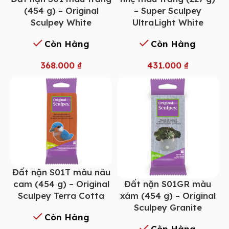
(454 g) – Original
– Super Sculpey
Sculpey White
UltraLight White
Còn Hàng
Còn Hàng
368.000
₫
431.000
₫
Đất nặn S01T màu nâu
Đất nặn S01GR màu
cam (454 g) – Original
xám (454 g) – Original
Sculpey Terra Cotta
Sculpey Granite
Còn Hàng
Còn Hàng