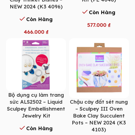
NEW 2024 (K3 4096)
Còn Hàng
Còn Hàng
577.000
₫
466.000
₫
Bộ dụng cụ làm trang
Chậu cây đất sét nung
sức ALS2502 – Liquid
– Sculpey III Oven
Sculpey Embellishment
Bake Clay Succulent
Jewelry Kit
Pots – NEW 2024 (K3
Còn Hàng
4103)