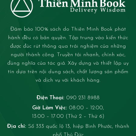
Đảm bảo 100% sách do Thiên Minh Book phát
hành đều có bản quyền. Tập trung vào kiến thức
được đúc rút thông qua trải nghiệm của những
người thành công. Truyền tải nhanh, chính xác,
đúng nghĩa của tác giả. Xây dựng và thiết lập uy
tín dựa trên nội dung sách, chất lượng sản phẩm
và dịch vụ với khách hàng.
Điện Thoại:
090 231 8988
Giờ Làm Việc:
08:00 – 12:00,
13:00 – 17:00 (Thứ 2 – Thứ 6)
Địa chỉ:
Số 333 quốc lộ 13, hiệp Bình Phước, thành
phố Thủ Đức