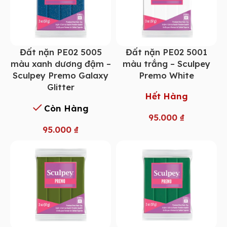
Đất nặn PE02 5005
Đất nặn PE02 5001
màu xanh dương đậm –
màu trắng – Sculpey
Sculpey Premo Galaxy
Premo White
Glitter
Hết Hàng
Còn Hàng
95.000
₫
95.000
₫