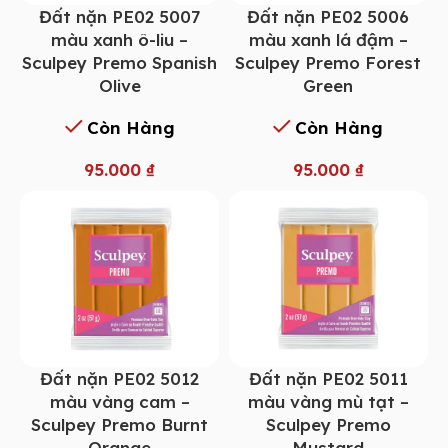
Đất nặn PE02 5007
Đất nặn PE02 5006
màu xanh ô-liu –
màu xanh lá đậm –
Sculpey Premo Spanish
Sculpey Premo Forest
Olive
Green
Còn Hàng
Còn Hàng
95.000
₫
95.000
₫
Đất nặn PE02 5012
Đất nặn PE02 5011
màu vàng cam –
màu vàng mù tạt –
Sculpey Premo Burnt
Sculpey Premo
Orange
Mustard