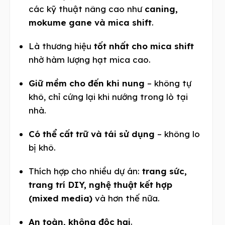
các kỹ thuật nâng cao như
caning,
mokume gane và mica shift
.
Là thương hiệu
tốt nhất cho mica shift
nhờ hàm lượng hạt mica cao.
Giữ mềm cho đến khi nung
– không tự
khô, chỉ cứng lại khi nướng trong lò tại
nhà.
Có thể cất trữ và tái sử dụng
– không lo
bị khô.
Thích hợp cho nhiều dự án:
trang sức,
trang trí DIY, nghệ thuật kết hợp
(mixed media)
và hơn thế nữa.
An toàn, không độc hại
.