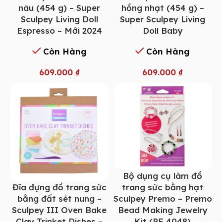
nâu (454 g) – Super
hồng nhạt (454 g) –
Sculpey Living Doll
Super Sculpey Living
Espresso – Mới 2024
Doll Baby
Còn Hàng
Còn Hàng
609.000
₫
609.000
₫
Bộ dụng cụ làm đồ
Đĩa đựng đồ trang sức
trang sức bằng hạt
bằng đất sét nung –
Sculpey Premo – Premo
Sculpey III Oven Bake
Bead Making Jewelry
Clay Trinket Dishes –
Kit (PE 4048)