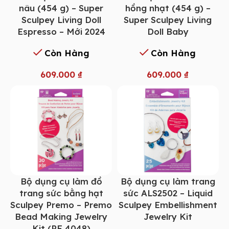
nâu (454 g) – Super
hồng nhạt (454 g) –
Sculpey Living Doll
Super Sculpey Living
Espresso – Mới 2024
Doll Baby
Còn Hàng
Còn Hàng
609.000
₫
609.000
₫
Bộ dụng cụ làm đồ
Bộ dụng cụ làm trang
trang sức bằng hạt
sức ALS2502 – Liquid
Sculpey Premo – Premo
Sculpey Embellishment
Bead Making Jewelry
Jewelry Kit
Kit (PE 4048)