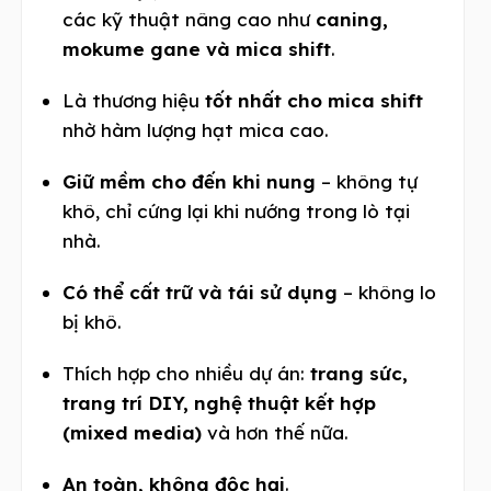
các kỹ thuật nâng cao như
caning,
mokume gane và mica shift
.
Là thương hiệu
tốt nhất cho mica shift
nhờ hàm lượng hạt mica cao.
Giữ mềm cho đến khi nung
– không tự
khô, chỉ cứng lại khi nướng trong lò tại
nhà.
Có thể cất trữ và tái sử dụng
– không lo
bị khô.
Thích hợp cho nhiều dự án:
trang sức,
trang trí DIY, nghệ thuật kết hợp
(mixed media)
và hơn thế nữa.
An toàn, không độc hại
.