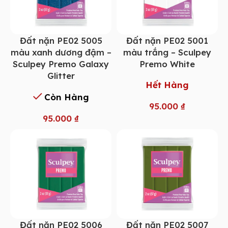
Đất nặn PE02 5005
Đất nặn PE02 5001
màu xanh dương đậm –
màu trắng – Sculpey
Sculpey Premo Galaxy
Premo White
Glitter
Hết Hàng
Còn Hàng
95.000
₫
95.000
₫
Đất nặn PE02 5006
Đất nặn PE02 5007