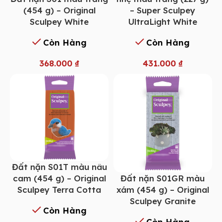
(454 g) – Original
– Super Sculpey
Sculpey White
UltraLight White
Còn Hàng
Còn Hàng
368.000
₫
431.000
₫
Đất nặn S01T màu nâu
Đất nặn S01GR màu
cam (454 g) – Original
xám (454 g) – Original
Sculpey Terra Cotta
Sculpey Granite
Còn Hàng
Còn Hàng