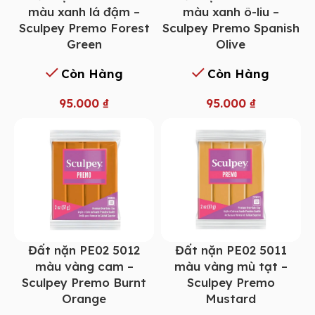
màu xanh lá đậm –
màu xanh ô-liu –
Sculpey Premo Forest
Sculpey Premo Spanish
Green
Olive
Còn Hàng
Còn Hàng
95.000
₫
95.000
₫
Đất nặn PE02 5012
Đất nặn PE02 5011
màu vàng cam –
màu vàng mù tạt –
Sculpey Premo Burnt
Sculpey Premo
Orange
Mustard