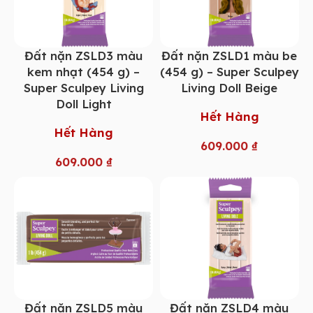
Đất nặn ZSLD3 màu
Đất nặn ZSLD1 màu be
kem nhạt (454 g) –
(454 g) – Super Sculpey
Super Sculpey Living
Living Doll Beige
Doll Light
Hết Hàng
Hết Hàng
609.000
₫
609.000
₫
Đất nặn ZSLD5 màu
Đất nặn ZSLD4 màu