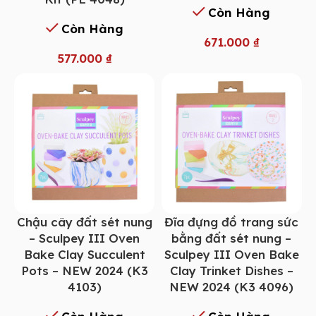
Còn Hàng
Còn Hàng
671.000
₫
577.000
₫
Chậu cây đất sét nung
Đĩa đựng đồ trang sức
– Sculpey III Oven
bằng đất sét nung –
Bake Clay Succulent
Sculpey III Oven Bake
Pots – NEW 2024 (K3
Clay Trinket Dishes –
4103)
NEW 2024 (K3 4096)