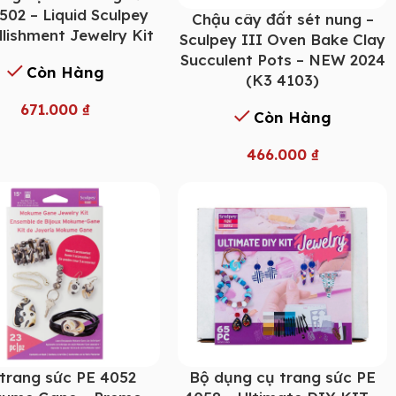
502 – Liquid Sculpey
Chậu cây đất sét nung –
lishment Jewelry Kit
Sculpey III Oven Bake Clay
Succulent Pots – NEW 2024
Còn Hàng
(K3 4103)
671.000
₫
Còn Hàng
466.000
₫
trang sức PE 4052
Bộ dụng cụ trang sức PE