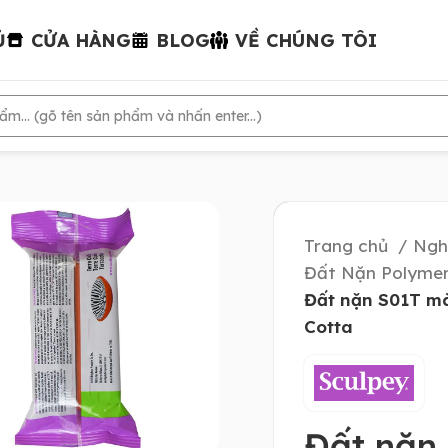
Ủ
CỬA HÀNG
BLOG
VỀ CHÚNG TÔI
Trang chủ
Ngh
Đất Nặn Polymer
Đất nặn S01T mà
Cotta
Đất nặn