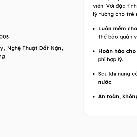
viên. Với đặc tín
lý tưởng cho trẻ
Luôn mềm cho
003
thể bảo quản v
ay
,
Nghệ Thuật Đất Nặn
,
Hoàn hảo cho 
ng
phí hợp lý.
Sau khi nung c
nước
.
An toàn, khôn