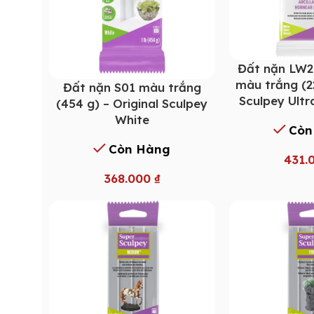
Đất nặn LW2
màu trắng (2
Đất nặn S01 màu trắng
Sculpey Ultr
(454 g) – Original Sculpey
White
Còn
Còn Hàng
431.
368.000
₫