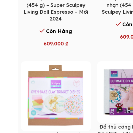
(454 g) – Super Sculpey
nhạt (454 
Living Doll Espresso – Mới
Sculpey Livi
2024
Còn
Còn Hàng
609.
609.000
₫
Đồ thủ công 