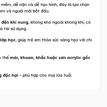
h mềm, dễ nặn và dễ tạo hình, đây là lựa chọn
 em và người mới bắt đầu.
 đến khi nung
, không khô ngoài không khí, có
à tái sử dụng.
lớp học
, giúp trẻ em thỏa sức sáng tạo với chi
ó thể
mài, khoan, khắc hoặc sơn acrylic gốc
g độc hại
– phù hợp cho mọi lứa tuổi.