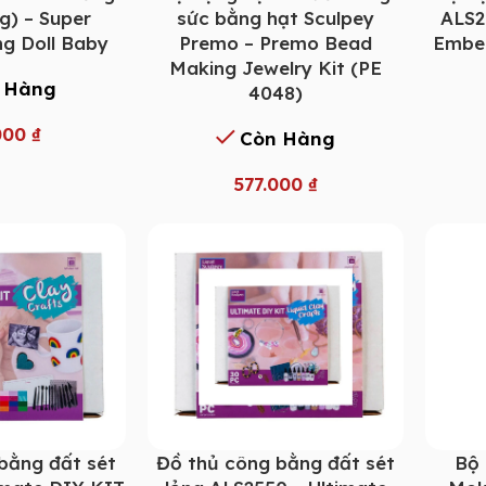
g) – Super
sức bằng hạt Sculpey
ALS2
ng Doll Baby
Premo – Premo Bead
Embel
Making Jewelry Kit (PE
 Hàng
4048)
000
₫
Còn Hàng
577.000
₫
bằng đất sét
Đồ thủ công bằng đất sét
Bộ 