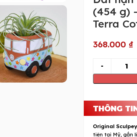
(454 g) 
Terra Co
368.000
₫
THÔNG TI
Original Sculpey
tiên tại Mỹ, gắn 