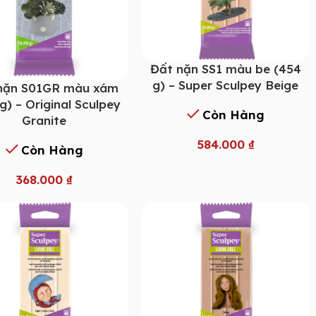
Đất nặn SS1 màu be (454
g) – Super Sculpey Beige
nặn S01GR màu xám
g) – Original Sculpey
Còn Hàng
Granite
584.000
₫
Còn Hàng
368.000
₫