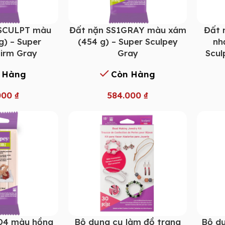
1SCULPT màu
Đất nặn SS1GRAY màu xám
Đất 
g) – Super
(454 g) – Super Sculpey
nh
Firm Gray
Gray
Scul
 Hàng
Còn Hàng
000
₫
584.000
₫
D4 màu hồng
Bộ dụng cụ làm đồ trang
Bộ dụ