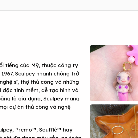
ổi tiếng của Mỹ, thuộc công ty
 1967, Sculpey nhanh chóng trở
nghệ sĩ, thợ thủ công và những
ới đặc tính mềm, dễ tạo hình và
 bằng lò gia dụng, Sculpey mang
 mọi dự án thủ công và nghệ
ulpey, Premo™, Soufflé™ hay
ất sét đa dạng màu sắc, an toàn