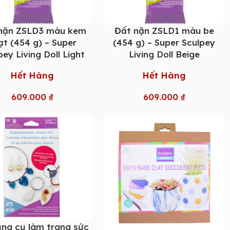
nặn ZSLD3 màu kem
Đất nặn ZSLD1 màu be
ạt (454 g) – Super
(454 g) – Super Sculpey
pey Living Doll Light
Living Doll Beige
Hết Hàng
Hết Hàng
609.000
₫
609.000
₫
ng cụ làm trang sức