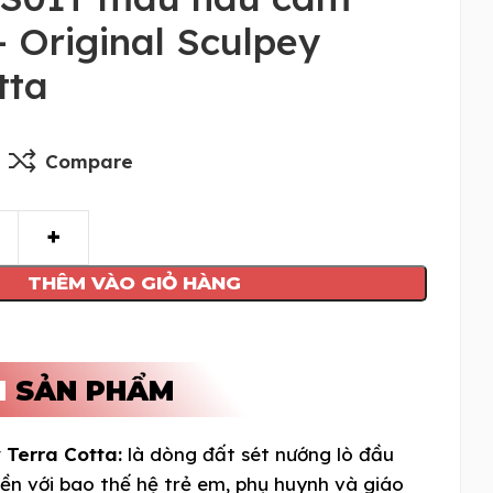
– Original Sculpey
tta
Compare
THÊM VÀO GIỎ HÀNG
N
SẢN PHẨM
 Terra Cotta:
là dòng đất sét nướng lò đầu
liền với bao thế hệ trẻ em, phụ huynh và giáo