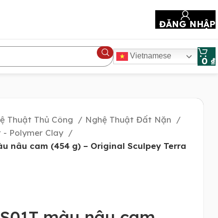
ĐĂNG NHẬP
Vietnamese
0
₫
ệ Thuật Thủ Công
Nghệ Thuật Đất Nặn
 - Polymer Clay
u nâu cam (454 g) – Original Sculpey Terra
 S01T màu nâu cam