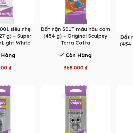
001 siêu nhẹ
Đất nặn S01T màu nâu cam
27 g) – Super
(454 g) – Original Sculpey
Đất 
aLight White
Terra Cotta
(454 
 Hàng
Còn Hàng
000
₫
368.000
₫