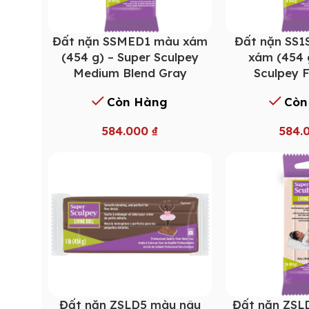
Đất nặn SSMED1 màu xám
Đất nặn SS
(454 g) – Super Sculpey
xám (454 
Medium Blend Gray
Sculpey 
Còn Hàng
Còn
584.000
₫
584.
Đất nặn ZSLD5 màu nâu
Đất nặn ZSL