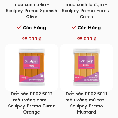
màu xanh ô-liu –
màu xanh lá đậm –
Sculpey Premo Spanish
Sculpey Premo Forest
Olive
Green
Còn Hàng
Còn Hàng
95.000
₫
95.000
₫
Đất nặn PE02 5012
Đất nặn PE02 5011
màu vàng cam –
màu vàng mù tạt –
Sculpey Premo Burnt
Sculpey Premo
Orange
Mustard