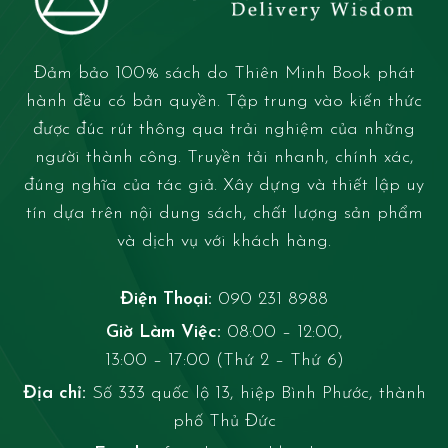
Đảm bảo 100% sách do Thiên Minh Book phát
hành đều có bản quyền. Tập trung vào kiến thức
được đúc rút thông qua trải nghiệm của những
người thành công. Truyền tải nhanh, chính xác,
đúng nghĩa của tác giả. Xây dựng và thiết lập uy
tín dựa trên nội dung sách, chất lượng sản phẩm
và dịch vụ với khách hàng.
Điện Thoại:
090 231 8988
Giờ Làm Việc:
08:00 – 12:00,
13:00 – 17:00 (Thứ 2 – Thứ 6)
Địa chỉ:
Số 333 quốc lộ 13, hiệp Bình Phước, thành
phố Thủ Đức