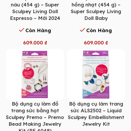
nâu (454 g) – Super
hồng nhạt (454 g) –
Sculpey Living Doll
Super Sculpey Living
Espresso – Mới 2024
Doll Baby
Còn Hàng
Còn Hàng
609.000
₫
609.000
₫
Bộ dụng cụ làm đồ
Bộ dụng cụ làm trang
trang sức bằng hạt
sức ALS2502 – Liquid
Sculpey Premo – Premo
Sculpey Embellishment
Bead Making Jewelry
Jewelry Kit
Kit (PE 4048)