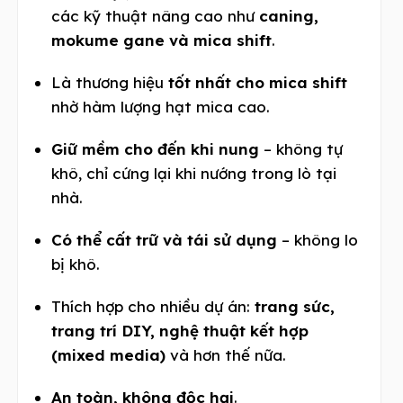
các kỹ thuật nâng cao như
caning,
mokume gane và mica shift
.
Là thương hiệu
tốt nhất cho mica shift
nhờ hàm lượng hạt mica cao.
Giữ mềm cho đến khi nung
– không tự
khô, chỉ cứng lại khi nướng trong lò tại
nhà.
Có thể cất trữ và tái sử dụng
– không lo
bị khô.
Thích hợp cho nhiều dự án:
trang sức,
trang trí DIY, nghệ thuật kết hợp
(mixed media)
và hơn thế nữa.
An toàn, không độc hại
.