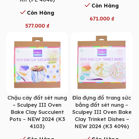
Còn Hàng
Còn Hàng
671.000
₫
577.000
₫
Chậu cây đất sét nung
Đĩa đựng đồ trang sức
– Sculpey III Oven
bằng đất sét nung –
Bake Clay Succulent
Sculpey III Oven Bake
Pots – NEW 2024 (K3
Clay Trinket Dishes –
4103)
NEW 2024 (K3 4096)