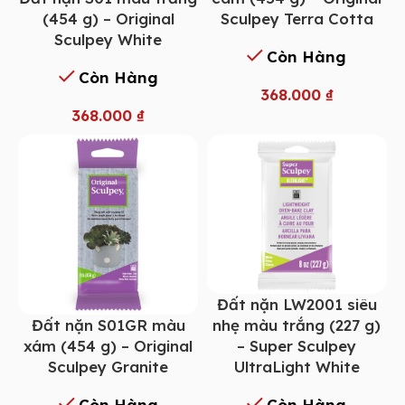
(454 g) – Original
Sculpey Terra Cotta
Sculpey White
Còn Hàng
Còn Hàng
368.000
₫
368.000
₫
Đất nặn LW2001 siêu
Đất nặn S01GR màu
nhẹ màu trắng (227 g)
xám (454 g) – Original
– Super Sculpey
Sculpey Granite
UltraLight White
Còn Hàng
Còn Hàng