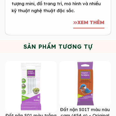
tượng mini, đồ trang trí, mô hình và nhiều
kỹ thuật nghệ thuật đặc sắc.
XEM THÊM
SẢN PHẨM TƯƠNG TỰ
Đất nặn S01T màu nâu
Đất nặn S01 màu trắng
cam (454 g) – Original