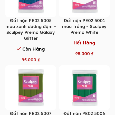
Đất nặn PE02 5005
Đất nặn PE02 5001
màu xanh dương đậm –
màu trắng – Sculpey
Sculpey Premo Galaxy
Premo White
Glitter
Hết Hàng
Còn Hàng
95.000
₫
95.000
₫
Đất nặn PE02 5007
Đất nặn PE02 5006