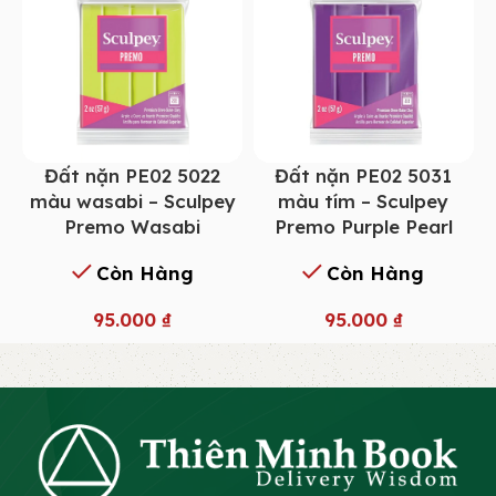
Đất nặn PE02 5022
Đất nặn PE02 5031
màu wasabi – Sculpey
màu tím – Sculpey
Premo Wasabi
Premo Purple Pearl
Còn Hàng
Còn Hàng
95.000
₫
95.000
₫