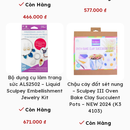
Còn Hàng
577.000
₫
466.000
₫
Bộ dụng cụ làm trang
Chậu cây đất sét nung
sức ALS2502 – Liquid
– Sculpey III Oven
Sculpey Embellishment
Bake Clay Succulent
Jewelry Kit
Pots – NEW 2024 (K3
Còn Hàng
4103)
671.000
₫
Còn Hàng