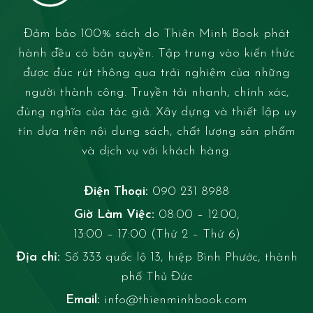
Đảm bảo 100% sách do Thiên Minh Book phát
hành đều có bản quyền. Tập trung vào kiến thức
được đúc rút thông qua trải nghiệm của những
người thành công. Truyền tải nhanh, chính xác,
đúng nghĩa của tác giả. Xây dựng và thiết lập uy
tín dựa trên nội dung sách, chất lượng sản phẩm
và dịch vụ với khách hàng.
Điện Thoại:
090 231 8988
Giờ Làm Việc:
08:00 – 12:00,
13:00 – 17:00 (Thứ 2 – Thứ 6)
Địa chỉ:
Số 333 quốc lộ 13, hiệp Bình Phước, thành
phố Thủ Đức
Email:
info@thienminhbook.com