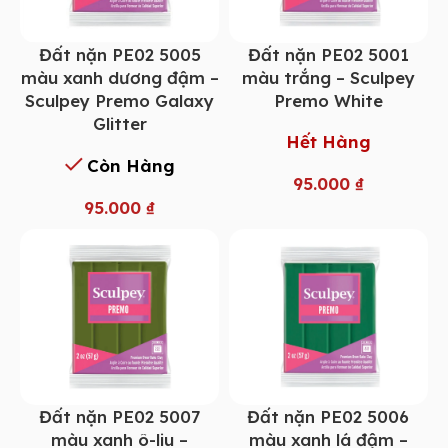
Đất nặn PE02 5005
Đất nặn PE02 5001
màu xanh dương đậm –
màu trắng – Sculpey
Sculpey Premo Galaxy
Premo White
Glitter
Hết Hàng
Còn Hàng
95.000
₫
95.000
₫
Đất nặn PE02 5007
Đất nặn PE02 5006
màu xanh ô-liu –
màu xanh lá đậm –