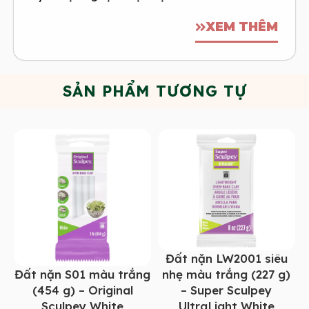
XEM THÊM
SẢN PHẨM TƯƠNG TỰ
Đất nặn LW2001 siêu
Đất nặn S01 màu trắng
nhẹ màu trắng (227 g)
(454 g) – Original
– Super Sculpey
Sculpey White
UltraLight White