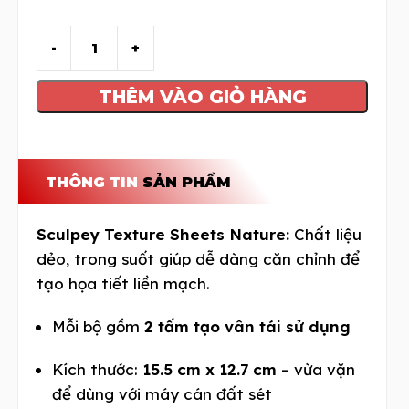
THÊM VÀO GIỎ HÀNG
THÔNG TIN
SẢN PHẨM
Sculpey Texture Sheets Nature:
Chất liệu
dẻo, trong suốt giúp dễ dàng căn chỉnh để
tạo họa tiết liền mạch.
Mỗi bộ gồm
2 tấm tạo vân tái sử dụng
Kích thước:
15.5
cm x
12.7
cm
– vừa vặn
để dùng với máy cán đất sét