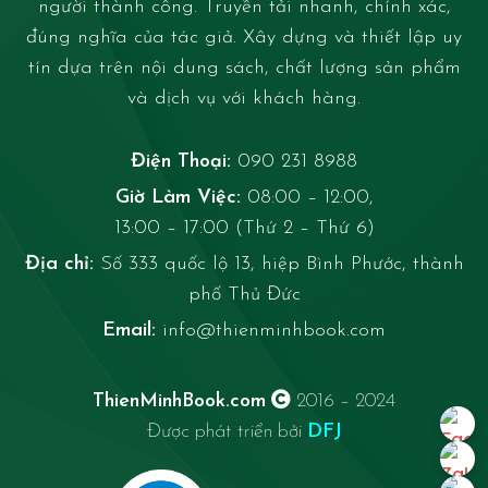
người thành công. Truyền tải nhanh, chính xác,
đúng nghĩa của tác giả. Xây dựng và thiết lập uy
tín dựa trên nội dung sách, chất lượng sản phẩm
và dịch vụ với khách hàng.
Điện Thoại:
090 231 8988
Giờ Làm Việc:
08:00 – 12:00,
13:00 – 17:00 (Thứ 2 – Thứ 6)
Địa chỉ:
Số 333 quốc lộ 13, hiệp Bình Phước, thành
phố Thủ Đức
Email:
info@thienminhbook.com
ThienMinhBook.com
2016 – 2024
Được phát triển bởi
DFJ