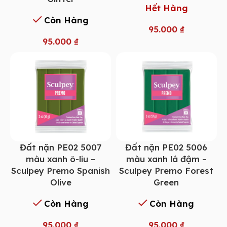
Hết Hàng
Còn Hàng
95.000
₫
95.000
₫
Đất nặn PE02 5007
Đất nặn PE02 5006
màu xanh ô-liu –
màu xanh lá đậm –
Sculpey Premo Spanish
Sculpey Premo Forest
Olive
Green
Còn Hàng
Còn Hàng
95.000
₫
95.000
₫