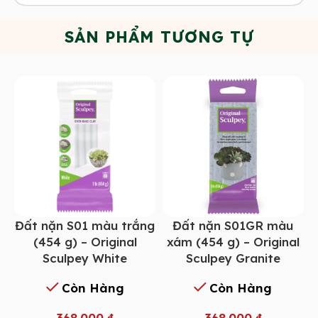
SẢN PHẨM TƯƠNG TỰ
Đất nặn S01 màu trắng
Đất nặn S01GR màu
(454 g) – Original
xám (454 g) – Original
Sculpey White
Sculpey Granite
Còn Hàng
Còn Hàng
368.000
₫
368.000
₫