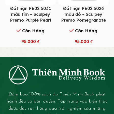
Đất nặn PE02 5031
Đất nặn PE02 5026
màu tím – Sculpey
màu đỏ – Sculpey
Premo Purple Pearl
Premo Pomegranate
Còn Hàng
Còn Hàng
95.000
₫
95.000
₫
Đảm bảo 100% sách do Thiên Minh Book phát
hành đều có bản quyền. Tập trung vào kiến thức
được đúc rút thông qua trải nghiệm của những