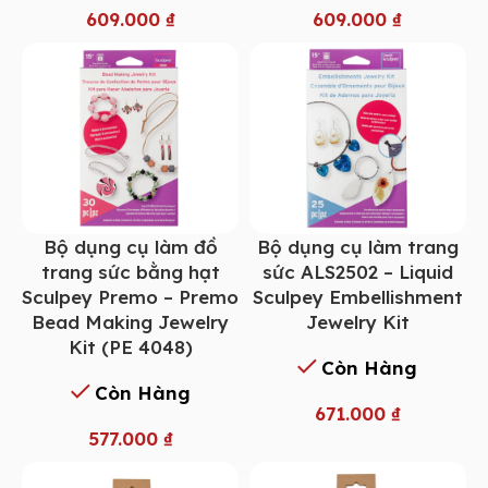
609.000
₫
609.000
₫
Bộ dụng cụ làm đồ
Bộ dụng cụ làm trang
trang sức bằng hạt
sức ALS2502 – Liquid
Sculpey Premo – Premo
Sculpey Embellishment
Bead Making Jewelry
Jewelry Kit
Kit (PE 4048)
Còn Hàng
Còn Hàng
671.000
₫
577.000
₫