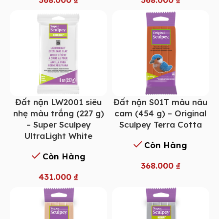
Đất nặn LW2001 siêu
Đất nặn S01T màu nâu
nhẹ màu trắng (227 g)
cam (454 g) – Original
– Super Sculpey
Sculpey Terra Cotta
UltraLight White
Còn Hàng
Còn Hàng
368.000
₫
431.000
₫