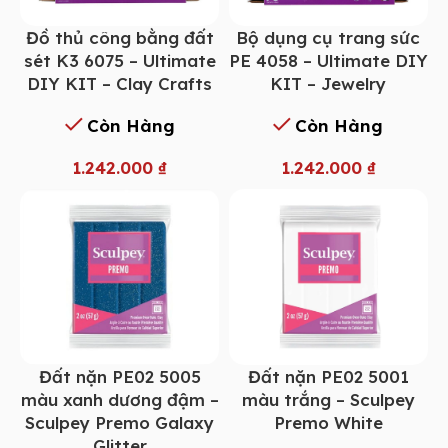
Đồ thủ công bằng đất
Bộ dụng cụ trang sức
sét K3 6075 – Ultimate
PE 4058 – Ultimate DIY
DIY KIT – Clay Crafts
KIT – Jewelry
Còn Hàng
Còn Hàng
1.242.000
₫
1.242.000
₫
Đất nặn PE02 5005
Đất nặn PE02 5001
màu xanh dương đậm –
màu trắng – Sculpey
Sculpey Premo Galaxy
Premo White
Glitter