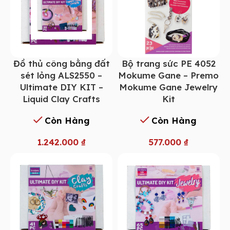
Đồ thủ công bằng đất
Bộ trang sức PE 4052
sét lỏng ALS2550 –
Mokume Gane – Premo
Ultimate DIY KIT –
Mokume Gane Jewelry
Liquid Clay Crafts
Kit
Còn Hàng
Còn Hàng
1.242.000
₫
577.000
₫