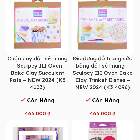
Chậu cây đất sét nung
Đĩa đựng đồ trang sức
– Sculpey III Oven
bằng đất sét nung –
Bake Clay Succulent
Sculpey III Oven Bake
Pots – NEW 2024 (K3
Clay Trinket Dishes –
4103)
NEW 2024 (K3 4096)
Còn Hàng
Còn Hàng
466.000
₫
466.000
₫