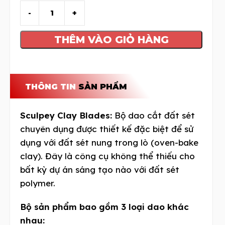
THÊM VÀO GIỎ HÀNG
THÔNG TIN
SẢN PHẨM
Sculpey Clay Blades:
Bộ dao cắt đất sét
chuyên dụng được thiết kế đặc biệt để sử
dụng với đất sét nung trong lò (oven-bake
clay). Đây là công cụ không thể thiếu cho
bất kỳ dự án sáng tạo nào với đất sét
polymer.
Bộ sản phẩm bao gồm 3 loại dao khác
nhau: