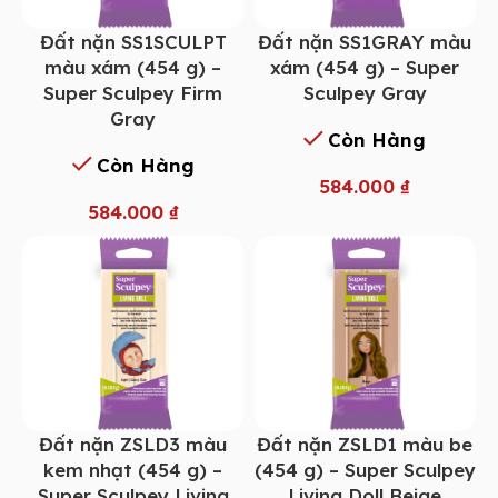
Đất nặn SS1SCULPT
Đất nặn SS1GRAY màu
màu xám (454 g) –
xám (454 g) – Super
Super Sculpey Firm
Sculpey Gray
Gray
Còn Hàng
Còn Hàng
584.000
₫
584.000
₫
Đất nặn ZSLD3 màu
Đất nặn ZSLD1 màu be
kem nhạt (454 g) –
(454 g) – Super Sculpey
Super Sculpey Living
Living Doll Beige