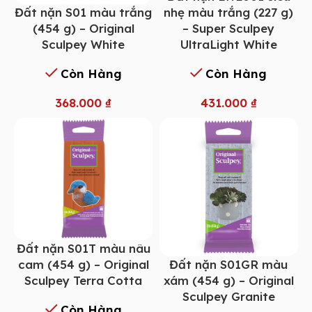
Đất nặn S01 màu trắng
nhẹ màu trắng (227 g)
(454 g) – Original
– Super Sculpey
Sculpey White
UltraLight White
Còn Hàng
Còn Hàng
368.000
₫
431.000
₫
Đất nặn S01T màu nâu
Đất nặn S01GR màu
cam (454 g) – Original
xám (454 g) – Original
Sculpey Terra Cotta
Sculpey Granite
Còn Hàng