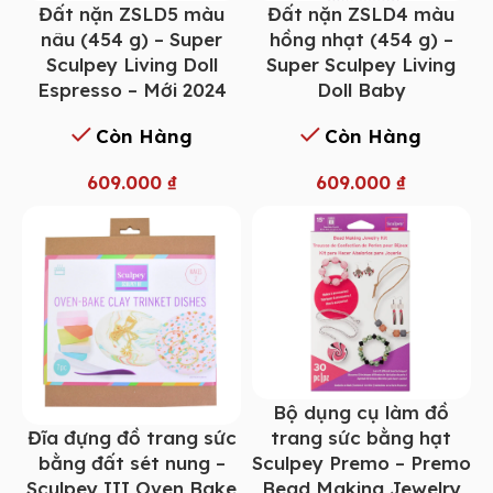
Đất nặn ZSLD5 màu
Đất nặn ZSLD4 màu
nâu (454 g) – Super
hồng nhạt (454 g) –
Sculpey Living Doll
Super Sculpey Living
Espresso – Mới 2024
Doll Baby
Còn Hàng
Còn Hàng
609.000
₫
609.000
₫
Bộ dụng cụ làm đồ
Đĩa đựng đồ trang sức
trang sức bằng hạt
bằng đất sét nung –
Sculpey Premo – Premo
Sculpey III Oven Bake
Bead Making Jewelry