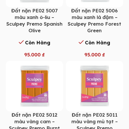
Đất nặn PE02 5007
Đất nặn PE02 5006
màu xanh ô-liu –
màu xanh lá đậm –
Sculpey Premo Spanish
Sculpey Premo Forest
Olive
Green
Còn Hàng
Còn Hàng
95.000
₫
95.000
₫
Đất nặn PE02 5012
Đất nặn PE02 5011
màu vàng cam –
màu vàng mù tạt –
Sculpey Premo Burnt
Sculpey Premo