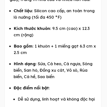
Chất liệu
: Silicon cao cấp, an toàn trong
lò nướng (tối đa 450 °F)
Kích thước khuôn
: 9.5 cm (cao) x 12.3
cm (rộng)
Bao gồm
: 1 khuôn + 1 miếng gạt
6.3
cm x
2.5
cm
Hình dạng
: Sứa, Cá heo, Cá ngựa, Sóng
biển, San hô, Đồng xu cát, Vỏ sò, Rùa
biển, Cá hề, Sao biển
Đặc điểm nổi bật
:
Dễ sử dụng, linh hoạt và không độc hại