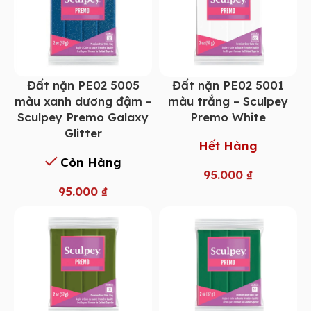
Đất nặn PE02 5005
Đất nặn PE02 5001
màu xanh dương đậm –
màu trắng – Sculpey
Sculpey Premo Galaxy
Premo White
Glitter
Hết Hàng
Còn Hàng
95.000
₫
95.000
₫