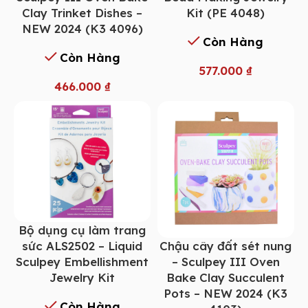
Clay Trinket Dishes –
Kit (PE 4048)
NEW 2024 (K3 4096)
Còn Hàng
Còn Hàng
577.000
₫
466.000
₫
Bộ dụng cụ làm trang
Chậu cây đất sét nung
sức ALS2502 – Liquid
– Sculpey III Oven
Sculpey Embellishment
Bake Clay Succulent
Jewelry Kit
Pots – NEW 2024 (K3
Còn Hàng