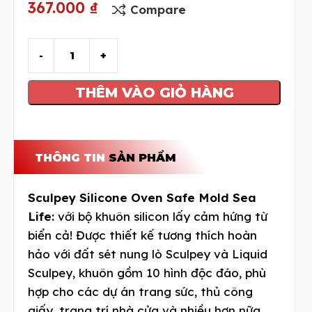
367.000
₫
Compare
THÊM VÀO GIỎ HÀNG
THÔNG TIN
SẢN PHẨM
Sculpey Silicone Oven Safe Mold Sea
Life:
với bộ khuôn silicon lấy cảm hứng từ
biển cả! Được thiết kế tương thích hoàn
hảo với đất sét nung lò Sculpey và Liquid
Sculpey, khuôn gồm 10 hình độc đáo, phù
hợp cho các dự án trang sức, thủ công
giấy, trang trí nhà cửa và nhiều hơn nữa.