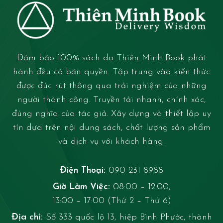
Đảm bảo 100% sách do Thiên Minh Book phát
hành đều có bản quyền. Tập trung vào kiến thức
được đúc rút thông qua trải nghiệm của những
người thành công. Truyền tải nhanh, chính xác,
đúng nghĩa của tác giả. Xây dựng và thiết lập uy
tín dựa trên nội dung sách, chất lượng sản phẩm
và dịch vụ với khách hàng.
Điện Thoại:
090 231 8988
Giờ Làm Việc:
08:00 – 12:00,
13:00 – 17:00 (Thứ 2 – Thứ 6)
Địa chỉ:
Số 333 quốc lộ 13, hiệp Bình Phước, thành