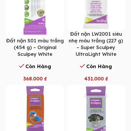
Đất nặn LW2001 siêu
Đất nặn S01 màu trắng
nhẹ màu trắng (227 g)
(454 g) – Original
– Super Sculpey
Sculpey White
UltraLight White
Còn Hàng
Còn Hàng
368.000
₫
431.000
₫