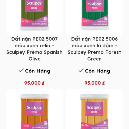
Đất nặn PE02 5007
Đất nặn PE02 5006
màu xanh ô-liu –
màu xanh lá đậm –
Sculpey Premo Spanish
Sculpey Premo Forest
Olive
Green
Còn Hàng
Còn Hàng
95.000
₫
95.000
₫