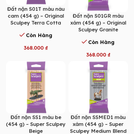
Đất nặn S01T màu nâu
Đất nặn S01GR màu
cam (454 g) – Original
xám (454 g) – Original
Sculpey Terra Cotta
Sculpey Granite
Còn Hàng
Còn Hàng
368.000
₫
368.000
₫
Đất nặn SS1 màu be
Đất nặn SSMED1 màu
(454 g) – Super Sculpey
xám (454 g) – Super
Beige
Sculpey Medium Blend