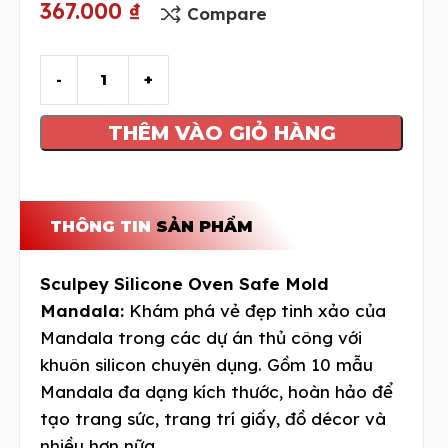
367.000
₫
Compare
THÊM VÀO GIỎ HÀNG
THÔNG TIN
SẢN PHẨM
Sculpey Silicone Oven Safe Mold
Mandala:
Khám phá vẻ đẹp tinh xảo của
Mandala trong các dự án thủ công với
khuôn silicon chuyên dụng. Gồm 10 mẫu
Mandala đa dạng kích thước, hoàn hảo để
tạo trang sức, trang trí giấy, đồ décor và
nhiều hơn nữa.