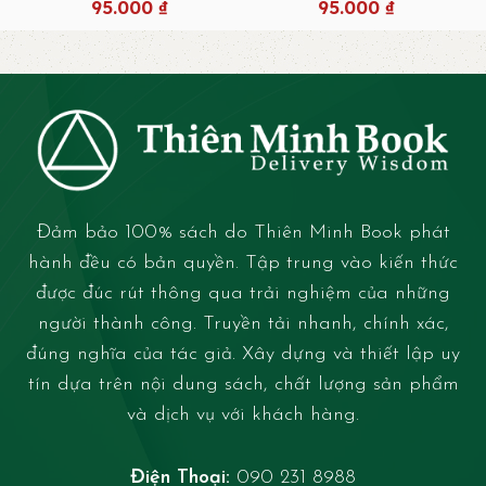
95.000
₫
95.000
₫
Đảm bảo 100% sách do Thiên Minh Book phát
hành đều có bản quyền. Tập trung vào kiến thức
được đúc rút thông qua trải nghiệm của những
người thành công. Truyền tải nhanh, chính xác,
đúng nghĩa của tác giả. Xây dựng và thiết lập uy
tín dựa trên nội dung sách, chất lượng sản phẩm
và dịch vụ với khách hàng.
Điện Thoại:
090 231 8988