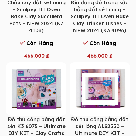
Chậu cây đất sét nung
Đĩa đựng đồ trang sức
– Sculpey III Oven
bằng đất sét nung –
Bake Clay Succulent
Sculpey III Oven Bake
Pots – NEW 2024 (K3
Clay Trinket Dishes –
4103)
NEW 2024 (K3 4096)
Còn Hàng
Còn Hàng
466.000
₫
466.000
₫
Đồ thủ công bằng đất
Đồ thủ công bằng đất
sét K3 6075 – Ultimate
sét lỏng ALS2550 –
DIY KIT – Clay Crafts
Ultimate DIY KIT –