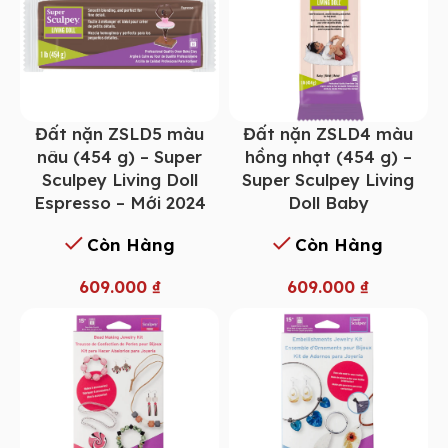
Đất nặn ZSLD5 màu
Đất nặn ZSLD4 màu
nâu (454 g) – Super
hồng nhạt (454 g) –
Sculpey Living Doll
Super Sculpey Living
Espresso – Mới 2024
Doll Baby
Còn Hàng
Còn Hàng
609.000
₫
609.000
₫