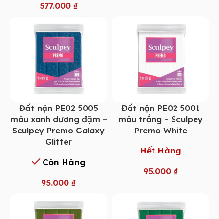
577.000
₫
Đất nặn PE02 5005
Đất nặn PE02 5001
màu xanh dương đậm –
màu trắng – Sculpey
Sculpey Premo Galaxy
Premo White
Glitter
Hết Hàng
Còn Hàng
95.000
₫
95.000
₫