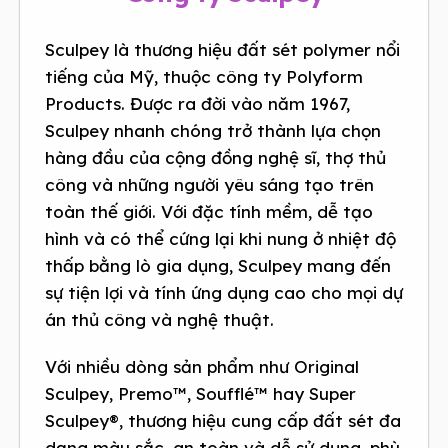
Sculpey là thương hiệu đất sét polymer nổi
tiếng của Mỹ, thuộc công ty Polyform
Products. Được ra đời vào năm 1967,
Sculpey nhanh chóng trở thành lựa chọn
hàng đầu của cộng đồng nghệ sĩ, thợ thủ
công và những người yêu sáng tạo trên
toàn thế giới. Với đặc tính mềm, dễ tạo
hình và có thể cứng lại khi nung ở nhiệt độ
thấp bằng lò gia dụng, Sculpey mang đến
sự tiện lợi và tính ứng dụng cao cho mọi dự
án thủ công và nghệ thuật.
Với nhiều dòng sản phẩm như Original
Sculpey, Premo™, Soufflé™ hay Super
Sculpey®, thương hiệu cung cấp đất sét đa
dạng màu sắc, an toàn và dễ sử dụng, phù