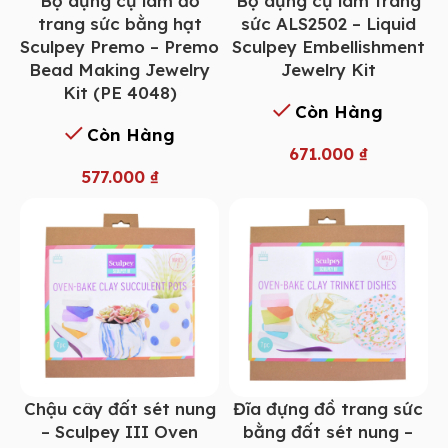
Bộ dụng cụ làm đồ
Bộ dụng cụ làm trang
trang sức bằng hạt
sức ALS2502 – Liquid
Sculpey Premo – Premo
Sculpey Embellishment
Bead Making Jewelry
Jewelry Kit
Kit (PE 4048)
Còn Hàng
Còn Hàng
671.000
₫
577.000
₫
Chậu cây đất sét nung
Đĩa đựng đồ trang sức
– Sculpey III Oven
bằng đất sét nung –