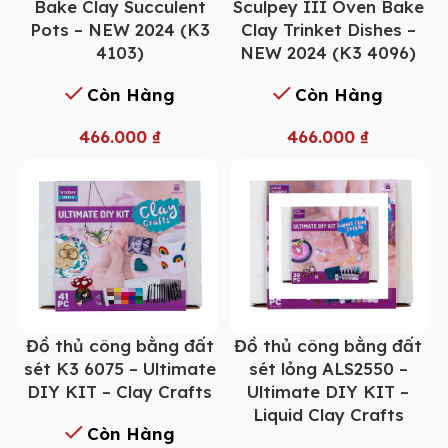
Bake Clay Succulent
Sculpey III Oven Bake
Pots – NEW 2024 (K3
Clay Trinket Dishes –
4103)
NEW 2024 (K3 4096)
Còn Hàng
Còn Hàng
466.000
₫
466.000
₫
Đồ thủ công bằng đất
Đồ thủ công bằng đất
sét K3 6075 – Ultimate
sét lỏng ALS2550 –
DIY KIT – Clay Crafts
Ultimate DIY KIT –
Liquid Clay Crafts
Còn Hàng