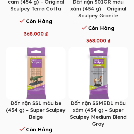
Đất nặn S01GR màu
cam (454 g) – Original
xám (454 g) – Original
Sculpey Terra Cotta
Sculpey Granite
Còn Hàng
Còn Hàng
368.000
₫
368.000
₫
Đất nặn SS1 màu be
Đất nặn SSMED1 màu
(454 g) – Super Sculpey
xám (454 g) – Super
Beige
Sculpey Medium Blend
Gray
Còn Hàng