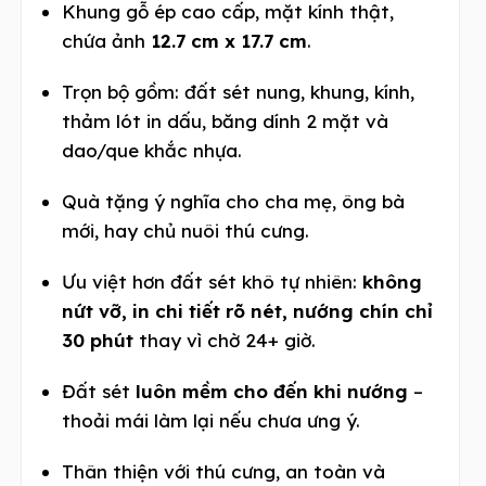
Khung gỗ ép cao cấp, mặt kính thật,
chứa ảnh
12.7 cm x 17.7 cm
.
Trọn bộ gồm: đất sét nung, khung, kính,
thảm lót in dấu, băng dính 2 mặt và
dao/que khắc nhựa.
Quà tặng ý nghĩa cho cha mẹ, ông bà
mới, hay chủ nuôi thú cưng.
Ưu việt hơn đất sét khô tự nhiên:
không
nứt vỡ, in chi tiết rõ nét, nướng chín chỉ
30 phút
thay vì chờ 24+ giờ.
Đất sét
luôn mềm cho đến khi nướng
–
thoải mái làm lại nếu chưa ưng ý.
Thân thiện với thú cưng, an toàn và