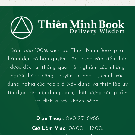
Đảm bảo 100% sách do Thiên Minh Book phát
hành đều có bản quyền. Tập trung vào kiến thức
được đúc rút thông qua trải nghiệm của những
người thành công. Truyền tải nhanh, chính xác,
đúng nghĩa của tác giả. Xây dựng và thiết lập uy
tín dựa trên nội dung sách, chất lượng sản phẩm
và dịch vụ với khách hàng.
Điện Thoại:
090 231 8988
Giờ Làm Việc:
08:00 – 12:00,