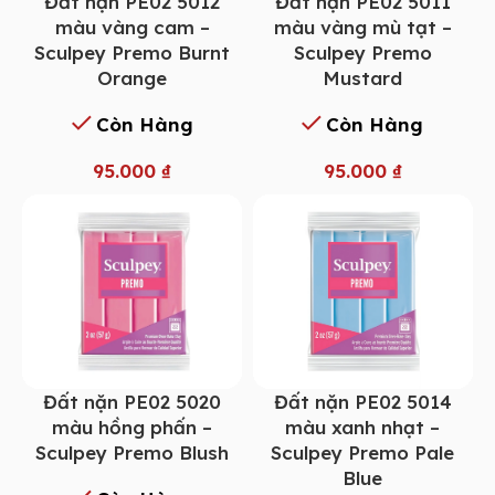
Đất nặn PE02 5012
Đất nặn PE02 5011
màu vàng cam –
màu vàng mù tạt –
Sculpey Premo Burnt
Sculpey Premo
Orange
Mustard
Còn Hàng
Còn Hàng
95.000
₫
95.000
₫
Đất nặn PE02 5014
Đất nặn PE02 5020
màu xanh nhạt –
màu hồng phấn –
Sculpey Premo Pale
Sculpey Premo Blush
Blue