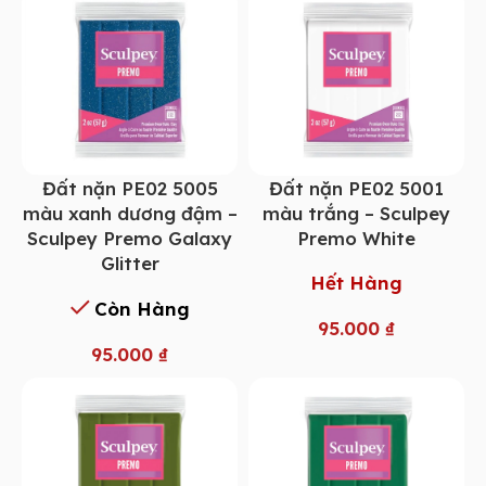
Đất nặn PE02 5005
Đất nặn PE02 5001
màu xanh dương đậm –
màu trắng – Sculpey
Sculpey Premo Galaxy
Premo White
Glitter
Hết Hàng
Còn Hàng
95.000
₫
95.000
₫