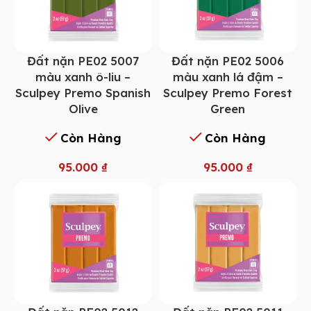
Đất nặn PE02 5007
Đất nặn PE02 5006
màu xanh ô-liu –
màu xanh lá đậm –
Sculpey Premo Spanish
Sculpey Premo Forest
Olive
Green
Còn Hàng
Còn Hàng
95.000
₫
95.000
₫