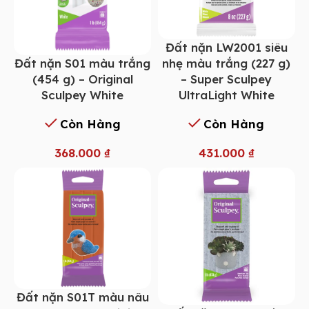
Đất nặn LW2001 siêu
Đất nặn S01 màu trắng
nhẹ màu trắng (227 g)
(454 g) – Original
– Super Sculpey
Sculpey White
UltraLight White
Còn Hàng
Còn Hàng
368.000
₫
431.000
₫
Đất nặn S01T màu nâu