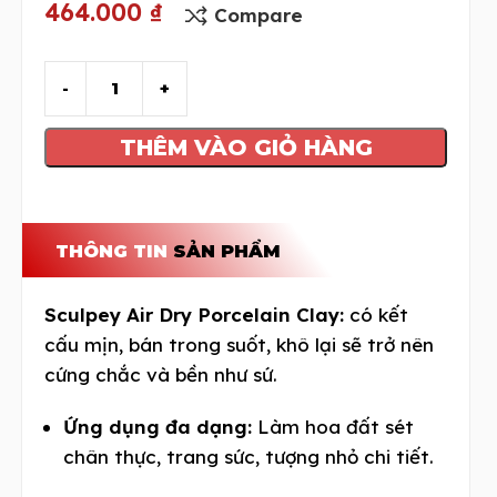
464.000
₫
Compare
THÊM VÀO GIỎ HÀNG
THÔNG TIN
SẢN PHẨM
Sculpey Air Dry Porcelain Clay:
có kết
cấu mịn, bán trong suốt, khô lại sẽ trở nên
cứng chắc và bền như sứ.
Ứng dụng đa dạng:
Làm hoa đất sét
chân thực, trang sức, tượng nhỏ chi tiết.