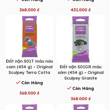
368.000
₫
431.000
₫
Đất nặn S01T màu nâu
Đất nặn S01GR màu
cam (454 g) – Original
xám (454 g) – Original
Sculpey Terra Cotta
Sculpey Granite
Còn Hàng
Còn Hàng
368.000
₫
368.000
₫