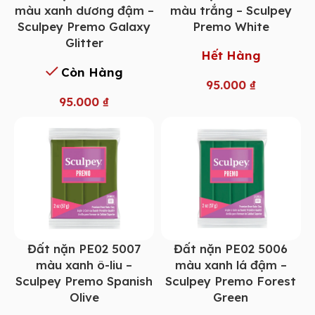
màu xanh dương đậm –
màu trắng – Sculpey
Sculpey Premo Galaxy
Premo White
Glitter
Hết Hàng
Còn Hàng
95.000
₫
95.000
₫
Đất nặn PE02 5007
Đất nặn PE02 5006
màu xanh ô-liu –
màu xanh lá đậm –
Sculpey Premo Spanish
Sculpey Premo Forest
Olive
Green