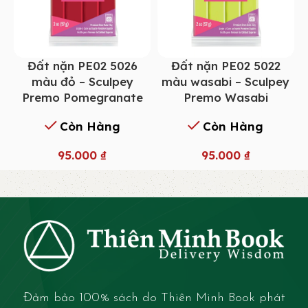
Đất nặn PE02 5022
Đất nặn PE02 5026
màu wasabi – Sculpey
màu đỏ – Sculpey
Premo Wasabi
Premo Pomegranate
Còn Hàng
Còn Hàng
95.000
₫
95.000
₫
Đảm bảo 100% sách do Thiên Minh Book phát