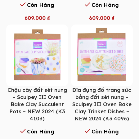
Còn Hàng
Còn Hàng
609.000
₫
609.000
₫
Chậu cây đất sét nung
Đĩa đựng đồ trang sức
– Sculpey III Oven
bằng đất sét nung –
Bake Clay Succulent
Sculpey III Oven Bake
Pots – NEW 2024 (K3
Clay Trinket Dishes –
4103)
NEW 2024 (K3 4096)
Còn Hàng
Còn Hàng