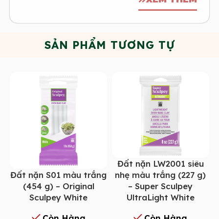
SẢN PHẨM TƯƠNG TỰ
Đất nặn LW2001 siêu
Đất nặn S01 màu trắng
nhẹ màu trắng (227 g)
(454 g) – Original
– Super Sculpey
Sculpey White
UltraLight White
Còn Hàng
Còn Hàng