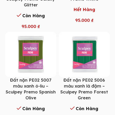
Glitter
Hết Hàng
Còn Hàng
95.000
₫
95.000
₫
Đất nặn PE02 5007
Đất nặn PE02 5006
màu xanh ô-liu –
màu xanh lá đậm –
Sculpey Premo Spanish
Sculpey Premo Forest
Olive
Green
Còn Hàng
Còn Hàng