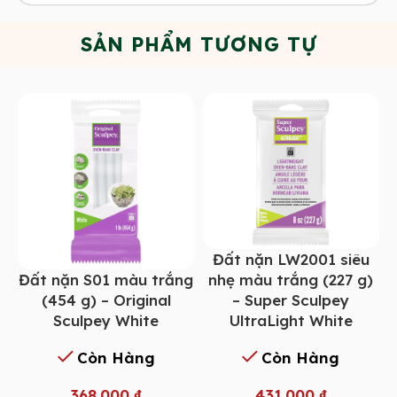
SẢN PHẨM TƯƠNG TỰ
Đất nặn LW2001 siêu
Đất nặn S01 màu trắng
nhẹ màu trắng (227 g)
(454 g) – Original
– Super Sculpey
Sculpey White
UltraLight White
Còn Hàng
Còn Hàng
368.000
₫
431.000
₫