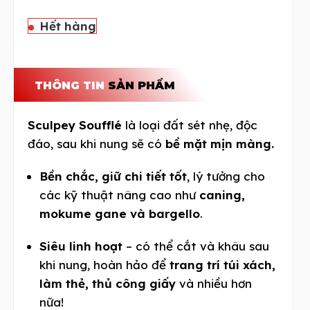
Hết hàng
THÔNG TIN
SẢN PHẨM
Sculpey Soufflé
là loại đất sét nhẹ, độc
đáo, sau khi nung sẽ có
bề mặt mịn màng.
Bền chắc, giữ chi tiết tốt
, lý tưởng cho
các kỹ thuật nâng cao như
caning,
mokume gane và bargello
.
Siêu linh hoạt
– có thể cắt và khâu sau
khi nung, hoàn hảo để
trang trí túi xách,
làm thẻ, thủ công giấy
và nhiều hơn
nữa!