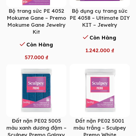
Bộ trang sức PE 4052
Bộ dụng cụ trang sức
Mokume Gane – Premo
PE 4058 – Ultimate DIY
Mokume Gane Jewelry
KIT – Jewelry
Kit
Còn Hàng
Còn Hàng
1.242.000
₫
577.000
₫
Đất nặn PE02 5005
Đất nặn PE02 5001
màu xanh dương đậm –
màu trắng – Sculpey
Sculpey Premo Galaxy
Premo White