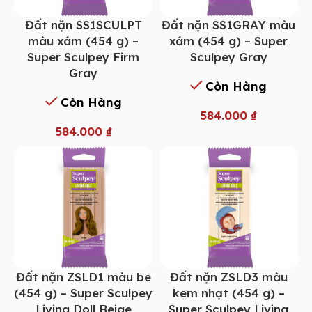
Đất nặn SS1SCULPT
Đất nặn SS1GRAY màu
màu xám (454 g) –
xám (454 g) – Super
Super Sculpey Firm
Sculpey Gray
Gray
Còn Hàng
Còn Hàng
584.000
₫
584.000
₫
Đất nặn ZSLD1 màu be
Đất nặn ZSLD3 màu
(454 g) – Super Sculpey
kem nhạt (454 g) –
Living Doll Beige
Super Sculpey Living