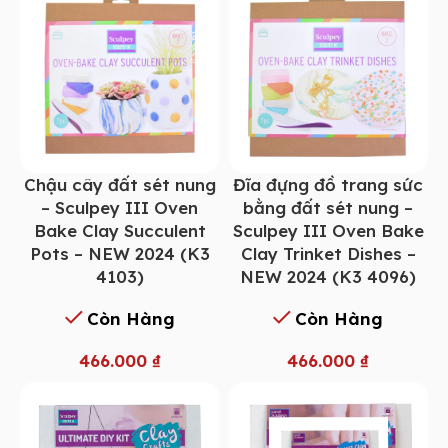
Chậu cây đất sét nung
Đĩa đựng đồ trang sức
– Sculpey III Oven
bằng đất sét nung –
Bake Clay Succulent
Sculpey III Oven Bake
Pots – NEW 2024 (K3
Clay Trinket Dishes –
4103)
NEW 2024 (K3 4096)
Còn Hàng
Còn Hàng
466.000
₫
466.000
₫