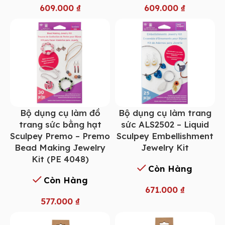
609.000
₫
609.000
₫
Bộ dụng cụ làm đồ
Bộ dụng cụ làm trang
trang sức bằng hạt
sức ALS2502 – Liquid
Sculpey Premo – Premo
Sculpey Embellishment
Bead Making Jewelry
Jewelry Kit
Kit (PE 4048)
Còn Hàng
Còn Hàng
671.000
₫
577.000
₫