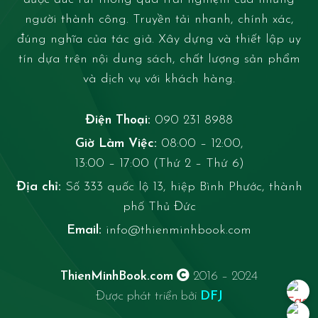
người thành công. Truyền tải nhanh, chính xác,
đúng nghĩa của tác giả. Xây dựng và thiết lập uy
tín dựa trên nội dung sách, chất lượng sản phẩm
và dịch vụ với khách hàng.
Điện Thoại:
090 231 8988
Giờ Làm Việc:
08:00 – 12:00,
13:00 – 17:00 (Thứ 2 – Thứ 6)
Địa chỉ:
Số 333 quốc lộ 13, hiệp Bình Phước, thành
phố Thủ Đức
Email:
info@thienminhbook.com
ThienMinhBook.com
2016 – 2024
Được phát triển bởi
DFJ