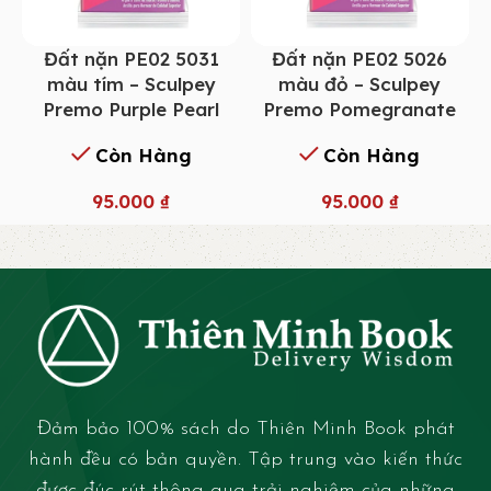
Đất nặn PE02 5031
Đất nặn PE02 5026
màu tím – Sculpey
màu đỏ – Sculpey
Premo Purple Pearl
Premo Pomegranate
Còn Hàng
Còn Hàng
95.000
₫
95.000
₫
Đảm bảo 100% sách do Thiên Minh Book phát
hành đều có bản quyền. Tập trung vào kiến thức
được đúc rút thông qua trải nghiệm của những