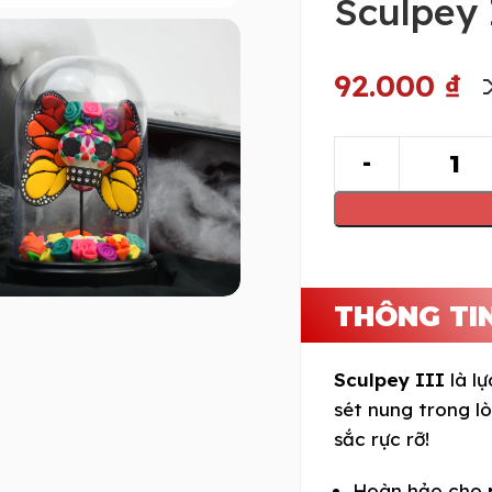
Sculpey 
92.000
₫
THÔNG TI
Sculpey III
là lự
sét nung trong l
sắc rực rỡ!
Hoàn hảo cho