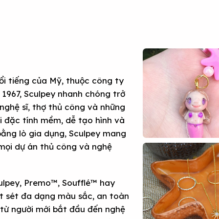
ổi tiếng của Mỹ, thuộc công ty
 1967, Sculpey nhanh chóng trở
nghệ sĩ, thợ thủ công và những
ới đặc tính mềm, dễ tạo hình và
 bằng lò gia dụng, Sculpey mang
 mọi dự án thủ công và nghệ
ulpey, Premo™, Soufflé™ hay
ất sét đa dạng màu sắc, an toàn
 từ người mới bắt đầu đến nghệ