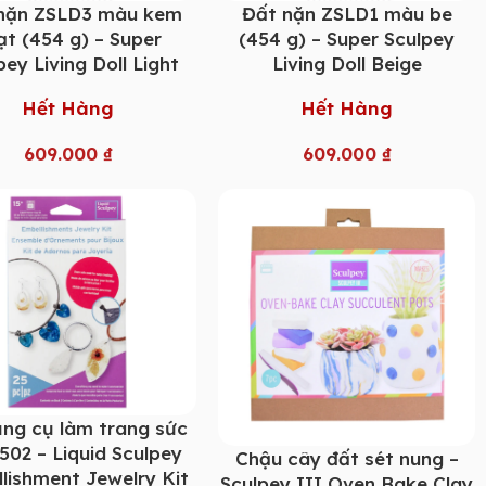
nặn ZSLD3 màu kem
Đất nặn ZSLD1 màu be
ạt (454 g) – Super
(454 g) – Super Sculpey
pey Living Doll Light
Living Doll Beige
Hết Hàng
Hết Hàng
609.000
₫
609.000
₫
ng cụ làm trang sức
502 – Liquid Sculpey
Chậu cây đất sét nung –
lishment Jewelry Kit
Sculpey III Oven Bake Clay