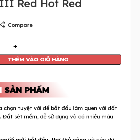
III Red Hot Red
Compare
THÊM VÀO GIỎ HÀNG
N
SẢN PHẨM
a chọn tuyệt vời để bắt đầu làm quen với đất
ò. Đất sét mềm, dễ sử dụng và có nhiều màu
người mới bắt đầu, thợ thủ công
và các dự