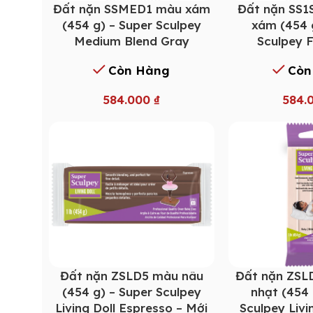
Đất nặn SSMED1 màu xám
Đất nặn SS
(454 g) – Super Sculpey
xám (454 
Medium Blend Gray
Sculpey 
Còn Hàng
Còn
584.000
₫
584.
Đất nặn ZSLD5 màu nâu
Đất nặn ZSL
(454 g) – Super Sculpey
nhạt (454 
Living Doll Espresso – Mới
Sculpey Livi