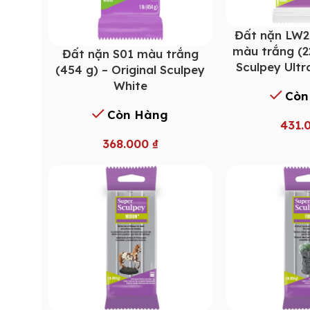
Đất nặn LW2
màu trắng (2
Đất nặn S01 màu trắng
Sculpey Ultr
(454 g) – Original Sculpey
White
Còn
Còn Hàng
431.
368.000
₫