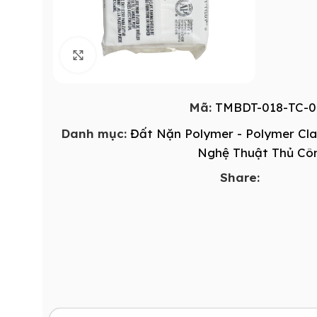
Click to enlarge
Mã:
TMBDT-018-TC-0
Danh mục:
Đất Nặn Polymer - Polymer Cl
Nghệ Thuật Thủ Cô
Share: