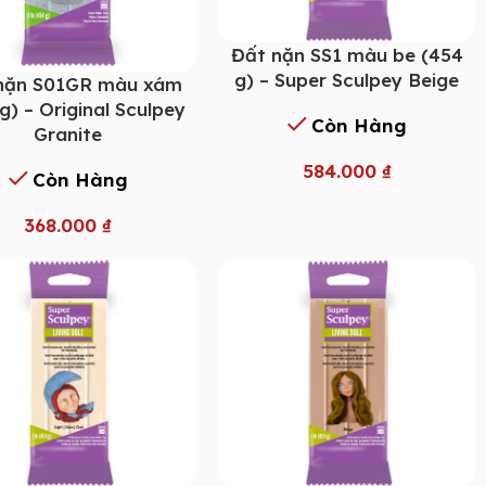
Đất nặn SS1 màu be (454
g) – Super Sculpey Beige
nặn S01GR màu xám
g) – Original Sculpey
Còn Hàng
Granite
584.000
₫
Còn Hàng
368.000
₫