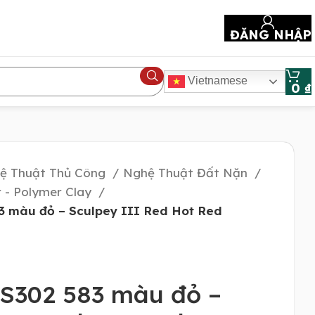
ĐĂNG NHẬP
Vietnamese
0
₫
ệ Thuật Thủ Công
Nghệ Thuật Đất Nặn
 - Polymer Clay
3 màu đỏ – Sculpey III Red Hot Red
 S302 583 màu đỏ –