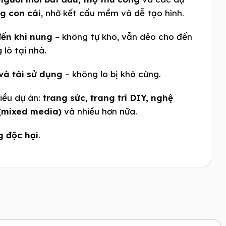
g con cái
, nhờ kết cấu mềm và dễ tạo hình.
ến khi nung
– không tự khô, vẫn dẻo cho đến
 lò tại nhà.
 và tái sử dụng
– không lo bị khô cứng.
iều dự án:
trang sức, trang trí DIY, nghệ
 (mixed media)
và nhiều hơn nữa.
g độc hại
.