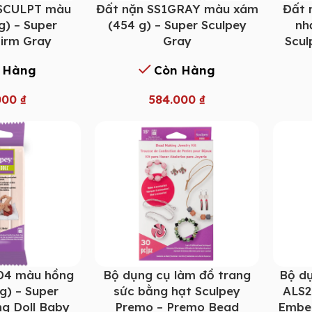
1SCULPT màu
Đất nặn SS1GRAY màu xám
Đất 
g) – Super
(454 g) – Super Sculpey
nh
Firm Gray
Gray
Scul
 Hàng
Còn Hàng
000
₫
584.000
₫
D4 màu hồng
Bộ dụng cụ làm đồ trang
Bộ dụ
g) – Super
sức bằng hạt Sculpey
ALS2
ng Doll Baby
Premo – Premo Bead
Embel