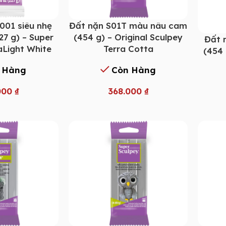
001 siêu nhẹ
Đất nặn S01T màu nâu cam
27 g) – Super
(454 g) – Original Sculpey
Đất 
aLight White
Terra Cotta
(454 
 Hàng
Còn Hàng
000
₫
368.000
₫