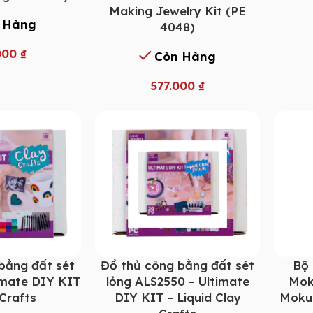
Making Jewelry Kit (PE
 Hàng
4048)
000
₫
Còn Hàng
577.000
₫
bằng đất sét
Đồ thủ công bằng đất sét
Bộ 
imate DIY KIT
lỏng ALS2550 – Ultimate
Mok
 Crafts
DIY KIT – Liquid Clay
Moku