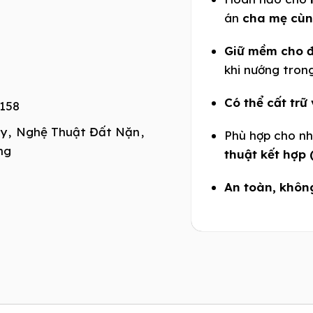
án
cha mẹ cùn
Giữ mềm cho đ
khi nướng trong
Có thể cất trữ
158
ay
,
Nghệ Thuật Đất Nặn
,
Phù hợp cho nh
ng
thuật kết hợp
An toàn, khôn