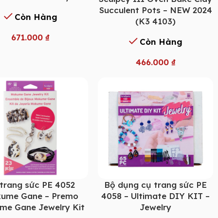
Succulent Pots – NEW 2024
Còn Hàng
(K3 4103)
671.000
₫
Còn Hàng
466.000
₫
trang sức PE 4052
Bộ dụng cụ trang sức PE
ume Gane – Premo
4058 – Ultimate DIY KIT –
me Gane Jewelry Kit
Jewelry