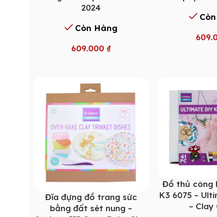
2024
Còn
Còn Hàng
609.
609.000
₫
Đồ thủ công 
K3 6075 – Ult
Đĩa đựng đồ trang sức
– Clay
bằng đất sét nung –