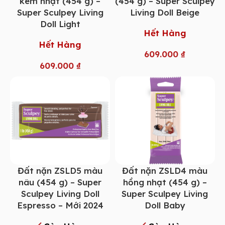
kem nhạt (454 g) –
(454 g) – Super Sculpey
Super Sculpey Living
Living Doll Beige
Doll Light
Hết Hàng
Hết Hàng
609.000
₫
609.000
₫
Đất nặn ZSLD5 màu
Đất nặn ZSLD4 màu
nâu (454 g) – Super
hồng nhạt (454 g) –
Sculpey Living Doll
Super Sculpey Living
Espresso – Mới 2024
Doll Baby