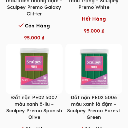
màu xanh dương đậm –
màu trắng – Sculpey
Sculpey Premo Galaxy
Premo White
Glitter
Hết Hàng
Còn Hàng
95.000
₫
95.000
₫
Đất nặn PE02 5007
Đất nặn PE02 5006
màu xanh ô-liu –
màu xanh lá đậm –
Sculpey Premo Spanish
Sculpey Premo Forest
Olive
Green