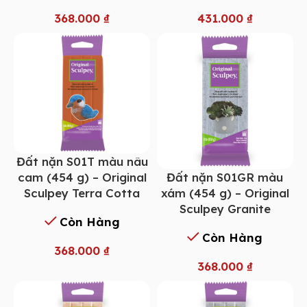
368.000
₫
431.000
₫
Đất nặn S01T màu nâu
Đất nặn S01GR màu
cam (454 g) – Original
xám (454 g) – Original
Sculpey Terra Cotta
Sculpey Granite
Còn Hàng
Còn Hàng
368.000
₫
368.000
₫