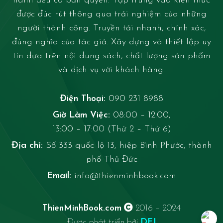
hành đều có bản quyền. Tập trung vào kiến thức
được đúc rút thông qua trải nghiệm của những
người thành công. Truyền tải nhanh, chính xác,
đúng nghĩa của tác giả. Xây dựng và thiết lập uy
tín dựa trên nội dung sách, chất lượng sản phẩm
và dịch vụ với khách hàng.
Điện Thoại:
090 231 8988
Giờ Làm Việc:
08:00 – 12:00,
13:00 – 17:00 (Thứ 2 – Thứ 6)
Địa chỉ:
Số 333 quốc lộ 13, hiệp Bình Phước, thành
phố Thủ Đức
Email:
info@thienminhbook.com
ThienMinhBook.com
2016 – 2024
Được phát triển bởi
DFJ