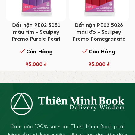
Đất nặn PE02 5031
Đất nặn PE02 5026
màu tím – Sculpey
màu đỏ – Sculpey
Premo Purple Pearl
Premo Pomegranate
Còn Hàng
Còn Hàng
95.000
₫
95.000
₫
Đảm bảo 100% sách do Thiên Minh Book phát