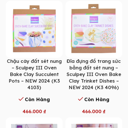
Chậu cây đất sét nung
Đĩa đựng đồ trang sức
– Sculpey III Oven
bằng đất sét nung –
Bake Clay Succulent
Sculpey III Oven Bake
Pots – NEW 2024 (K3
Clay Trinket Dishes –
4103)
NEW 2024 (K3 4096)
Còn Hàng
Còn Hàng
466.000
₫
466.000
₫