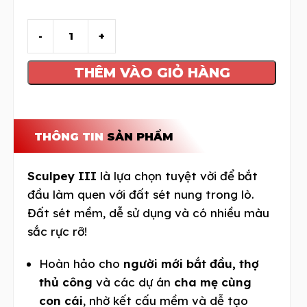
THÊM VÀO GIỎ HÀNG
THÔNG TIN
SẢN PHẨM
Sculpey III
là lựa chọn tuyệt vời để bắt
đầu làm quen với đất sét nung trong lò.
Đất sét mềm, dễ sử dụng và có nhiều màu
sắc rực rỡ!
Hoàn hảo cho
người mới bắt đầu, thợ
thủ công
và các dự án
cha mẹ cùng
con cái
, nhờ kết cấu mềm và dễ tạo