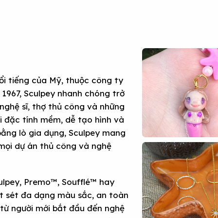
ổi tiếng của Mỹ, thuộc công ty
 1967, Sculpey nhanh chóng trở
nghệ sĩ, thợ thủ công và những
ới đặc tính mềm, dễ tạo hình và
 bằng lò gia dụng, Sculpey mang
 mọi dự án thủ công và nghệ
ulpey, Premo™, Soufflé™ hay
ất sét đa dạng màu sắc, an toàn
 từ người mới bắt đầu đến nghệ