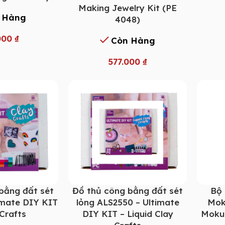
Making Jewelry Kit (PE
 Hàng
4048)
000
₫
Còn Hàng
577.000
₫
bằng đất sét
Đồ thủ công bằng đất sét
Bộ 
imate DIY KIT
lỏng ALS2550 – Ultimate
Mok
 Crafts
DIY KIT – Liquid Clay
Moku