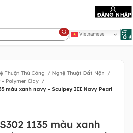
ĐĂNG NHẬP
Vietnamese
0
₫
ệ Thuật Thủ Công
Nghệ Thuật Đất Nặn
 - Polymer Clay
35 màu xanh navy – Sculpey III Navy Pearl
 S302 1135 màu xanh