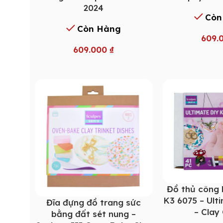
2024
Còn
Còn Hàng
609.
609.000
₫
Đồ thủ công 
K3 6075 – Ult
Đĩa đựng đồ trang sức
– Clay
bằng đất sét nung –