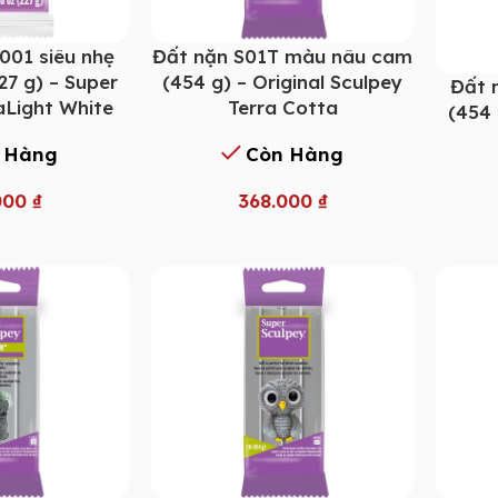
001 siêu nhẹ
Đất nặn S01T màu nâu cam
27 g) – Super
(454 g) – Original Sculpey
Đất 
aLight White
Terra Cotta
(454 
 Hàng
Còn Hàng
000
₫
368.000
₫