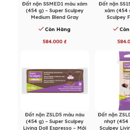
Đất nặn SSMED1 màu xám
Đất nặn SS
(454 g) – Super Sculpey
xám (454 
Medium Blend Gray
Sculpey 
Còn Hàng
Còn
584.000
₫
584.
Đất nặn ZSLD5 màu nâu
Đất nặn ZSL
(454 g) – Super Sculpey
nhạt (454 
Living Doll Espresso – Mới
Sculpey Livi