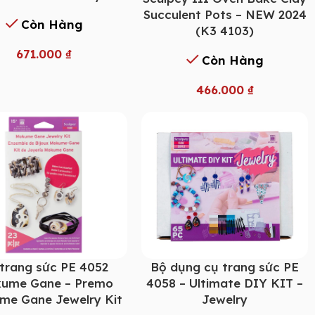
Succulent Pots – NEW 2024
Còn Hàng
(K3 4103)
671.000
₫
Còn Hàng
466.000
₫
trang sức PE 4052
Bộ dụng cụ trang sức PE
ume Gane – Premo
4058 – Ultimate DIY KIT –
me Gane Jewelry Kit
Jewelry