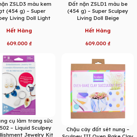
nặn ZSLD3 màu kem
Đất nặn ZSLD1 màu be
ạt (454 g) – Super
(454 g) – Super Sculpey
pey Living Doll Light
Living Doll Beige
Hết Hàng
Hết Hàng
609.000
₫
609.000
₫
ng cụ làm trang sức
502 – Liquid Sculpey
Chậu cây đất sét nung –
lishment Jewelry Kit
Sculpey III Oven Bake Clay