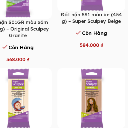
Đất nặn SS1 màu be (454
g) – Super Sculpey Beige
nặn S01GR màu xám
g) – Original Sculpey
Còn Hàng
Granite
584.000
₫
Còn Hàng
368.000
₫