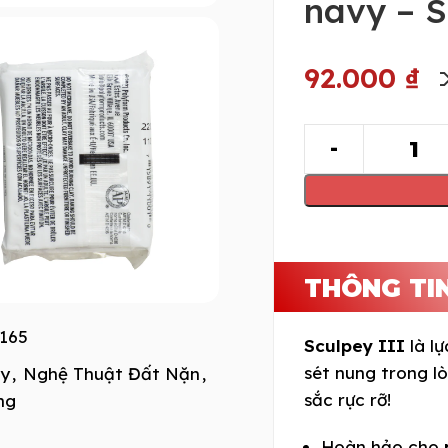
navy – S
92.000
₫
THÔNG TI
165
Sculpey III
là lự
sét nung trong l
ay
,
Nghệ Thuật Đất Nặn
,
sắc rực rỡ!
ng
Hoàn hảo cho