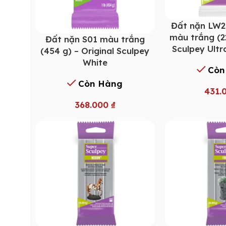
Đất nặn LW2
màu trắng (2
Đất nặn S01 màu trắng
Sculpey Ultr
(454 g) – Original Sculpey
White
Còn
Còn Hàng
431.
368.000
₫