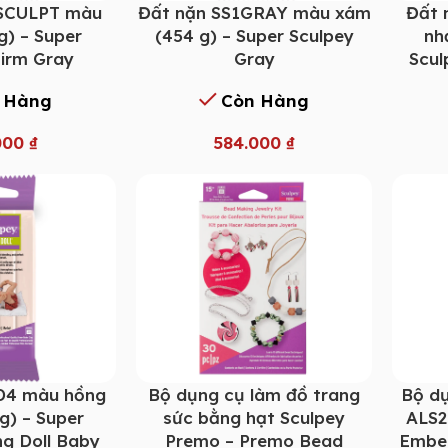
1SCULPT màu
Đất nặn SS1GRAY màu xám
Đất 
g) – Super
(454 g) – Super Sculpey
nh
Firm Gray
Gray
Scul
 Hàng
Còn Hàng
000
₫
584.000
₫
D4 màu hồng
Bộ dụng cụ làm đồ trang
Bộ dụ
g) – Super
sức bằng hạt Sculpey
ALS2
ng Doll Baby
Premo – Premo Bead
Embel