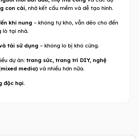
g con cái
, nhờ kết cấu mềm và dễ tạo hình.
ến khi nung
– không tự khô, vẫn dẻo cho đến
 lò tại nhà.
 và tái sử dụng
– không lo bị khô cứng.
iều dự án:
trang sức, trang trí DIY, nghệ
 (mixed media)
và nhiều hơn nữa.
g độc hại
.