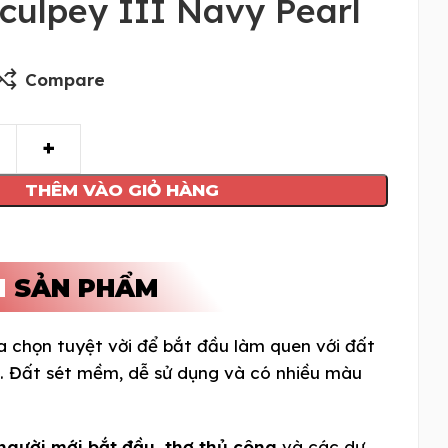
culpey III Navy Pearl
Compare
THÊM VÀO GIỎ HÀNG
N
SẢN PHẨM
a chọn tuyệt vời để bắt đầu làm quen với đất
ò. Đất sét mềm, dễ sử dụng và có nhiều màu
người mới bắt đầu, thợ thủ công
và các dự