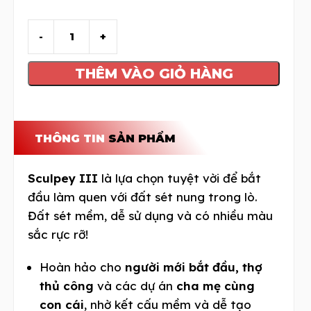
THÊM VÀO GIỎ HÀNG
THÔNG TIN
SẢN PHẨM
Sculpey III
là lựa chọn tuyệt vời để bắt
đầu làm quen với đất sét nung trong lò.
Đất sét mềm, dễ sử dụng và có nhiều màu
sắc rực rỡ!
Hoàn hảo cho
người mới bắt đầu, thợ
thủ công
và các dự án
cha mẹ cùng
con cái
, nhờ kết cấu mềm và dễ tạo