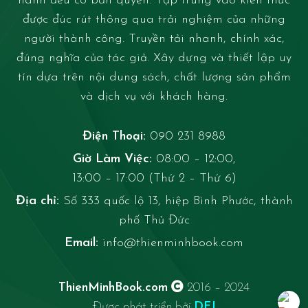
hành đều có bản quyền. Tập trung vào kiến thức
được đúc rút thông qua trải nghiệm của những
người thành công. Truyền tải nhanh, chính xác,
đúng nghĩa của tác giả. Xây dựng và thiết lập uy
tín dựa trên nội dung sách, chất lượng sản phẩm
và dịch vụ với khách hàng.
Điện Thoại:
090 231 8988
Giờ Làm Việc:
08:00 – 12:00,
13:00 – 17:00 (Thứ 2 – Thứ 6)
Địa chỉ:
Số 333 quốc lộ 13, hiệp Bình Phước, thành
phố Thủ Đức
Email:
info@thienminhbook.com
ThienMinhBook.com
2016 – 2024
Được phát triển bởi
DFJ