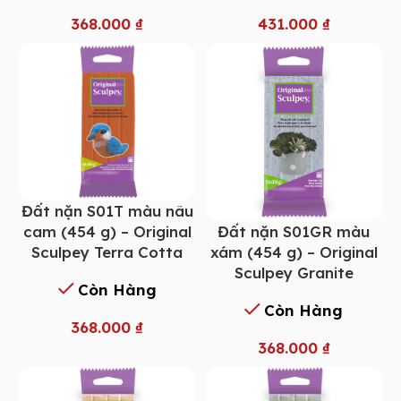
368.000
₫
431.000
₫
Đất nặn S01T màu nâu
Đất nặn S01GR màu
cam (454 g) – Original
xám (454 g) – Original
Sculpey Terra Cotta
Sculpey Granite
Còn Hàng
Còn Hàng
368.000
₫
368.000
₫