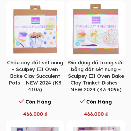
Chậu cây đất sét nung
Đĩa đựng đồ trang sức
– Sculpey III Oven
bằng đất sét nung –
Bake Clay Succulent
Sculpey III Oven Bake
Pots – NEW 2024 (K3
Clay Trinket Dishes –
4103)
NEW 2024 (K3 4096)
Còn Hàng
Còn Hàng
466.000
₫
466.000
₫