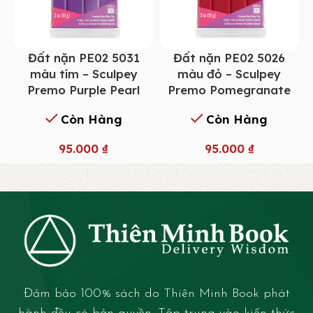
Đất nặn PE02 5031
Đất nặn PE02 5026
màu tím – Sculpey
màu đỏ – Sculpey
Premo Purple Pearl
Premo Pomegranate
Còn Hàng
Còn Hàng
95.000
₫
95.000
₫
Đảm bảo 100% sách do Thiên Minh Book phát