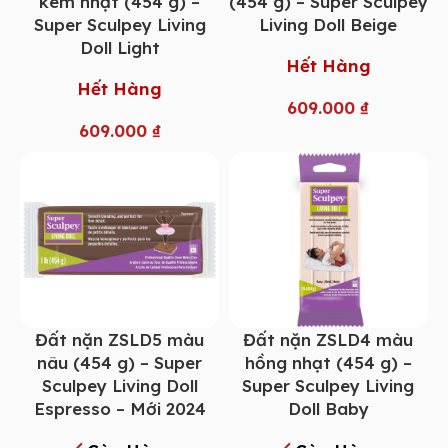
kem nhạt (454 g) –
(454 g) – Super Sculpey
Super Sculpey Living
Living Doll Beige
Doll Light
Hết Hàng
Hết Hàng
609.000
₫
609.000
₫
Đất nặn ZSLD5 màu
Đất nặn ZSLD4 màu
nâu (454 g) – Super
hồng nhạt (454 g) –
Sculpey Living Doll
Super Sculpey Living
Espresso – Mới 2024
Doll Baby