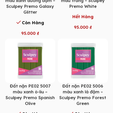
màu xanh dương đậm –
màu trắng – Sculpey
Sculpey Premo Galaxy
Premo White
Glitter
Hết Hàng
Còn Hàng
95.000
₫
95.000
₫
Đất nặn PE02 5007
Đất nặn PE02 5006
màu xanh ô-liu –
màu xanh lá đậm –
Sculpey Premo Spanish
Sculpey Premo Forest
Olive
Green