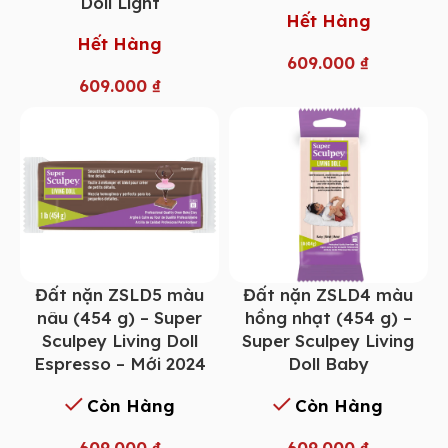
Doll Light
Hết Hàng
Hết Hàng
609.000
₫
609.000
₫
Đất nặn ZSLD5 màu
Đất nặn ZSLD4 màu
nâu (454 g) – Super
hồng nhạt (454 g) –
Sculpey Living Doll
Super Sculpey Living
Espresso – Mới 2024
Doll Baby
Còn Hàng
Còn Hàng
609.000
₫
609.000
₫