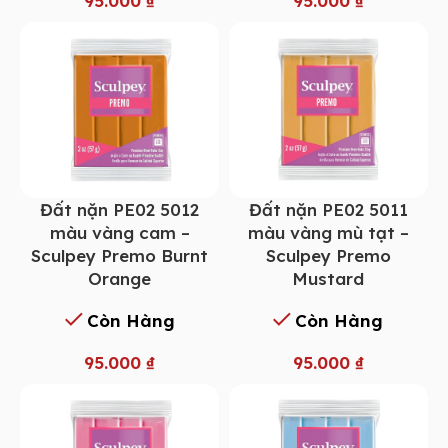
95.000
₫
95.000
₫
Đất nặn PE02 5012
Đất nặn PE02 5011
màu vàng cam –
màu vàng mù tạt –
Sculpey Premo Burnt
Sculpey Premo
Orange
Mustard
Còn Hàng
Còn Hàng
95.000
₫
95.000
₫