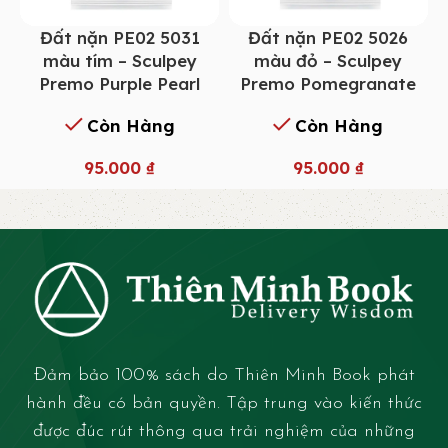
Đất nặn PE02 5031
Đất nặn PE02 5026
màu tím – Sculpey
màu đỏ – Sculpey
Premo Purple Pearl
Premo Pomegranate
Còn Hàng
Còn Hàng
95.000
₫
95.000
₫
Đảm bảo 100% sách do Thiên Minh Book phát
hành đều có bản quyền. Tập trung vào kiến thức
được đúc rút thông qua trải nghiệm của những