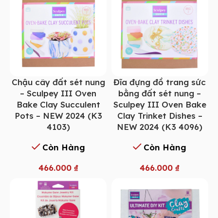
Chậu cây đất sét nung
Đĩa đựng đồ trang sức
– Sculpey III Oven
bằng đất sét nung –
Bake Clay Succulent
Sculpey III Oven Bake
Pots – NEW 2024 (K3
Clay Trinket Dishes –
4103)
NEW 2024 (K3 4096)
Còn Hàng
Còn Hàng
466.000
₫
466.000
₫