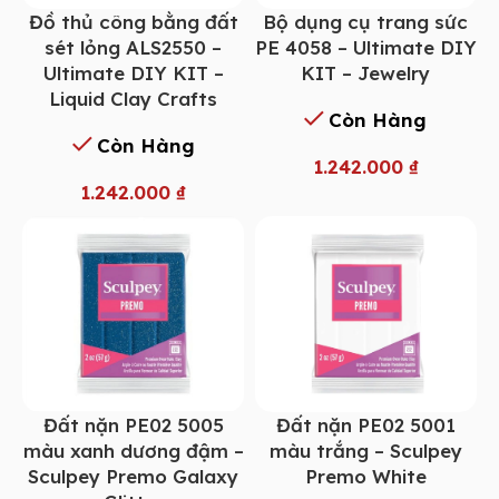
Đồ thủ công bằng đất
Bộ dụng cụ trang sức
sét lỏng ALS2550 –
PE 4058 – Ultimate DIY
Ultimate DIY KIT –
KIT – Jewelry
Liquid Clay Crafts
Còn Hàng
Còn Hàng
1.242.000
₫
1.242.000
₫
Đất nặn PE02 5005
Đất nặn PE02 5001
màu xanh dương đậm –
màu trắng – Sculpey
Sculpey Premo Galaxy
Premo White