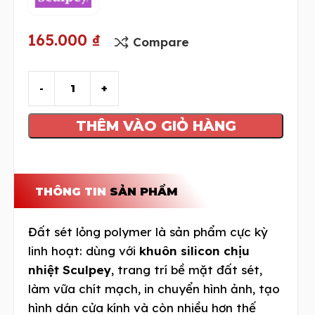
165.000
₫
Compare
THÊM VÀO GIỎ HÀNG
THÔNG TIN
SẢN PHẨM
Đất sét lỏng polymer là sản phẩm cực kỳ
linh hoạt: dùng với
khuôn silicon chịu
nhiệt Sculpey
, trang trí bề mặt đất sét,
làm vữa chít mạch, in chuyển hình ảnh, tạo
hình dán cửa kính và còn nhiều hơn thế