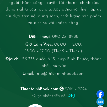
người thành công. Truyền tải nhanh, chính xác,
đúng nghĩa của tác giả. Xây dựng và thiết lập uy
tín dựa trên nội dung sách, chất lượng sản phẩm
và dịch vụ với khách hàng.
Điện Thoại:
090 231 8988
Giờ Làm Việc:
08:00 – 12:00,
13:00 – 17:00 (Thứ 2 – Thứ 6)
Địa chỉ:
Số 333 quốc lộ 13, hiệp Bình Phước, thành
phố Thủ Đức
Email:
info@thienminhbook.com
ThienMinhBook.com
2016 – 2024
Được phát triển bởi
DFJ