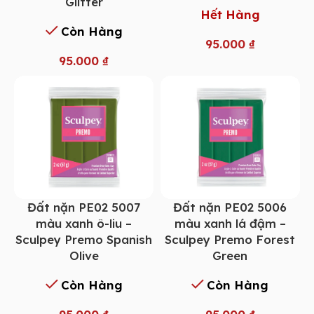
Glitter
Hết Hàng
Còn Hàng
95.000
₫
95.000
₫
Đất nặn PE02 5007
Đất nặn PE02 5006
màu xanh ô-liu –
màu xanh lá đậm –
Sculpey Premo Spanish
Sculpey Premo Forest
Olive
Green
Còn Hàng
Còn Hàng