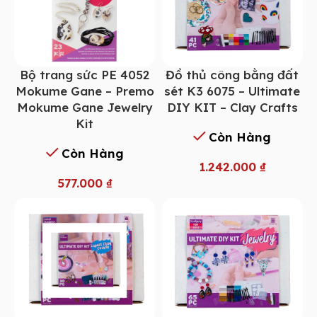
Bộ trang sức PE 4052
Đồ thủ công bằng đất
Mokume Gane – Premo
sét K3 6075 – Ultimate
Mokume Gane Jewelry
DIY KIT – Clay Crafts
Kit
Còn Hàng
Còn Hàng
1.242.000
₫
577.000
₫