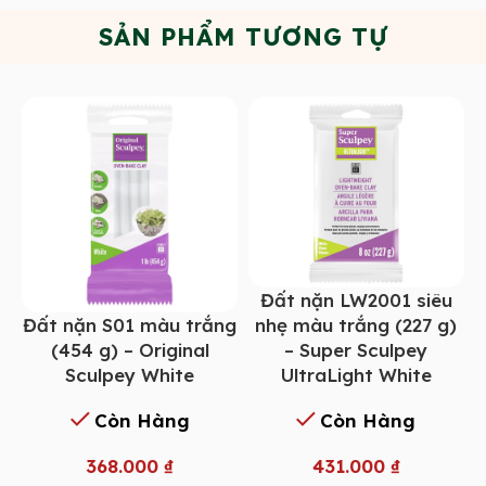
SẢN PHẨM TƯƠNG TỰ
Đất nặn LW2001 siêu
Đất nặn S01 màu trắng
nhẹ màu trắng (227 g)
(454 g) – Original
– Super Sculpey
Sculpey White
UltraLight White
Còn Hàng
Còn Hàng
368.000
₫
431.000
₫