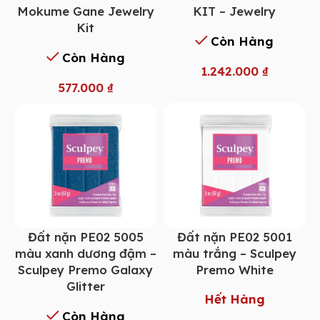
Mokume Gane Jewelry
KIT – Jewelry
Kit
Còn Hàng
Còn Hàng
1.242.000
₫
577.000
₫
Đất nặn PE02 5005
Đất nặn PE02 5001
màu xanh dương đậm –
màu trắng – Sculpey
Sculpey Premo Galaxy
Premo White
Glitter
Hết Hàng
Còn Hàng