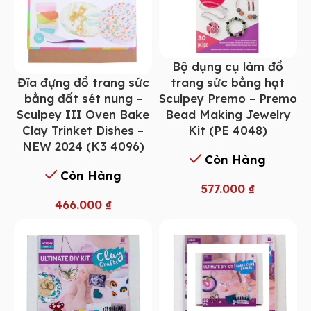
Bộ dụng cụ làm đồ
Đĩa đựng đồ trang sức
trang sức bằng hạt
bằng đất sét nung –
Sculpey Premo – Premo
Sculpey III Oven Bake
Bead Making Jewelry
Clay Trinket Dishes –
Kit (PE 4048)
NEW 2024 (K3 4096)
Còn Hàng
Còn Hàng
577.000
₫
466.000
₫