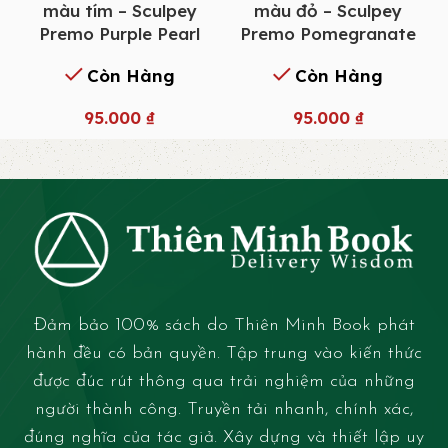
màu tím – Sculpey
màu đỏ – Sculpey
Premo Purple Pearl
Premo Pomegranate
Còn Hàng
Còn Hàng
95.000
₫
95.000
₫
Đảm bảo 100% sách do Thiên Minh Book phát
hành đều có bản quyền. Tập trung vào kiến thức
được đúc rút thông qua trải nghiệm của những
người thành công. Truyền tải nhanh, chính xác,
đúng nghĩa của tác giả. Xây dựng và thiết lập uy