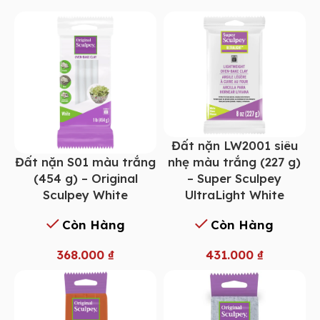
Đất nặn LW2001 siêu
Đất nặn S01 màu trắng
nhẹ màu trắng (227 g)
(454 g) – Original
– Super Sculpey
Sculpey White
UltraLight White
Còn Hàng
Còn Hàng
368.000
₫
431.000
₫