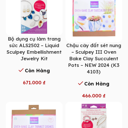
Bộ dụng cụ làm trang
Chậu cây đất sét nung
sức ALS2502 – Liquid
– Sculpey III Oven
Sculpey Embellishment
Bake Clay Succulent
Jewelry Kit
Pots – NEW 2024 (K3
Còn Hàng
4103)
671.000
₫
Còn Hàng
466.000
₫