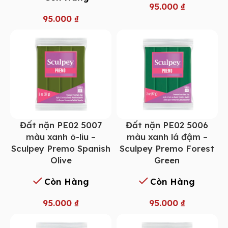
95.000
₫
95.000
₫
Đất nặn PE02 5007
Đất nặn PE02 5006
màu xanh ô-liu –
màu xanh lá đậm –
Sculpey Premo Spanish
Sculpey Premo Forest
Olive
Green
Còn Hàng
Còn Hàng
95.000
₫
95.000
₫