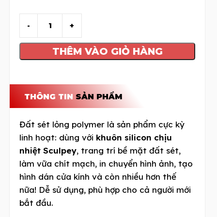
THÊM VÀO GIỎ HÀNG
THÔNG TIN
SẢN PHẨM
Đất sét lỏng polymer là sản phẩm cực kỳ
linh hoạt: dùng với
khuôn silicon chịu
nhiệt Sculpey
, trang trí bề mặt đất sét,
làm vữa chít mạch, in chuyển hình ảnh, tạo
hình dán cửa kính và còn nhiều hơn thế
nữa! Dễ sử dụng, phù hợp cho cả người mới
bắt đầu.