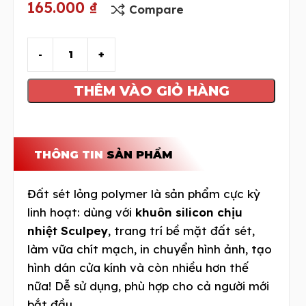
165.000
₫
Compare
THÊM VÀO GIỎ HÀNG
THÔNG TIN
SẢN PHẨM
Đất sét lỏng polymer là sản phẩm cực kỳ
linh hoạt: dùng với
khuôn silicon chịu
nhiệt Sculpey
, trang trí bề mặt đất sét,
làm vữa chít mạch, in chuyển hình ảnh, tạo
hình dán cửa kính và còn nhiều hơn thế
nữa! Dễ sử dụng, phù hợp cho cả người mới
bắt đầu.