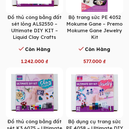
Đồ thủ công bằng đất
Bộ trang sức PE 4052
sét lỏng ALS2550 –
Mokume Gane – Premo
Ultimate DIY KIT –
Mokume Gane Jewelry
Liquid Clay Crafts
Kit
Còn Hàng
Còn Hàng
1.242.000
₫
577.000
₫
Đồ thủ công bằng đất
Bộ dụng cụ trang sức
sét K3 6075 – Ultimate
PE 4058 – Ultimate DIY