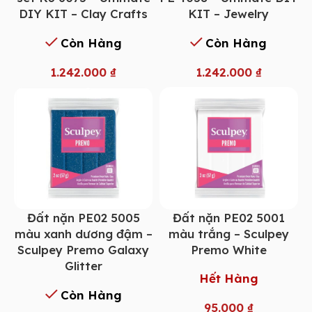
DIY KIT – Clay Crafts
KIT – Jewelry
Còn Hàng
Còn Hàng
1.242.000
₫
1.242.000
₫
Đất nặn PE02 5005
Đất nặn PE02 5001
màu xanh dương đậm –
màu trắng – Sculpey
Sculpey Premo Galaxy
Premo White
Glitter
Hết Hàng
Còn Hàng
95.000
₫