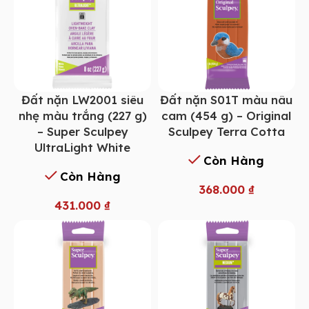
Đất nặn LW2001 siêu
Đất nặn S01T màu nâu
nhẹ màu trắng (227 g)
cam (454 g) – Original
– Super Sculpey
Sculpey Terra Cotta
UltraLight White
Còn Hàng
Còn Hàng
368.000
₫
431.000
₫