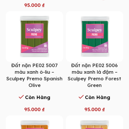
95.000
₫
Đất nặn PE02 5007
Đất nặn PE02 5006
màu xanh ô-liu –
màu xanh lá đậm –
Sculpey Premo Spanish
Sculpey Premo Forest
Olive
Green
Còn Hàng
Còn Hàng
95.000
₫
95.000
₫