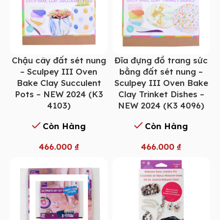
Chậu cây đất sét nung
Đĩa đựng đồ trang sức
– Sculpey III Oven
bằng đất sét nung –
Bake Clay Succulent
Sculpey III Oven Bake
Pots – NEW 2024 (K3
Clay Trinket Dishes –
4103)
NEW 2024 (K3 4096)
Còn Hàng
Còn Hàng
466.000
₫
466.000
₫