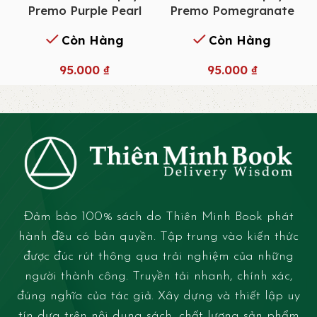
Premo Purple Pearl
Premo Pomegranate
Còn Hàng
Còn Hàng
95.000
₫
95.000
₫
Đảm bảo 100% sách do Thiên Minh Book phát
hành đều có bản quyền. Tập trung vào kiến thức
được đúc rút thông qua trải nghiệm của những
người thành công. Truyền tải nhanh, chính xác,
đúng nghĩa của tác giả. Xây dựng và thiết lập uy
tín dựa trên nội dung sách, chất lượng sản phẩm