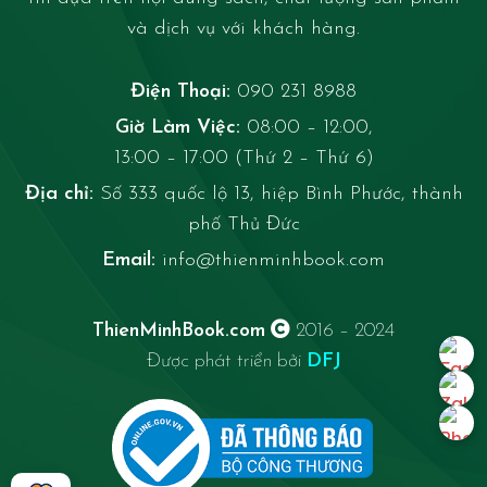
và dịch vụ với khách hàng.
Điện Thoại:
090 231 8988
Giờ Làm Việc:
08:00 – 12:00,
13:00 – 17:00 (Thứ 2 – Thứ 6)
Địa chỉ:
Số 333 quốc lộ 13, hiệp Bình Phước, thành
phố Thủ Đức
Email:
info@thienminhbook.com
ThienMinhBook.com
2016 – 2024
Được phát triển bởi
DFJ