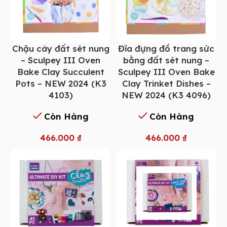
Chậu cây đất sét nung
Đĩa đựng đồ trang sức
– Sculpey III Oven
bằng đất sét nung –
Bake Clay Succulent
Sculpey III Oven Bake
Pots – NEW 2024 (K3
Clay Trinket Dishes –
4103)
NEW 2024 (K3 4096)
Còn Hàng
Còn Hàng
466.000
₫
466.000
₫