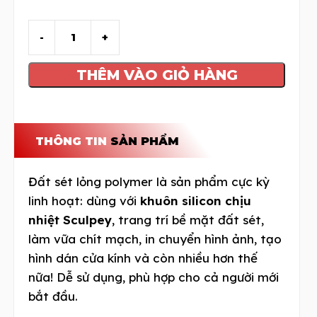
THÊM VÀO GIỎ HÀNG
THÔNG TIN
SẢN PHẨM
Đất sét lỏng polymer là sản phẩm cực kỳ
linh hoạt: dùng với
khuôn silicon chịu
nhiệt Sculpey
, trang trí bề mặt đất sét,
làm vữa chít mạch, in chuyển hình ảnh, tạo
hình dán cửa kính và còn nhiều hơn thế
nữa! Dễ sử dụng, phù hợp cho cả người mới
bắt đầu.