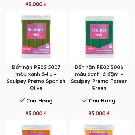
95.000
₫
Đất nặn PE02 5007
Đất nặn PE02 5006
màu xanh ô-liu –
màu xanh lá đậm –
Sculpey Premo Spanish
Sculpey Premo Forest
Olive
Green
Còn Hàng
Còn Hàng
95.000
₫
95.000
₫