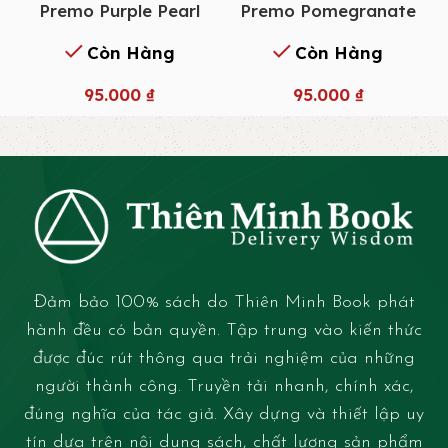
Premo Purple Pearl
Premo Pomegranate
Còn Hàng
Còn Hàng
95.000
₫
95.000
₫
Đảm bảo 100% sách do Thiên Minh Book phát
hành đều có bản quyền. Tập trung vào kiến thức
được đúc rút thông qua trải nghiệm của những
người thành công. Truyền tải nhanh, chính xác,
đúng nghĩa của tác giả. Xây dựng và thiết lập uy
tín dựa trên nội dung sách, chất lượng sản phẩm