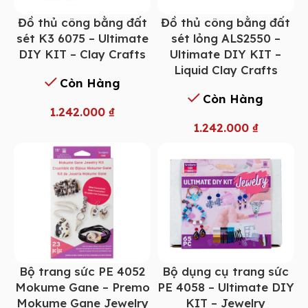
Đồ thủ công bằng đất
Đồ thủ công bằng đất
sét K3 6075 – Ultimate
sét lỏng ALS2550 –
DIY KIT – Clay Crafts
Ultimate DIY KIT –
Liquid Clay Crafts
Còn Hàng
Còn Hàng
1.242.000
₫
1.242.000
₫
Bộ trang sức PE 4052
Bộ dụng cụ trang sức
Mokume Gane – Premo
PE 4058 – Ultimate DIY
Mokume Gane Jewelry
KIT – Jewelry