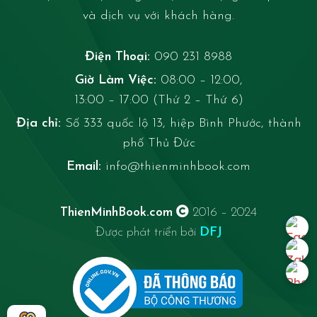
và dịch vụ với khách hàng.
Điện Thoại:
090 231 8988
Giờ Làm Việc:
08:00 – 12:00,
13:00 – 17:00 (Thứ 2 – Thứ 6)
Địa chỉ:
Số 333 quốc lộ 13, hiệp Bình Phước, thành
phố Thủ Đức
Email:
info@thienminhbook.com
ThienMinhBook.com
2016 – 2024
Được phát triển bởi
DFJ