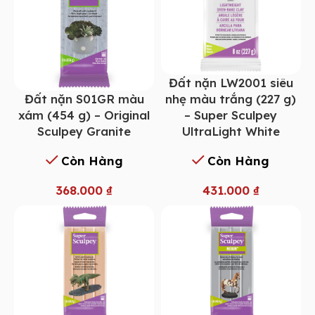
Đất nặn LW2001 siêu
Đất nặn S01GR màu
nhẹ màu trắng (227 g)
xám (454 g) – Original
– Super Sculpey
Sculpey Granite
UltraLight White
Còn Hàng
Còn Hàng
368.000
₫
431.000
₫