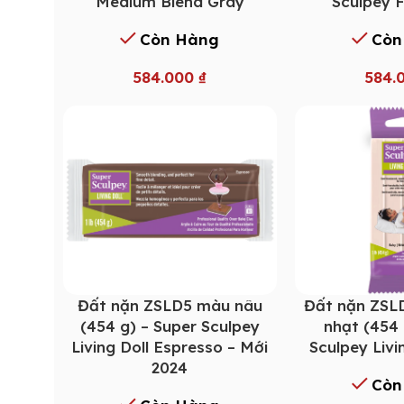
Medium Blend Gray
Sculpey 
Còn Hàng
Còn
584.000
₫
584.
Đất nặn ZSLD5 màu nâu
Đất nặn ZSL
(454 g) – Super Sculpey
nhạt (454 
Living Doll Espresso – Mới
Sculpey Livi
2024
Còn