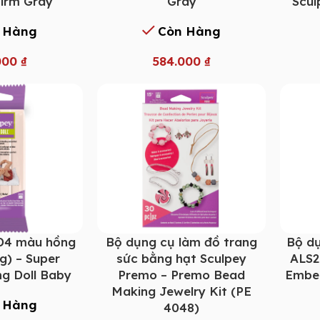
Firm Gray
Gray
Scul
 Hàng
Còn Hàng
000
₫
584.000
₫
D4 màu hồng
Bộ dụng cụ làm đồ trang
Bộ dụ
g) – Super
sức bằng hạt Sculpey
ALS2
ng Doll Baby
Premo – Premo Bead
Embel
Making Jewelry Kit (PE
 Hàng
4048)