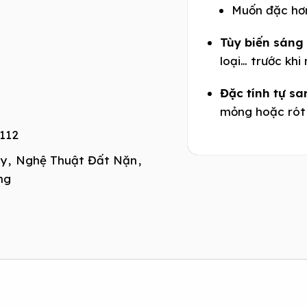
Muốn đặc hơn
Tùy biến sáng 
loại… trước khi
Đặc tính tự sa
mỏng hoặc rót 
112
ay
,
Nghệ Thuật Đất Nặn
,
ng