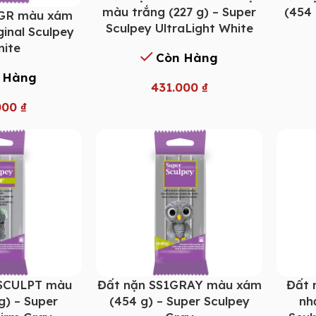
màu trắng (227 g) – Super
(454 
1GR màu xám
Sculpey UltraLight White
ginal Sculpey
nite
Còn Hàng
 Hàng
431.000
₫
000
₫
1SCULPT màu
Đất nặn SS1GRAY màu xám
Đất 
g) – Super
(454 g) – Super Sculpey
nh