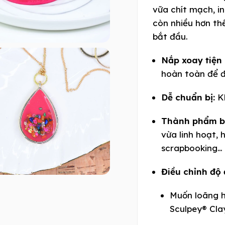
vữa chít mạch, in
còn nhiều hơn th
bắt đầu.
Nắp xoay tiện
hoàn toàn để đ
Dễ chuẩn bị:
Kh
Thành phẩm b
vừa linh hoạt, 
scrapbooking…
Điều chỉnh độ 
Muốn loãng h
Sculpey® Cla