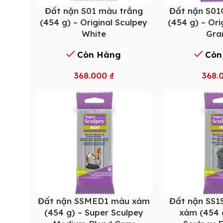
Đất nặn S01 màu trắng
Đất nặn S0
(454 g) – Original Sculpey
(454 g) – Ori
White
Gra
Còn Hàng
Còn
368.000
₫
368.
Đất nặn SSMED1 màu xám
Đất nặn SS
(454 g) – Super Sculpey
xám (454 