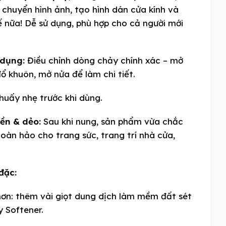
 chuyển hình ảnh, tạo hình dán cửa kính và
ế nữa! Dễ sử dụng, phù hợp cho cả người mới
 dụng:
Điều chỉnh dòng chảy chính xác – mở
ổ khuôn, mở nửa để làm chi tiết.
uấy nhẹ trước khi dùng.
ền & dẻo:
Sau khi nung, sản phẩm vừa chắc
hoàn hảo cho trang sức, trang trí nhà cửa,
đặc:
ơn: thêm vài giọt dung dịch làm mềm đất sét
y Softener.