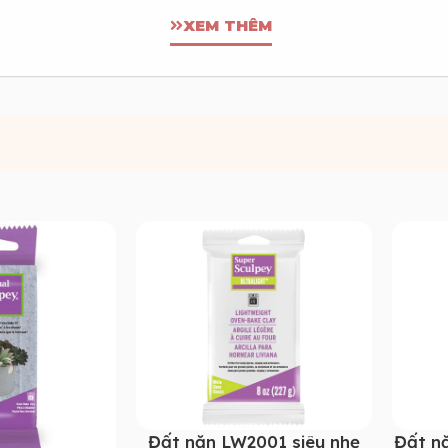
XEM THÊM
Đất nặn LW2001 siêu nhẹ
Đất n