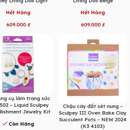
pey Living Doll Light
Living Doll Beige
Hết Hàng
Hết Hàng
609.000
₫
609.000
₫
ng cụ làm trang sức
502 – Liquid Sculpey
Chậu cây đất sét nung –
lishment Jewelry Kit
Sculpey III Oven Bake Clay
Succulent Pots – NEW 2024
Còn Hàng
(K3 4103)