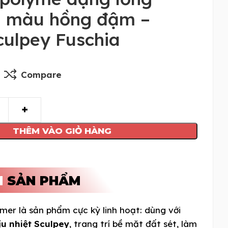
 màu hồng đậm –
culpey Fuschia
Compare
THÊM VÀO GIỎ HÀNG
N
SẢN PHẨM
mer là sản phẩm cực kỳ linh hoạt: dùng với
ịu nhiệt Sculpey
, trang trí bề mặt đất sét, làm