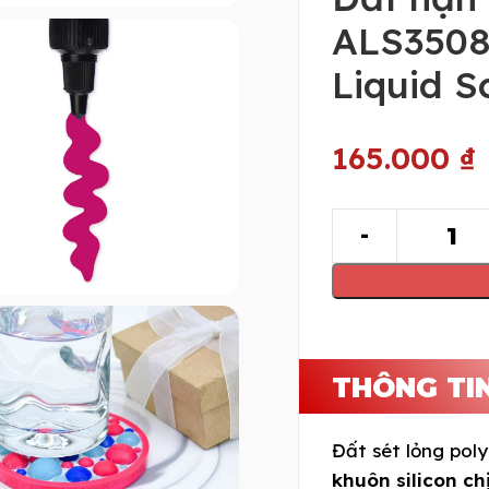
ALS3508
Liquid S
165.000
₫
THÔNG TI
Đất sét lỏng poly
khuôn silicon ch