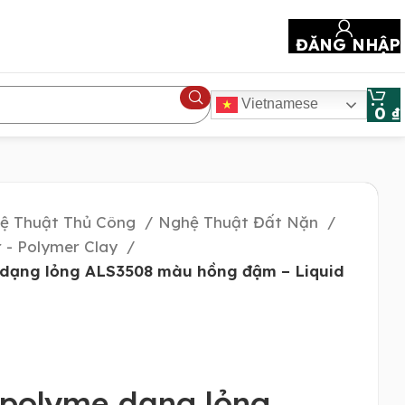
ĐĂNG NHẬP
Vietnamese
0
₫
ệ Thuật Thủ Công
Nghệ Thuật Đất Nặn
 - Polymer Clay
 dạng lỏng ALS3508 màu hồng đậm – Liquid
 polyme dạng lỏng