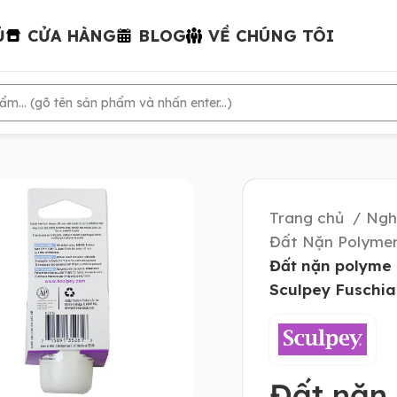
Ủ
CỬA HÀNG
BLOG
VỀ CHÚNG TÔI
Trang chủ
Ngh
Đất Nặn Polymer
Đất nặn polyme
Sculpey Fuschia
Đất nặn