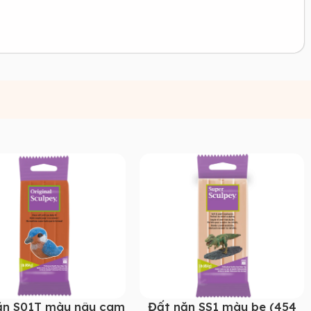
ặn S01T màu nâu cam
Đất nặn SS1 màu be (454