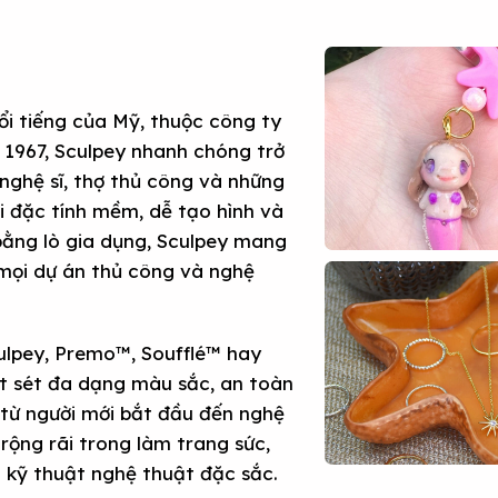
ổi tiếng của Mỹ, thuộc công ty
 1967, Sculpey nhanh chóng trở
nghệ sĩ, thợ thủ công và những
ới đặc tính mềm, dễ tạo hình và
 bằng lò gia dụng, Sculpey mang
 mọi dự án thủ công và nghệ
ulpey, Premo™, Soufflé™ hay
ất sét đa dạng màu sắc, an toàn
 từ người mới bắt đầu đến nghệ
rộng rãi trong làm trang sức,
u kỹ thuật nghệ thuật đặc sắc.