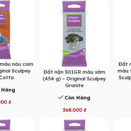
 màu nâu cam
Đất 
ginal Sculpey
màu t
Đất nặn S01GR màu xám
 Cotta
Scul
(454 g) – Original Sculpey
Granite
 Hàng
Còn Hàng
000
₫
368.000
₫