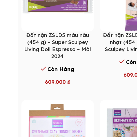
Đất nặn ZSLD5 màu nâu
Đất nặn ZSL
(454 g) – Super Sculpey
nhạt (454 
Living Doll Espresso – Mới
Sculpey Livi
2024
Còn
Còn Hàng
609.
609.000
₫