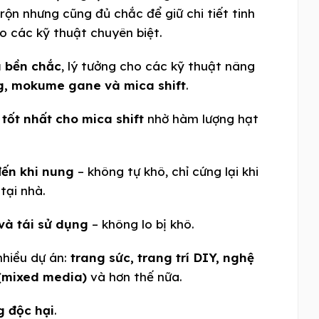
rộn nhưng cũng đủ chắc để giữ chi tiết tinh
o các kỹ thuật chuyên biệt.
u bền chắc
, lý tưởng cho các kỹ thuật nâng
g, mokume gane và mica shift
.
u
tốt nhất cho mica shift
nhờ hàm lượng hạt
ến khi nung
– không tự khô, chỉ cứng lại khi
tại nhà.
 và tái sử dụng
– không lo bị khô.
nhiều dự án:
trang sức, trang trí DIY, nghệ
 (mixed media)
và hơn thế nữa.
g độc hại
.