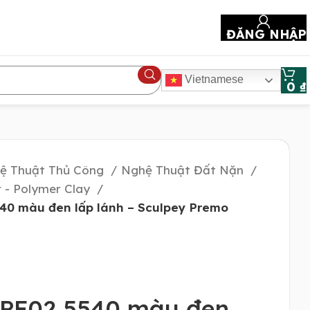
ĐĂNG NHẬP
Vietnamese
0
₫
ệ Thuật Thủ Công
Nghệ Thuật Đất Nặn
 - Polymer Clay
40 màu đen lấp lánh – Sculpey Premo
 PE02 5540 màu đen