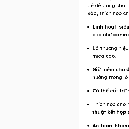
để dễ dàng pha t
xảo, thích hợp ch
Linh hoạt, siê
cao như
canin
Là thương hiệ
mica cao.
Giữ mềm cho đ
nướng trong lò 
Có thể cất trữ
Thích hợp cho 
thuật kết hợp
An toàn, khôn