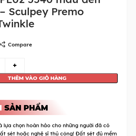
 – Sculpey Premo
Twinkle
Compare
THÊM VÀO GIỎ HÀNG
N
SẢN PHẨM
à lựa chọn hoàn hảo cho những người đã có
đất sét hoặc nghệ sĩ thủ công! Đất sét đủ mềm