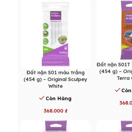
Đất nặn S01T
(454 g) – Ori
Đất nặn S01 màu trắng
Terra
(454 g) – Original Sculpey
White
Còn
Còn Hàng
368.
368.000
₫