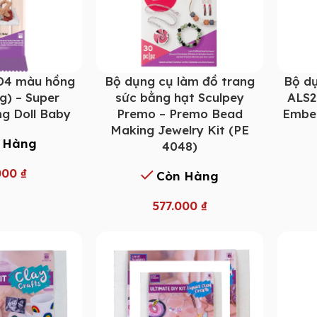
D4 màu hồng
Bộ dụng cụ làm đồ trang
Bộ dụ
g) – Super
sức bằng hạt Sculpey
ALS2
ng Doll Baby
Premo – Premo Bead
Embel
Making Jewelry Kit (PE
 Hàng
4048)
000
₫
Còn Hàng
577.000
₫