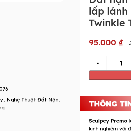
lấp lánh
Twinkle 
95.000
₫
076
ay
,
Nghệ Thuật Đất Nặn
,
THÔNG TI
ng
Sculpey Premo
l
kinh nghiệm với 