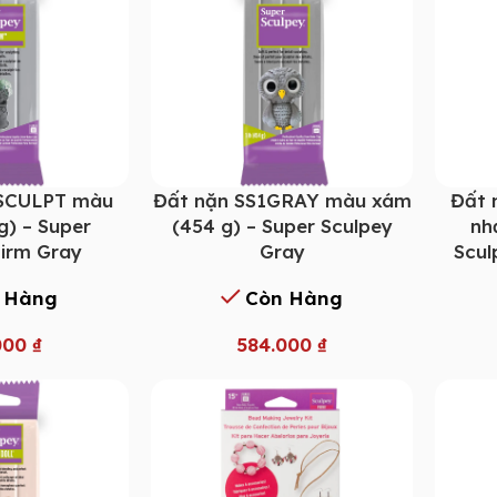
1SCULPT màu
Đất nặn SS1GRAY màu xám
Đất 
g) – Super
(454 g) – Super Sculpey
nh
Firm Gray
Gray
Scul
 Hàng
Còn Hàng
000
₫
584.000
₫