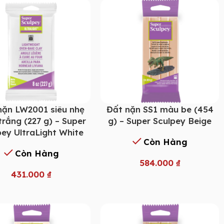
nặn LW2001 siêu nhẹ
Đất nặn SS1 màu be (454
rắng (227 g) – Super
g) – Super Sculpey Beige
pey UltraLight White
Còn Hàng
Còn Hàng
584.000
₫
431.000
₫