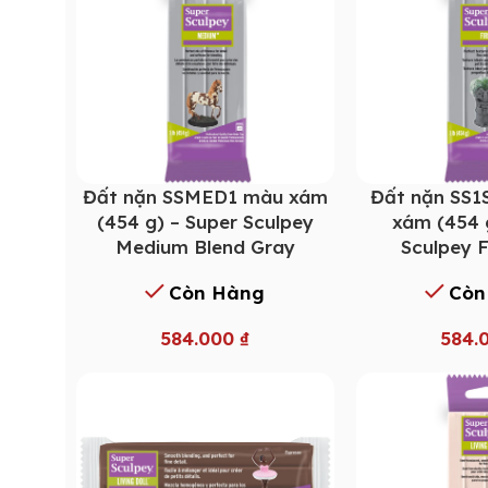
Đất nặn SSMED1 màu xám
Đất nặn SS
(454 g) – Super Sculpey
xám (454 
Medium Blend Gray
Sculpey 
Còn Hàng
Còn
584.000
₫
584.