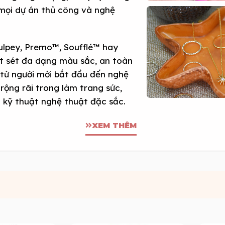
 mọi dự án thủ công và nghệ
ulpey, Premo™, Soufflé™ hay
ất sét đa dạng màu sắc, an toàn
 từ người mới bắt đầu đến nghệ
rộng rãi trong làm trang sức,
u kỹ thuật nghệ thuật đặc sắc.
XEM THÊM