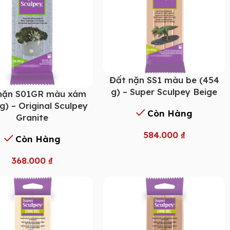
Đất nặn SS1 màu be (454
g) – Super Sculpey Beige
nặn S01GR màu xám
g) – Original Sculpey
Còn Hàng
Granite
584.000
₫
Còn Hàng
368.000
₫