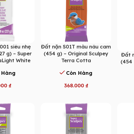
001 siêu nhẹ
Đất nặn S01T màu nâu cam
27 g) – Super
(454 g) – Original Sculpey
Đất 
aLight White
Terra Cotta
(454 
 Hàng
Còn Hàng
000
₫
368.000
₫