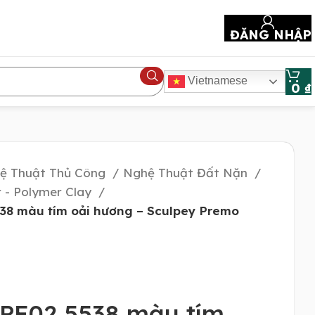
ĐĂNG NHẬP
Vietnamese
0
₫
ệ Thuật Thủ Công
Nghệ Thuật Đất Nặn
 - Polymer Clay
38 màu tím oải hương – Sculpey Premo
 PE02 5538 màu tím