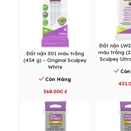
Đất nặn LW2
màu trắng (2
Đất nặn S01 màu trắng
Sculpey Ultr
(454 g) – Original Sculpey
White
Còn
Còn Hàng
431.
368.000
₫