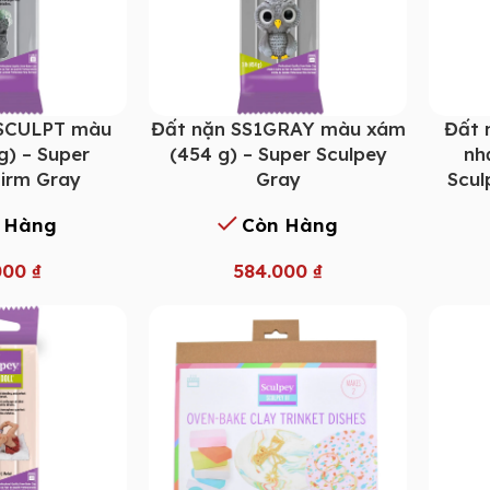
1SCULPT màu
Đất nặn SS1GRAY màu xám
Đất 
g) – Super
(454 g) – Super Sculpey
nh
Firm Gray
Gray
Scul
 Hàng
Còn Hàng
000
₫
584.000
₫