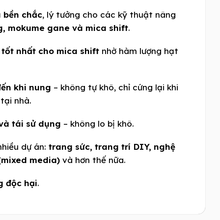
u bền chắc
, lý tưởng cho các kỹ thuật nâng
g, mokume gane và mica shift
.
u
tốt nhất cho mica shift
nhờ hàm lượng hạt
ến khi nung
– không tự khô, chỉ cứng lại khi
tại nhà.
 và tái sử dụng
– không lo bị khô.
nhiều dự án:
trang sức, trang trí DIY, nghệ
 (mixed media)
và hơn thế nữa.
g độc hại
.