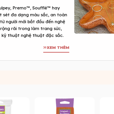
ulpey, Premo™, Soufflé™ hay
ất sét đa dạng màu sắc, an toàn
 từ người mới bắt đầu đến nghệ
rộng rãi trong làm trang sức,
u kỹ thuật nghệ thuật đặc sắc.
XEM THÊM