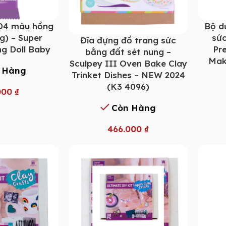
D4 màu hồng
Bộ d
g) – Super
sức
Đĩa đựng đồ trang sức
ng Doll Baby
Pr
bằng đất sét nung –
Mak
Sculpey III Oven Bake Clay
 Hàng
Trinket Dishes – NEW 2024
(K3 4096)
000
₫
Còn Hàng
466.000
₫