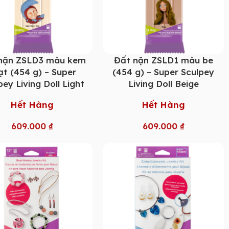
nặn ZSLD3 màu kem
Đất nặn ZSLD1 màu be
ạt (454 g) – Super
(454 g) – Super Sculpey
pey Living Doll Light
Living Doll Beige
Hết Hàng
Hết Hàng
609.000
₫
609.000
₫