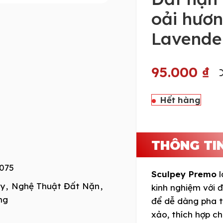
oải hươ
Lavende
95.000
₫
Hết hàng
THÔNG TI
075
Sculpey Premo
l
ay
,
Nghệ Thuật Đất Nặn
,
kinh nghiệm với 
ng
để dễ dàng pha t
xảo, thích hợp ch