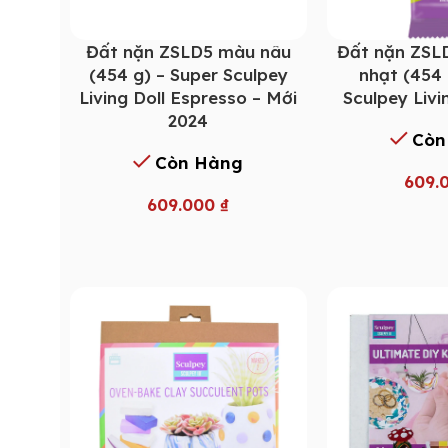
Đất nặn ZSLD5 màu nâu
Đất nặn ZSL
(454 g) – Super Sculpey
nhạt (454 
Living Doll Espresso – Mới
Sculpey Livi
2024
Còn
Còn Hàng
609.
609.000
₫