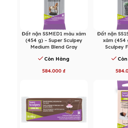
Đất nặn SSMED1 màu xám
Đất nặn SS
(454 g) – Super Sculpey
xám (454 
Medium Blend Gray
Sculpey 
Còn Hàng
Còn
584.000
₫
584.