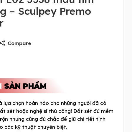
ng – Sculpey Premo
r
Compare
N
SẢN PHẨM
à lựa chọn hoàn hảo cho những người đã có
đất sét hoặc nghệ sĩ thủ công! Đất sét đủ mềm
rộn nhưng cũng đủ chắc để giữ chi tiết tinh
o các kỹ thuật chuyên biệt.