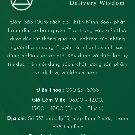
Đảm bảo 100% sách do Thiên Minh Book phát
hành đều có bản quyền. Tập trung vào kiến thức
được đúc rút thông qua trải nghiệm của những
người thành công. Truyền tải nhanh, chính xác,
đúng nghĩa của tác giả. Xây dựng và thiết lập uy
tín dựa trên nội dung sách, chất lượng sản phẩm
và dịch vụ với khách hàng.
Điện Thoại:
090 231 8988
Giờ Làm Việc:
08:00 – 12:00,
13:00 – 17:00 (Thứ 2 – Thứ 6)
Địa chỉ:
Số 333 quốc lộ 13, hiệp Bình Phước, thành
phố Thủ Đức