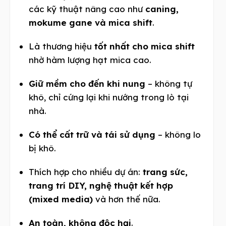
các kỹ thuật nâng cao như
caning,
mokume gane và mica shift
.
Là thương hiệu
tốt nhất cho mica shift
nhờ hàm lượng hạt mica cao.
Giữ mềm cho đến khi nung
– không tự
khô, chỉ cứng lại khi nướng trong lò tại
nhà.
Có thể cất trữ và tái sử dụng
– không lo
bị khô.
Thích hợp cho nhiều dự án:
trang sức,
trang trí DIY, nghệ thuật kết hợp
(mixed media)
và hơn thế nữa.
An toàn, không độc hại
.