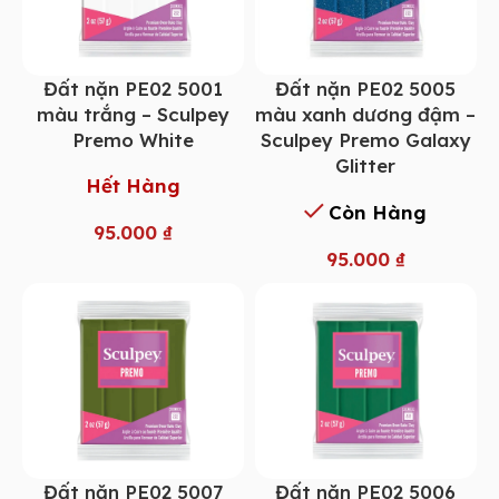
Đất nặn PE02 5001
Đất nặn PE02 5005
màu trắng – Sculpey
màu xanh dương đậm –
Premo White
Sculpey Premo Galaxy
Glitter
Hết Hàng
Còn Hàng
95.000
₫
95.000
₫
Đất nặn PE02 5007
Đất nặn PE02 5006