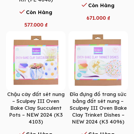
Còn Hàng
Còn Hàng
671.000
₫
577.000
₫
Chậu cây đất sét nung
Đĩa đựng đồ trang sức
– Sculpey III Oven
bằng đất sét nung –
Bake Clay Succulent
Sculpey III Oven Bake
Pots – NEW 2024 (K3
Clay Trinket Dishes –
4103)
NEW 2024 (K3 4096)