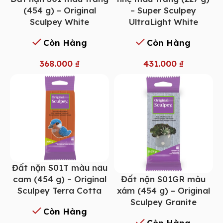
(454 g) – Original
– Super Sculpey
Sculpey White
UltraLight White
Còn Hàng
Còn Hàng
368.000
₫
431.000
₫
Đất nặn S01T màu nâu
Đất nặn S01GR màu
cam (454 g) – Original
xám (454 g) – Original
Sculpey Terra Cotta
Sculpey Granite
Còn Hàng
Còn Hàng