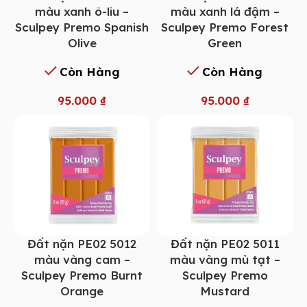
màu xanh ô-liu –
màu xanh lá đậm –
Sculpey Premo Spanish
Sculpey Premo Forest
Olive
Green
Còn Hàng
Còn Hàng
95.000
₫
95.000
₫
Đất nặn PE02 5012
Đất nặn PE02 5011
màu vàng cam –
màu vàng mù tạt –
Sculpey Premo Burnt
Sculpey Premo
Orange
Mustard