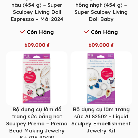
nâu (454 g) – Super
hồng nhạt (454 g) –
Sculpey Living Doll
Super Sculpey Living
Espresso – Mới 2024
Doll Baby
Còn Hàng
Còn Hàng
609.000
₫
609.000
₫
Bộ dụng cụ làm đồ
Bộ dụng cụ làm trang
trang sức bằng hạt
sức ALS2502 – Liquid
Sculpey Premo – Premo
Sculpey Embellishment
Bead Making Jewelry
Jewelry Kit
Kit (PE 4048)