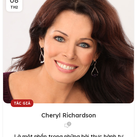
08
TH2
TÁC GIẢ
Cheryl Richardson
0
Là một phần trong những bài thực hành tự