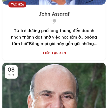
TÁC GIẢ
John Assaraf
0
Từ trẻ đường phố lang thang đến doanh
nhân thành đạt nhờ việc học lỏm ở… phòng
tắm hơi“Bằng mọi giá hãy gần gũi những...
TIẾP TỤC XEM
08
TH2