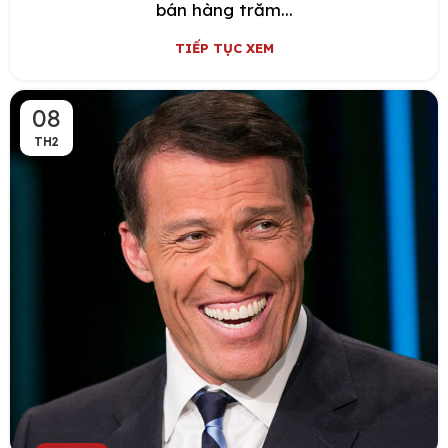
bán hàng trăm...
TIẾP TỤC XEM
08
TH2