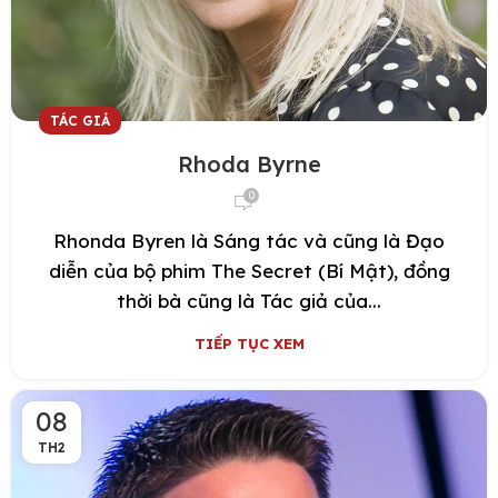
TÁC GIẢ
Rhoda Byrne
0
Rhonda Byren là Sáng tác và cũng là Đạo
diễn của bộ phim The Secret (Bí Mật), đồng
thời bà cũng là Tác giả của...
TIẾP TỤC XEM
08
TH2