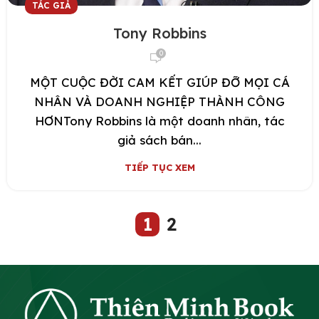
TÁC GIẢ
Tony Robbins
0
MỘT CUỘC ĐỜI CAM KẾT GIÚP ĐỠ MỌI CÁ
NHÂN VÀ DOANH NGHIỆP THÀNH CÔNG
HƠNTony Robbins là một doanh nhân, tác
giả sách bán...
TIẾP TỤC XEM
1
2