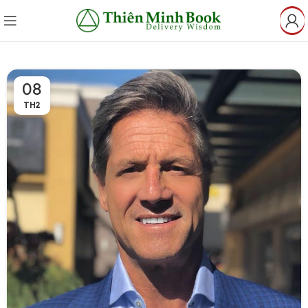
08
TH2