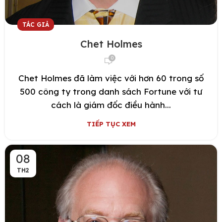
TÁC GIẢ
Chet Holmes
0
Chet Holmes đã làm việc với hơn 60 trong số
500 công ty trong danh sách Fortune với tư
cách là giám đốc điều hành...
TIẾP TỤC XEM
08
TH2